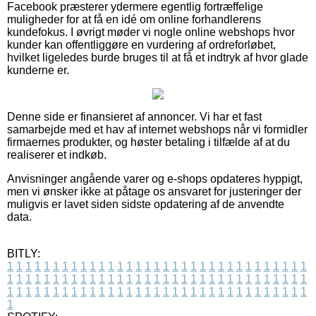
Facebook præsterer ydermere egentlig fortræffelige
muligheder for at få en idé om online forhandlerens
kundefokus. I øvrigt møder vi nogle online webshops hvor
kunder kan offentliggøre en vurdering af ordreforløbet,
hvilket ligeledes burde bruges til at få et indtryk af hvor glade
kunderne er.
Denne side er finansieret af annoncer. Vi har et fast
samarbejde med et hav af internet webshops når vi formidler
firmaernes produkter, og høster betaling i tilfælde af at du
realiserer et indkøb.
Anvisninger angående varer og e-shops opdateres hyppigt,
men vi ønsker ikke at påtage os ansvaret for justeringer der
muligvis er lavet siden sidste opdatering af de anvendte
data.
BITLY:
1
1
1
1
1
1
1
1
1
1
1
1
1
1
1
1
1
1
1
1
1
1
1
1
1
1
1
1
1
1
1
1
1
1
1
1
1
1
1
1
1
1
1
1
1
1
1
1
1
1
1
1
1
1
1
1
1
1
1
1
1
1
1
1
1
1
1
1
1
1
1
1
1
1
1
1
1
1
1
1
1
1
1
1
1
1
1
1
1
1
1
1
1
1
1
1
1
1
1
1