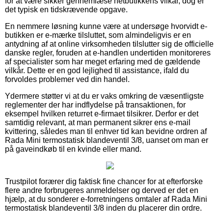
for at være sikker gennemlæse netbutikkens vilkår, dog er
det typisk en tidskrævende opgave.
En nemmere løsning kunne være at undersøge hvorvidt e-
butikken er e-mærke tilsluttet, som almindeligvis er en
antydning af at online virksomheden tilslutter sig de officielle
danske regler, foruden at e-handlen undertiden monitoreres
af specialister som har meget erfaring med de gældende
vilkår. Dette er en god lejlighed til assistance, ifald du
forvoldes problemer ved din handel.
Ydermere støtter vi at du er vaks omkring de væsentligste
reglementer der har indflydelse på transaktionen, for
eksempel hvilken returret e-firmaet tilsikrer. Derfor er det
samtidig relevant, at man permanent sikrer ens e-mail
kvittering, således man til enhver tid kan bevidne ordren af
Rada Mini termostatisk blandeventil 3/8, uanset om man er
på gaveindkøb til en kvinde eller mand.
Trustpilot forærer dig faktisk fine chancer for at efterforske
flere andre forbrugeres anmeldelser og derved er det en
hjælp, at du sonderer e-forretningens omtaler af Rada Mini
termostatisk blandeventil 3/8 inden du placerer din ordre.