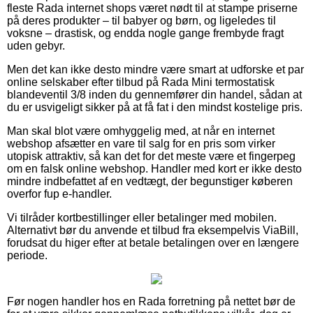
fleste Rada internet shops været nødt til at stampe priserne
på deres produkter – til babyer og børn, og ligeledes til
voksne – drastisk, og endda nogle gange frembyde fragt
uden gebyr.
Men det kan ikke desto mindre være smart at udforske et par
online selskaber efter tilbud på Rada Mini termostatisk
blandeventil 3/8 inden du gennemfører din handel, sådan at
du er usvigeligt sikker på at få fat i den mindst kostelige pris.
Man skal blot være omhyggelig med, at når en internet
webshop afsætter en vare til salg for en pris som virker
utopisk attraktiv, så kan det for det meste være et fingerpeg
om en falsk online webshop. Handler med kort er ikke desto
mindre indbefattet af en vedtægt, der begunstiger køberen
overfor fup e-handler.
Vi tilråder kortbestillinger eller betalinger med mobilen.
Alternativt bør du anvende et tilbud fra eksempelvis ViaBill,
forudsat du higer efter at betale betalingen over en længere
periode.
Før nogen handler hos en Rada forretning på nettet bør de