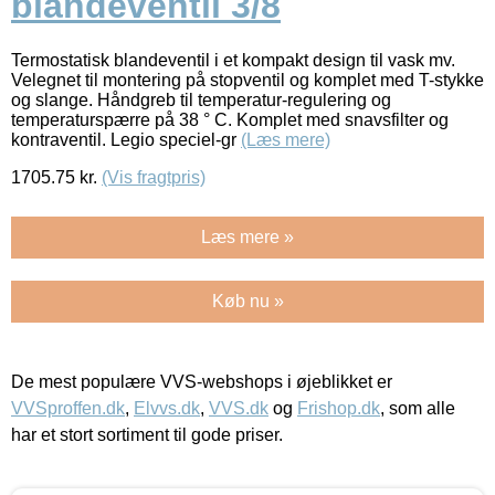
blandeventil 3/8
Termostatisk blandeventil i et kompakt design til vask mv.
Velegnet til montering på stopventil og komplet med T-stykke
og slange. Håndgreb til temperatur-regulering og
temperaturspærre på 38 ° C. Komplet med snavsfilter og
kontraventil. Legio speciel-gr
(Læs mere)
1705.75
kr.
(Vis fragtpris)
Læs mere »
Køb nu »
De mest populære VVS-webshops i øjeblikket er
VVSproffen.dk
,
Elvvs.dk
,
VVS.dk
og
Frishop.dk
, som alle
har et stort sortiment til gode priser.