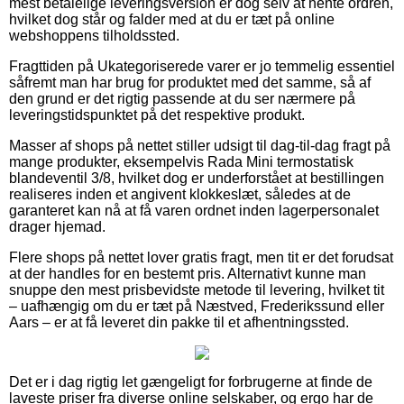
mest betalelige leveringsversion er dog selv at hente ordren,
hvilket dog står og falder med at du er tæt på online
webshoppens tilholdssted.
Fragttiden på Ukategoriserede varer er jo temmelig essentiel
såfremt man har brug for produktet med det samme, så af
den grund er det rigtig passende at du ser nærmere på
leveringstidspunktet på det respektive produkt.
Masser af shops på nettet stiller udsigt til dag-til-dag fragt på
mange produkter, eksempelvis Rada Mini termostatisk
blandeventil 3/8, hvilket dog er underforstået at bestillingen
realiseres inden et angivent klokkeslæt, således at de
garanteret kan nå at få varen ordnet inden lagerpersonalet
drager hjemad.
Flere shops på nettet lover gratis fragt, men tit er det forudsat
at der handles for en bestemt pris. Alternativt kunne man
snuppe den mest prisbevidste metode til levering, hvilket tit
– uafhængig om du er tæt på Næstved, Frederikssund eller
Aars – er at få leveret din pakke til et afhentningssted.
Det er i dag rigtig let gængeligt for forbrugerne at finde de
laveste priser fra diverse online selskaber, og ergo har de