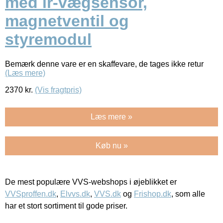
med ir-vægsensor,
magnetventil og
styremodul
Bemærk denne vare er en skaffevare, de tages ikke retur
(Læs mere)
2370
kr.
(Vis fragtpris)
Læs mere »
Køb nu »
De mest populære VVS-webshops i øjeblikket er
VVSproffen.dk
,
Elvvs.dk
,
VVS.dk
og
Frishop.dk
, som alle
har et stort sortiment til gode priser.