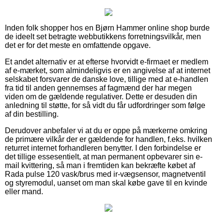
Inden folk shopper hos en Bjørn Hammer online shop burde
de ideelt set betragte webbutikkens forretningsvilkår, men
det er for det meste en omfattende opgave.
Et andet alternativ er at efterse hvorvidt e-firmaet er medlem
af e-mærket, som almindeligvis er en angivelse af at internet
selskabet forsvarer de danske love, tillige med at e-handlen
fra tid til anden gennemses af fagmænd der har megen
viden om de gældende regulativer. Dette er desuden din
anledning til støtte, for så vidt du får udfordringer som følge
af din bestilling.
Derudover anbefaler vi at du er oppe på mærkerne omkring
de primære vilkår der er gældende for handlen, f.eks. hvilken
returret internet forhandleren benytter. I den forbindelse er
det tillige essesentielt, at man permanent opbevarer sin e-
mail kvittering, så man i fremtiden kan bekræfte købet af
Rada pulse 120 vask/brus med ir-vægsensor, magnetventil
og styremodul, uanset om man skal købe gave til en kvinde
eller mand.