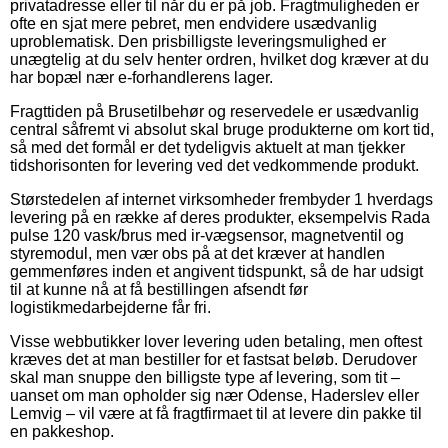
privatadresse eller til når du er på job. Fragtmuligheden er
ofte en sjat mere pebret, men endvidere usædvanlig
uproblematisk. Den prisbilligste leveringsmulighed er
unægtelig at du selv henter ordren, hvilket dog kræver at du
har bopæl nær e-forhandlerens lager.
Fragttiden på Brusetilbehør og reservedele er usædvanlig
central såfremt vi absolut skal bruge produkterne om kort tid,
så med det formål er det tydeligvis aktuelt at man tjekker
tidshorisonten for levering ved det vedkommende produkt.
Størstedelen af internet virksomheder frembyder 1 hverdags
levering på en række af deres produkter, eksempelvis Rada
pulse 120 vask/brus med ir-vægsensor, magnetventil og
styremodul, men vær obs på at det kræver at handlen
gemmenføres inden et angivent tidspunkt, så de har udsigt
til at kunne nå at få bestillingen afsendt før
logistikmedarbejderne får fri.
Visse webbutikker lover levering uden betaling, men oftest
kræves det at man bestiller for et fastsat beløb. Derudover
skal man snuppe den billigste type af levering, som tit –
uanset om man opholder sig nær Odense, Haderslev eller
Lemvig – vil være at få fragtfirmaet til at levere din pakke til
en pakkeshop.