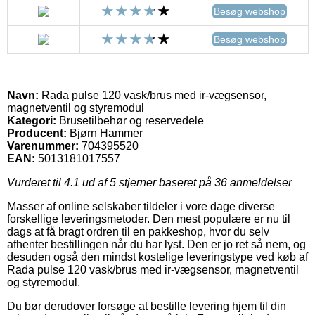
Besøg webshop
Besøg webshop
Navn:
Rada pulse 120 vask/brus med ir-vægsensor,
magnetventil og styremodul
Kategori:
Brusetilbehør og reservedele
Producent:
Bjørn Hammer
Varenummer:
704395520
EAN:
5013181017557
Vurderet til
4.1
ud af 5 stjerner baseret på
36
anmeldelser
Masser af online selskaber tildeler i vore dage diverse
forskellige leveringsmetoder. Den mest populære er nu til
dags at få bragt ordren til en pakkeshop, hvor du selv
afhenter bestillingen når du har lyst. Den er jo ret så nem, og
desuden også den mindst kostelige leveringstype ved køb af
Rada pulse 120 vask/brus med ir-vægsensor, magnetventil
og styremodul.
Du bør derudover forsøge at bestille levering hjem til din