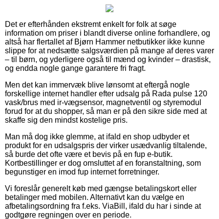
Det er efterhånden ekstremt enkelt for folk at søge
information om priser i blandt diverse online forhandlere, og
altså har flertallet af Bjørn Hammer netbutikker ikke kunne
slippe for at nedsætte salgsværdien på mange af deres varer
– til børn, og yderligere også til mænd og kvinder – drastisk,
og endda nogle gange garantere fri fragt.
Men det kan immervæk blive lønsomt at eftergå nogle
forskellige internet handler efter udsalg på Rada pulse 120
vask/brus med ir-vægsensor, magnetventil og styremodul
forud for at du shopper, så man er på den sikre side med at
skaffe sig den mindst kostelige pris.
Man må dog ikke glemme, at ifald en shop udbyder et
produkt for en udsalgspris der virker usædvanlig tiltalende,
så burde det ofte være et bevis på en fup e-butik.
Kortbestillinger er dog omsluttet af en foranstaltning, som
begunstiger en imod fup internet forretninger.
Vi foreslår generelt køb med gængse betalingskort eller
betalinger med mobilen. Alternativt kan du vælge en
afbetalingsordning fra f.eks. ViaBill, ifald du har i sinde at
godtgøre regningen over en periode.