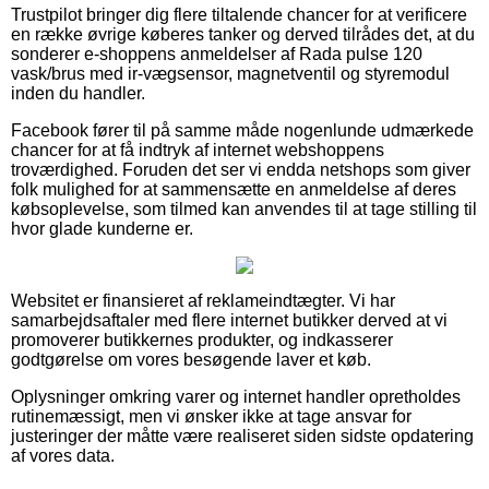
Trustpilot bringer dig flere tiltalende chancer for at verificere
en række øvrige køberes tanker og derved tilrådes det, at du
sonderer e-shoppens anmeldelser af Rada pulse 120
vask/brus med ir-vægsensor, magnetventil og styremodul
inden du handler.
Facebook fører til på samme måde nogenlunde udmærkede
chancer for at få indtryk af internet webshoppens
troværdighed. Foruden det ser vi endda netshops som giver
folk mulighed for at sammensætte en anmeldelse af deres
købsoplevelse, som tilmed kan anvendes til at tage stilling til
hvor glade kunderne er.
Websitet er finansieret af reklameindtægter. Vi har
samarbejdsaftaler med flere internet butikker derved at vi
promoverer butikkernes produkter, og indkasserer
godtgørelse om vores besøgende laver et køb.
Oplysninger omkring varer og internet handler opretholdes
rutinemæssigt, men vi ønsker ikke at tage ansvar for
justeringer der måtte være realiseret siden sidste opdatering
af vores data.