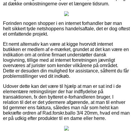
at dække omkostningerne over et længere tidsrum.
Forinden nogen shopper i en internet forhandler bør man
helt sikkert tyde netshoppens handelsaftale, det er dog oftest
et omfattende projekt.
Et nemt alternativ kan være at kigge hvorvidt internet
butikken er medlem af e-mærket, grundet at det kan være en
indikation om at online firmaet understøtter dansk
lovgivning, tillige med at internet forretningen jævnligt
overværes af jurister som kender vilkårene på området.
Dette er desuden din mulighed for assistance, såfremt du får
problemstillinger ved dit indkøb.
Udover dette kan det være til hjælp at man er sat ind i de
elementære retningslinjer der har indflydelse på
transaktionen, fx den bytteret e-forhandleren bruger. I
relation til det er det ydermere afgørende, at man til enhver
tid gemmer ens faktura, således man når som helst kan
bekræfte ordren af Rad.forskr.ballo 3/4 20mm, hvad end man
er på udkig efter produkter til en dame eller herre.