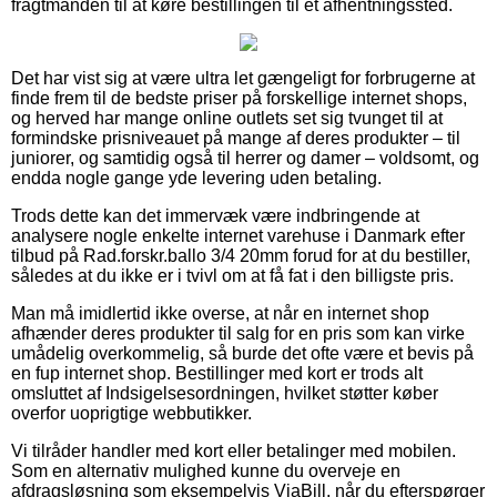
fragtmanden til at køre bestillingen til et afhentningssted.
Det har vist sig at være ultra let gængeligt for forbrugerne at
finde frem til de bedste priser på forskellige internet shops,
og herved har mange online outlets set sig tvunget til at
formindske prisniveauet på mange af deres produkter – til
juniorer, og samtidig også til herrer og damer – voldsomt, og
endda nogle gange yde levering uden betaling.
Trods dette kan det immervæk være indbringende at
analysere nogle enkelte internet varehuse i Danmark efter
tilbud på Rad.forskr.ballo 3/4 20mm forud for at du bestiller,
således at du ikke er i tvivl om at få fat i den billigste pris.
Man må imidlertid ikke overse, at når en internet shop
afhænder deres produkter til salg for en pris som kan virke
umådelig overkommelig, så burde det ofte være et bevis på
en fup internet shop. Bestillinger med kort er trods alt
omsluttet af Indsigelsesordningen, hvilket støtter køber
overfor uoprigtige webbutikker.
Vi tilråder handler med kort eller betalinger med mobilen.
Som en alternativ mulighed kunne du overveje en
afdragsløsning som eksempelvis ViaBill, når du efterspørger