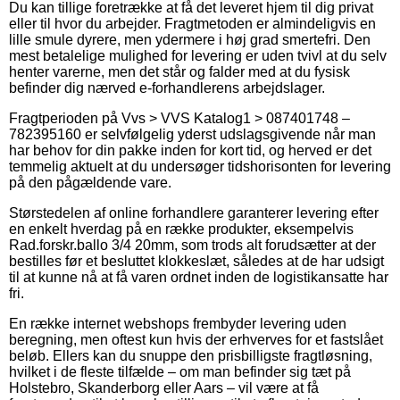
Du kan tillige foretrække at få det leveret hjem til dig privat
eller til hvor du arbejder. Fragtmetoden er almindeligvis en
lille smule dyrere, men ydermere i høj grad smertefri. Den
mest betalelige mulighed for levering er uden tvivl at du selv
henter varerne, men det står og falder med at du fysisk
befinder dig nærved e-forhandlerens arbejdslager.
Fragtperioden på Vvs > VVS Katalog1 > 087401748 –
782395160 er selvfølgelig yderst udslagsgivende når man
har behov for din pakke inden for kort tid, og herved er det
temmelig aktuelt at du undersøger tidshorisonten for levering
på den pågældende vare.
Størstedelen af online forhandlere garanterer levering efter
en enkelt hverdag på en række produkter, eksempelvis
Rad.forskr.ballo 3/4 20mm, som trods alt forudsætter at der
bestilles før et besluttet klokkeslæt, således at de har udsigt
til at kunne nå at få varen ordnet inden de logistikansatte har
fri.
En række internet webshops frembyder levering uden
beregning, men oftest kun hvis der erhverves for et fastslået
beløb. Ellers kan du snuppe den prisbilligste fragtløsning,
hvilket i de fleste tilfælde – om man befinder sig tæt på
Holstebro, Skanderborg eller Aars – vil være at få