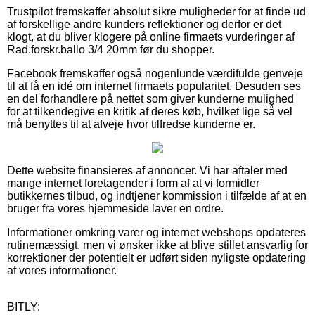
Trustpilot fremskaffer absolut sikre muligheder for at finde ud
af forskellige andre kunders reflektioner og derfor er det
klogt, at du bliver klogere på online firmaets vurderinger af
Rad.forskr.ballo 3/4 20mm før du shopper.
Facebook fremskaffer også nogenlunde værdifulde genveje
til at få en idé om internet firmaets popularitet. Desuden ses
en del forhandlere på nettet som giver kunderne mulighed
for at tilkendegive en kritik af deres køb, hvilket lige så vel
må benyttes til at afveje hvor tilfredse kunderne er.
Dette website finansieres af annoncer. Vi har aftaler med
mange internet foretagender i form af at vi formidler
butikkernes tilbud, og indtjener kommission i tilfælde af at en
bruger fra vores hjemmeside laver en ordre.
Informationer omkring varer og internet webshops opdateres
rutinemæssigt, men vi ønsker ikke at blive stillet ansvarlig for
korrektioner der potentielt er udført siden nyligste opdatering
af vores informationer.
BITLY: