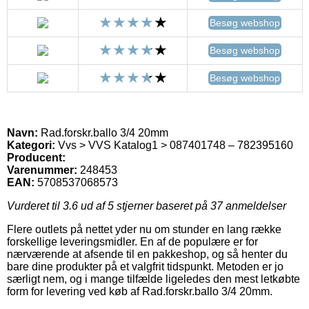
Besøg webshop
Besøg webshop
Besøg webshop
Navn:
Rad.forskr.ballo 3/4 20mm
Kategori:
Vvs > VVS Katalog1 > 087401748 – 782395160
Producent:
Varenummer:
248453
EAN:
5708537068573
Vurderet til
3.6
ud af 5 stjerner baseret på
37
anmeldelser
Flere outlets på nettet yder nu om stunder en lang række
forskellige leveringsmidler. En af de populære er for
nærværende at afsende til en pakkeshop, og så henter du
bare dine produkter på et valgfrit tidspunkt. Metoden er jo
særligt nem, og i mange tilfælde ligeledes den mest letkøbte
form for levering ved køb af Rad.forskr.ballo 3/4 20mm.