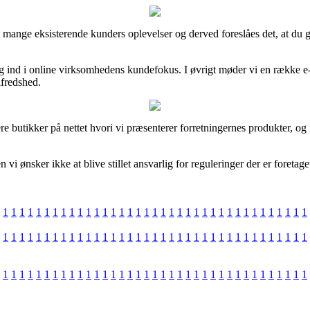
 mange eksisterende kunders oplevelser og derved foreslåes det, at du 
 kig ind i online virksomhedens kundefokus. I øvrigt møder vi en række e
lfredshed.
ere butikker på nettet hvori vi præsenterer forretningernes produkter, o
i ønsker ikke at blive stillet ansvarlig for reguleringer der er foretage
1
1
1
1
1
1
1
1
1
1
1
1
1
1
1
1
1
1
1
1
1
1
1
1
1
1
1
1
1
1
1
1
1
1
1
1
1
1
1
1
1
1
1
1
1
1
1
1
1
1
1
1
1
1
1
1
1
1
1
1
1
1
1
1
1
1
1
1
1
1
1
1
1
1
1
1
1
1
1
1
1
1
1
1
1
1
1
1
1
1
1
1
1
1
1
1
1
1
1
1
1
1
1
1
1
1
1
1
1
1
1