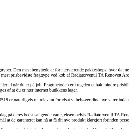
agttyper. Den mest benyttede er for nærværende pakkeshops, hvor det neml
n mest prisbevidste fragttype ved køb af Radiatorventil TA Renovett A
eller til når du er på job. Fragtmetoden er i regelen et hak mindre prisb
es af at du er nær internet butikkens lager.
 naturligvis ret relevant forudsat vi behøver dine nye varer inden for
dag på deres bedst sælgende varer, eksempelvis Radiatorventil TA Ren
rmål at de garanteret kan nå at få dit nye produkt klargjort forinden perso