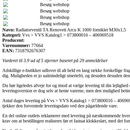
Besøg webshop
Besøg webshop
Besøg webshop
Besøg webshop
Navn:
Radiatorventil TA Renovett Arcu K 1000 forniklet M30x1,5
Kategori:
Vvs > VVS Katalog1 > 073800016 – 406969518
Producent:
Varenummer:
77664
EAN:
7318792676307
Vurderet til
3.9
ud af 5 stjerner baseret på
29
anmeldelser
Adskillige e-butikker udlover til alt held en lang række forskellige fr
dig. Muligheden er jo ualmindeligt smertefri, og desuden desuden de
Du bør ligeledes afveje for og imod at vælge levering til din lejlighed 
leveringsversion er dog selv at hente varerne, men den mulighed beting
Antal dages levering på Vvs > VVS Katalog1 > 073800016 – 406969518 er
tjekker den forventede leveringsdato ved den pågældende vare.
En del online outlets reklamerer med levering på næstkommende hver
krav om at bestillingen realiseres før et fastsat klokkeslæt, med det fo