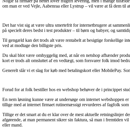
Nogle få firmaer på nettet lover fragtfri levering, men i mange tilfæl
om man er ved Vejle, Aabenraa eller Lystrup – vil være at få dem til at 
Det har vist sig at være ultra smertefrit for internetbrugere at sammenl
på specielt deres bedst i test produkter – til børn og babyer, og samtid
Til gengæld kan det trods alt være rentabelt at besigtige forskellige 
ved at modtage den billigste pris.
Du skal blot være omhyggelig med, at når en netshop afhænder produkte
kort er trods alt omsluttet af en vedtægt, som forsvarer folk imod bedra
Generelt slår vi et slag for køb med betalingskort eller MobilePay. So
Forud for at folk bestiller hos en webshop behøver de i princippet stu
En nem løsning kunne være at undersøge om internet webshoppen er st
tillige med at internet firmaet rutinemæssigt revurderes af fagfolk so
Tillige er det smart at du er klar over de mest aktuelle retningslinjer 
afgørende, at man permanent sikrer sin faktura, så man i fremtiden v
eller mand.