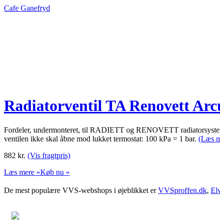
Cafe Ganefryd
Radiatorventil TA Renovett Arc
Fordeler, undermonteret, til RADIETT og RENOVETT radiatorsystem 
ventilen ikke skal åbne mod lukket termostat: 100 kPa = 1 bar.
(Læs m
882
kr.
(Vis fragtpris)
Læs mere »
Køb nu »
De mest populære VVS-webshops i øjeblikket er
VVSproffen.dk
,
El