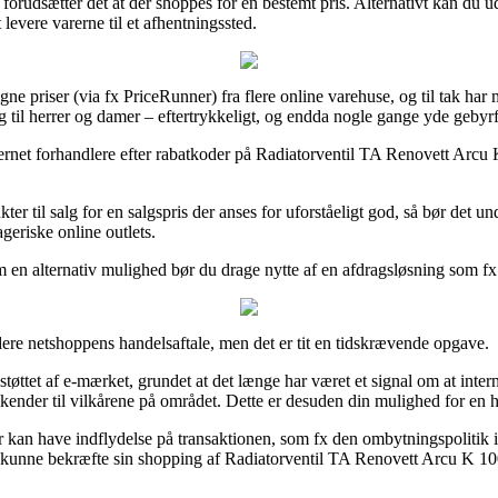
de forudsætter det at der shoppes for en bestemt pris. Alternativt kan d
levere varerne til et afhentningssted.
igne priser (via fx PriceRunner) fra flere online varehuse, og til tak har
ig til herrer og damer – eftertrykkeligt, og endda nogle gange yde gebyrf
internet forhandlere efter rabatkoder på Radiatorventil TA Renovett Arc
r til salg for en salgspris der anses for uforståeligt god, så bør det
geriske online outlets.
m en alternativ mulighed bør du drage nytte af en afdragsløsning som fx 
dere netshoppens handelsaftale, men det er tit en tidskrævende opgave.
øttet af e-mærket, grundet at det længe har været et signal om at inte
m kender til vilkårene på området. Dette er desuden din mulighed for en 
der kan have indflydelse på transaktionen, som fx den ombytningspolitik i
il kunne bekræfte sin shopping af Radiatorventil TA Renovett Arcu K 10