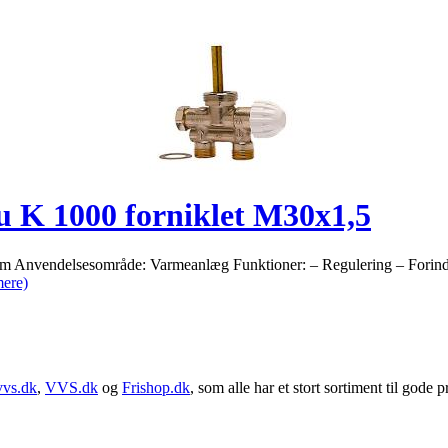
u K 1000 forniklet M30x1,5
Anvendelsesområde: Varmeanlæg Funktioner: – Regulering – Forindsti
ere)
vvs.dk
,
VVS.dk
og
Frishop.dk
, som alle har et stort sortiment til gode pr