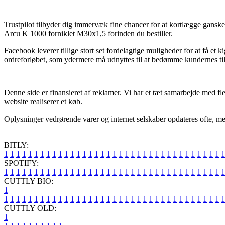
Trustpilot tilbyder dig immervæk fine chancer for at kortlægge ganske
Arcu K 1000 forniklet M30x1,5 forinden du bestiller.
Facebook leverer tillige stort set fordelagtige muligheder for at få et
ordreforløbet, som ydermere må udnyttes til at bedømme kundernes ti
Denne side er finansieret af reklamer. Vi har et tæt samarbejde med fl
website realiserer et køb.
Oplysninger vedrørende varer og internet selskaber opdateres ofte, men v
BITLY:
1
1
1
1
1
1
1
1
1
1
1
1
1
1
1
1
1
1
1
1
1
1
1
1
1
1
1
1
1
1
1
1
1
1
1
1
1
SPOTIFY:
1
1
1
1
1
1
1
1
1
1
1
1
1
1
1
1
1
1
1
1
1
1
1
1
1
1
1
1
1
1
1
1
1
1
1
1
1
CUTTLY BIO:
1
1
1
1
1
1
1
1
1
1
1
1
1
1
1
1
1
1
1
1
1
1
1
1
1
1
1
1
1
1
1
1
1
1
1
1
1
1
CUTTLY OLD:
1