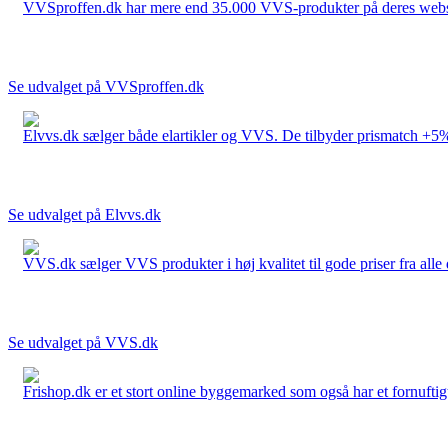
VVSproffen.dk har mere end 35.000 VVS-produkter på deres webshop
Se udvalget på VVSproffen.dk
Elvvs.dk sælger både elartikler og VVS. De tilbyder prismatch +5%,
Se udvalget på Elvvs.dk
VVS.dk sælger VVS produkter i høj kvalitet til gode priser fra al
Se udvalget på VVS.dk
Frishop.dk er et stort online byggemarked som også har et fornuftigt