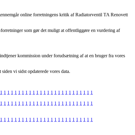
gennemgår online forretningens kritik af Radiatorventil TA Renovett
-forretninger som gør det muligt at offentliggøre en vurdering af
g indtjener kommission under forudsætning af at en bruger fra vores
t siden vi sidst opdaterede vores data.
1
1
1
1
1
1
1
1
1
1
1
1
1
1
1
1
1
1
1
1
1
1
1
1
1
1
1
1
1
1
1
1
1
1
1
1
1
1
1
1
1
1
1
1
1
1
1
1
1
1
1
1
1
1
1
1
1
1
1
1
1
1
1
1
1
1
1
1
1
1
1
1
1
1
1
1
1
1