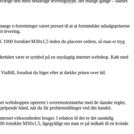
u udvælge den mest betalelige leveringstype, der mange gange – uanset
 mange e-forretninger været presset til at at formindske udsalgspriserne
ri levering.
u K 1000 forniklet M30x1,5 inden du placerer ordren, så man er tryg
 undertiden være et symbol på en snydagtig internet webshop. Køb med
ViaBill, forudsat du higer efter at dække prisen over tid.
rnet webshoppen opererer i overensstemmelse med de danske regler,
hjælpende hånd, når du får problemstillinger ved din handel.
nternet virksomheden bruger. I relation til det er det samtidig
00 forniklet M30x1,5, ligegyldigt om man er på indkøb til en kvinde