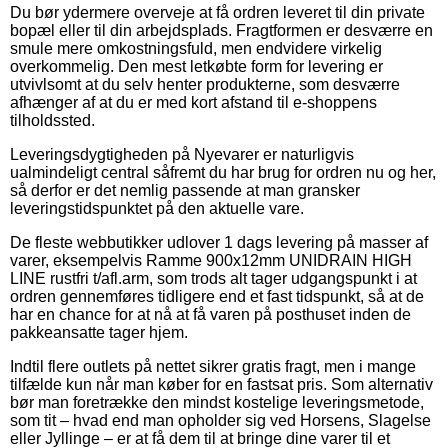
Du bør ydermere overveje at få ordren leveret til din private
bopæl eller til din arbejdsplads. Fragtformen er desværre en
smule mere omkostningsfuld, men endvidere virkelig
overkommelig. Den mest letkøbte form for levering er
utvivlsomt at du selv henter produkterne, som desværre
afhænger af at du er med kort afstand til e-shoppens
tilholdssted.
Leveringsdygtigheden på Nyevarer er naturligvis
ualmindeligt central såfremt du har brug for ordren nu og her,
så derfor er det nemlig passende at man gransker
leveringstidspunktet på den aktuelle vare.
De fleste webbutikker udlover 1 dags levering på masser af
varer, eksempelvis Ramme 900x12mm UNIDRAIN HIGH
LINE rustfri t/afl.arm, som trods alt tager udgangspunkt i at
ordren gennemføres tidligere end et fast tidspunkt, så at de
har en chance for at nå at få varen på posthuset inden de
pakkeansatte tager hjem.
Indtil flere outlets på nettet sikrer gratis fragt, men i mange
tilfælde kun når man køber for en fastsat pris. Som alternativ
bør man foretrække den mindst kostelige leveringsmetode,
som tit – hvad end man opholder sig ved Horsens, Slagelse
eller Jyllinge – er at få dem til at bringe dine varer til et