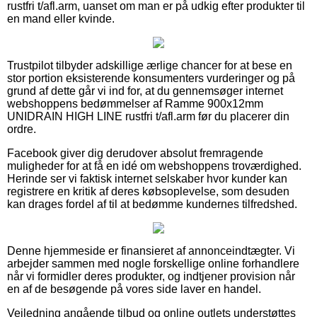
rustfri t/afl.arm, uanset om man er på udkig efter produkter til
en mand eller kvinde.
Trustpilot tilbyder adskillige ærlige chancer for at bese en
stor portion eksisterende konsumenters vurderinger og på
grund af dette går vi ind for, at du gennemsøger internet
webshoppens bedømmelser af Ramme 900x12mm
UNIDRAIN HIGH LINE rustfri t/afl.arm før du placerer din
ordre.
Facebook giver dig derudover absolut fremragende
muligheder for at få en idé om webshoppens troværdighed.
Herinde ser vi faktisk internet selskaber hvor kunder kan
registrere en kritik af deres købsoplevelse, som desuden
kan drages fordel af til at bedømme kundernes tilfredshed.
Denne hjemmeside er finansieret af annonceindtægter. Vi
arbejder sammen med nogle forskellige online forhandlere
når vi formidler deres produkter, og indtjener provision når
en af de besøgende på vores side laver en handel.
Vejledning angående tilbud og online outlets understøttes