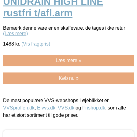
UNIDRAIN HIGH LINE
rustfri t/afl.arm
Bemærk denne vare er en skaffevare, de tages ikke retur
(Læs mere)
1488
kr.
(Vis fragtpris)
Læs mere »
Køb nu »
De mest populære VVS-webshops i øjeblikket er
VVSproffen.dk
,
Elvvs.dk
,
VVS.dk
og
Frishop.dk
, som alle
har et stort sortiment til gode priser.