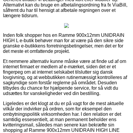
Alternativt kan du bruge en afbetalingsordning fra fx ViaBill,
såfremt du har til hensigt at afbetale regningen over et
længere tidsrum.
Inden folk shopper hos en Ramme 900x12mm UNIDRAIN
HIGH L e-butik behøver man for at være på den sikre side
granske e-butikkens forretningsbetingelser, men det er for
det meste et omfattende projekt.
Et nemmere alternativ kunne måske være at finde ud af om
internet firmaet er medlem af e-mærket, siden det er et
fingerpeg om at internet selskabet tilslutter sig dansk
lovgivning, og at webbutikken rutinemæssigt kontrolleres af
sagkyndige som forstår reglerne på området. Desuden
tilbydes du chance for hjælpende service, for så vidt du
udsættes for vanskeligheder ved din bestilling.
Ligeledes er det klogt at du er på vagt for de mest aktuelle
vilkår der indvirker på ordren, som for eksempel den
ombytningspolitik virksomheden har. I den relation er det
samtidig essesentielt, at man permanent beholder ens
kvitteringsmail, således man senere kan bekræfte sin
shopping af Ramme 900x12mm UNIDRAIN HIGH LINE