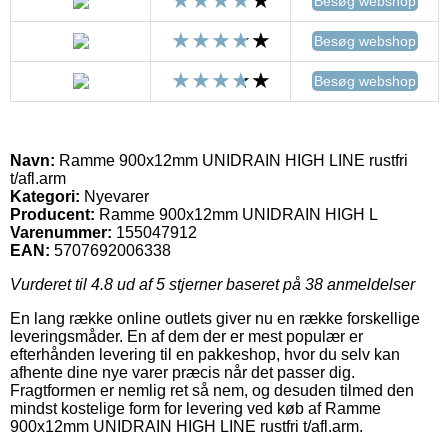
Besøg webshop
Besøg webshop
Besøg webshop
Navn:
Ramme 900x12mm UNIDRAIN HIGH LINE rustfri
t/afl.arm
Kategori:
Nyevarer
Producent:
Ramme 900x12mm UNIDRAIN HIGH L
Varenummer:
155047912
EAN:
5707692006338
Vurderet til
4.8
ud af 5 stjerner baseret på
38
anmeldelser
En lang række online outlets giver nu en række forskellige
leveringsmåder. En af dem der er mest populær er
efterhånden levering til en pakkeshop, hvor du selv kan
afhente dine nye varer præcis når det passer dig.
Fragtformen er nemlig ret så nem, og desuden tilmed den
mindst kostelige form for levering ved køb af Ramme
900x12mm UNIDRAIN HIGH LINE rustfri t/afl.arm.