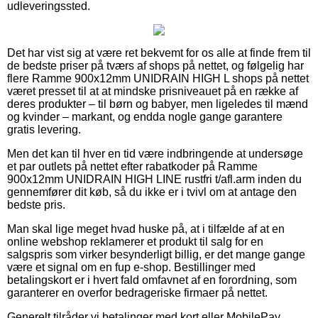
udleveringssted.
Det har vist sig at være ret bekvemt for os alle at finde frem til
de bedste priser på tværs af shops på nettet, og følgelig har
flere Ramme 900x12mm UNIDRAIN HIGH L shops på nettet
været presset til at at mindske prisniveauet på en række af
deres produkter – til børn og babyer, men ligeledes til mænd
og kvinder – markant, og endda nogle gange garantere
gratis levering.
Men det kan til hver en tid være indbringende at undersøge
et par outlets på nettet efter rabatkoder på Ramme
900x12mm UNIDRAIN HIGH LINE rustfri t/afl.arm inden du
gennemfører dit køb, så du ikke er i tvivl om at antage den
bedste pris.
Man skal lige meget hvad huske på, at i tilfælde af at en
online webshop reklamerer et produkt til salg for en
salgspris som virker besynderligt billig, er det mange gange
være et signal om en fup e-shop. Bestillinger med
betalingskort er i hvert fald omfavnet af en forordning, som
garanterer en overfor bedrageriske firmaer på nettet.
Generelt tilråder vi betalinger med kort eller MobilePay.