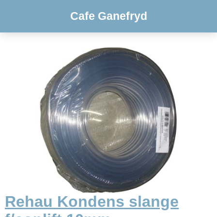
Cafe Ganefryd
Rehau Kondens slange