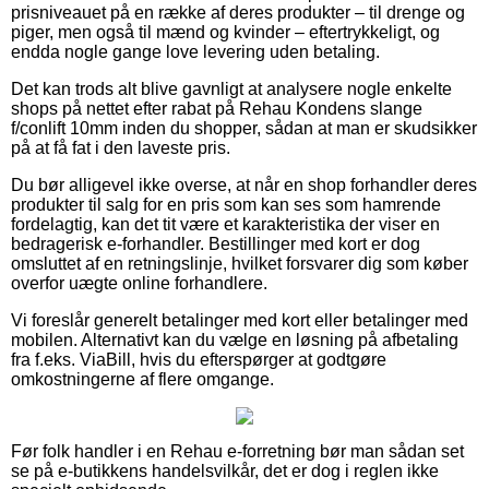
prisniveauet på en række af deres produkter – til drenge og
piger, men også til mænd og kvinder – eftertrykkeligt, og
endda nogle gange love levering uden betaling.
Det kan trods alt blive gavnligt at analysere nogle enkelte
shops på nettet efter rabat på Rehau Kondens slange
f/conlift 10mm inden du shopper, sådan at man er skudsikker
på at få fat i den laveste pris.
Du bør alligevel ikke overse, at når en shop forhandler deres
produkter til salg for en pris som kan ses som hamrende
fordelagtig, kan det tit være et karakteristika der viser en
bedragerisk e-forhandler. Bestillinger med kort er dog
omsluttet af en retningslinje, hvilket forsvarer dig som køber
overfor uægte online forhandlere.
Vi foreslår generelt betalinger med kort eller betalinger med
mobilen. Alternativt kan du vælge en løsning på afbetaling
fra f.eks. ViaBill, hvis du efterspørger at godtgøre
omkostningerne af flere omgange.
Før folk handler i en Rehau e-forretning bør man sådan set
se på e-butikkens handelsvilkår, det er dog i reglen ikke