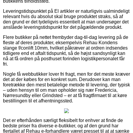
butikkens tilholdssted.
Leveringstidspunktet på El artikler er naturligvis ualmindeligt
relevant hvis du absolut skal bruge produktet straks, så af
den grund er det tydeligvis essentielt at man undersøger det
anslåede leveringstidspunkt for det pågældende produkt.
Flere butikker på nettet frembyder dag-til-dag levering på de
fleste af deres produkter, eksempelvis Rehau Kondens
slange f/conlift 10mm, hvilket påkræver at ordren indsendes
tidligere end et aftalt tidspunkt, så de højst sandsynligt kan
nå at få ordren på posthuset forinden logistikpersonalet får
fri.
Nogle få webbutikker lover fri fragt, men for det meste kræver
det at der købes for en konkret sum. Derudover kan man
foretrække den mest betalelige metode til levering, der typisk
– uden hensyn til om man opholder sig nær Fredericia,
Nørresundby eller Grindsted – er at få fragtfirmaet til at køre
bestillingen til et afhentningssted.
Det er efterhånden særligt fleksibelt for enhver at finde de
bedste priser fra diverse e-butikker, og af den grund har
flertallet af Rehau e-forhandlere været presset til at at sænke