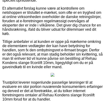
specielt ophidsende.
Et alternativt forslag kunne være at kontrollere om
netshoppen er tilsluttet e-mærket, som ofte er en tryghed om
at online virksomheden overholder de danske retningslinjer,
foruden at e-forretningen regelmæssigt overvåges af
eksperter der er inde i vilkårene. Det giver dig chance for en
håndsrækning, ifald du bliver udsat for dilemmaer ved dit
køb.
Tillige anbefaler vi at kunden er oppe på mærkerne omkring
de elementære vedtægter der kan have betydning for
handlen, som fx den ombytningsret e-firmaet bruger. Derfor
er det også relevant, at man stadig beholder sin kvittering, så
man til enhver tid vil kunne påvise sin bestilling af Rehau
Kondens slange f/conlift 10mm, ligegyldigt om du er på
gaveindkøb til en kvinde eller mand.
Trustpilot leverer nogenlunde passelige løsninger til at
evaluere en stor portion nuværende konsumenters erfaringer
og derved er det at foretrække, at du tolker internet
forretningens omtaler af Rehau Kondens slange f/conlift
10mm forud for at du handler.