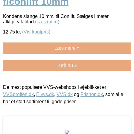
f/conlift 10mm
Kondens slange 10 mm. til Conlift. Sælges i meter
afklipDatablad
(Læs mere)
12.75
kr.
(Vis fragtpris)
Læs mere »
Køb nu »
De mest populære VVS-webshops i øjeblikket er
VVSproffen.dk
,
Elvvs.dk
,
VVS.dk
og
Frishop.dk
, som alle
har et stort sortiment til gode priser.