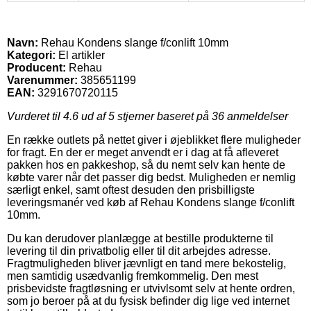
Navn:
Rehau Kondens slange f/conlift 10mm
Kategori:
El artikler
Producent:
Rehau
Varenummer:
385651199
EAN:
3291670720115
Vurderet til
4.6
ud af 5 stjerner baseret på
36
anmeldelser
En række outlets på nettet giver i øjeblikket flere muligheder
for fragt. En der er meget anvendt er i dag at få afleveret
pakken hos en pakkeshop, så du nemt selv kan hente de
købte varer når det passer dig bedst. Muligheden er nemlig
særligt enkel, samt oftest desuden den prisbilligste
leveringsmanér ved køb af Rehau Kondens slange f/conlift
10mm.
Du kan derudover planlægge at bestille produkterne til
levering til din privatbolig eller til dit arbejdes adresse.
Fragtmuligheden bliver jævnligt en tand mere bekostelig,
men samtidig usædvanlig fremkommelig. Den mest
prisbevidste fragtløsning er utvivlsomt selv at hente ordren,
som jo beroer på at du fysisk befinder dig lige ved internet