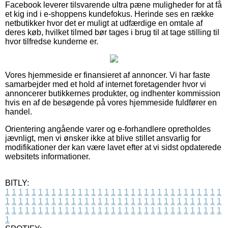
Facebook leverer tilsvarende ultra pæne muligheder for at få
et kig ind i e-shoppens kundefokus. Herinde ses en række
netbutikker hvor det er muligt at udfærdige en omtale af
deres køb, hvilket tilmed bør tages i brug til at tage stilling til
hvor tilfredse kunderne er.
Vores hjemmeside er finansieret af annoncer. Vi har faste
samarbejder med et hold af internet foretagender hvor vi
annoncerer butikkernes produkter, og indhenter kommission
hvis en af de besøgende på vores hjemmeside fuldfører en
handel.
Orientering angående varer og e-forhandlere opretholdes
jævnligt, men vi ønsker ikke at blive stillet ansvarlig for
modifikationer der kan være lavet efter at vi sidst opdaterede
websitets informationer.
BITLY:
1
1
1
1
1
1
1
1
1
1
1
1
1
1
1
1
1
1
1
1
1
1
1
1
1
1
1
1
1
1
1
1
1
1
1
1
1
1
1
1
1
1
1
1
1
1
1
1
1
1
1
1
1
1
1
1
1
1
1
1
1
1
1
1
1
1
1
1
1
1
1
1
1
1
1
1
1
1
1
1
1
1
1
1
1
1
1
1
1
1
1
1
1
1
1
1
1
1
1
1