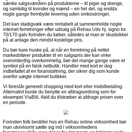
sænke salgsværdien på produkterne – til piger og drenge,
og samtidig til kvinder og mænd – en hel del, og endda
nogle gange frembyde levering uden omkostninger.
Det kan stadigvæk være rentabelt at sammenholde nogle
internet forretninger efter udsalg på Rehau Udv hj. signo bs
70/170 galv forinden du køber, således at man er skudsikker
på at antage den mindst kostelige pris.
Du bør bare huske på, at når en forretning på nettet
markedsfører produkter til en salgspris der kan virke
overordentlig overkommelig, bør det mange gange være et
symbol på en falsk netbutik. Handler med kort er dog
indbefattet af en foranstaltning, der sikrer dig som kunde
overfor uægte internet butikker.
Vi foreslår generelt shopping med kort eller mobilbetaling.
Alternativt burde du benytte en afdragsordning som for
eksempel ViaBill, ifald du tilstræber at afdrage prisen over
en periode.
Forinden folk bestiller hos en Rehau online virksomhed bør
man utvivlsomt sætte sig ind i virksomhedens