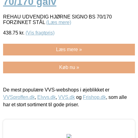
70/170 galv
REHAU UDVENDIG HJØRNE SIGNO BS 70/170
FORZINKET STÅL
(Læs mere)
438.75
kr.
(Vis fragtpris)
Læs mere »
Køb nu »
De mest populære VVS-webshops i øjeblikket er
VVSproffen.dk
,
Elvvs.dk
,
VVS.dk
og
Frishop.dk
, som alle
har et stort sortiment til gode priser.