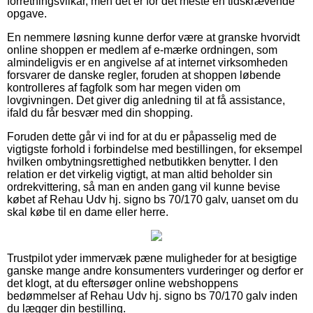
forretningsvilkår, men det er for det meste en tidskrævende
opgave.
En nemmere løsning kunne derfor være at granske hvorvidt
online shoppen er medlem af e-mærke ordningen, som
almindeligvis er en angivelse af at internet virksomheden
forsvarer de danske regler, foruden at shoppen løbende
kontrolleres af fagfolk som har megen viden om
lovgivningen. Det giver dig anledning til at få assistance,
ifald du får besvær med din shopping.
Foruden dette går vi ind for at du er påpasselig med de
vigtigste forhold i forbindelse med bestillingen, for eksempel
hvilken ombytningsrettighed netbutikken benytter. I den
relation er det virkelig vigtigt, at man altid beholder sin
ordrekvittering, så man en anden gang vil kunne bevise
købet af Rehau Udv hj. signo bs 70/170 galv, uanset om du
skal købe til en dame eller herre.
Trustpilot yder immervæk pæne muligheder for at besigtige
ganske mange andre konsumenters vurderinger og derfor er
det klogt, at du eftersøger online webshoppens
bedømmelser af Rehau Udv hj. signo bs 70/170 galv inden
du lægger din bestilling.