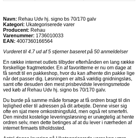
Navn:
Rehau Udv hj. signo bs 70/170 galv
Kategori:
Ukategoriserede varer
Producent:
Rehau
Varenummer:
1736010033
EAN:
4007360166564
Vurderet til
4.7
ud af 5 stjerner baseret på
50
anmeldelser
En række internet outlets tilbyder efterhånden en lang række
forskellige fragtmetoder. En af favoritterne er nu om dage at
få sendt til en pakkeshop, hvor du kan afhente din pakke lige
når det passer dig. Løsningen er altså vældig gnidningsløs,
samt ofte desuden den mest prisbevidste leveringsmetode
ved køb af Rehau Udv hj. signo bs 70/170 galv.
Du burde på samme måde forsøge at få ordren bragt til din
lejlighed eller til adressen på dit arbejde. Denne viser sig
ofte en sjat mere omkostningsfuld, men også ret smertefri.
Den mindst kostelige leveringsløsning er unægtelig at hente
ordren selv, men dette betinges af at du lever i nærheden af
internet firmaets tilholdssted.