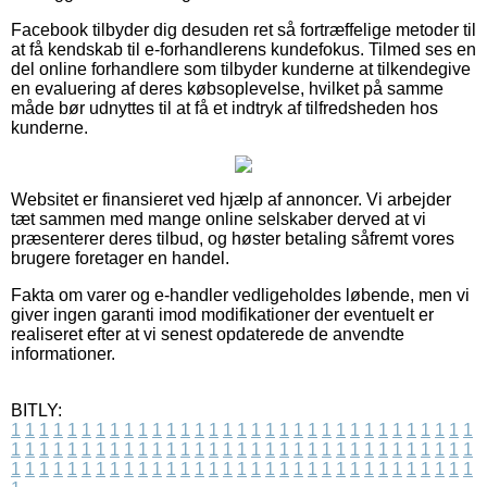
Facebook tilbyder dig desuden ret så fortræffelige metoder til
at få kendskab til e-forhandlerens kundefokus. Tilmed ses en
del online forhandlere som tilbyder kunderne at tilkendegive
en evaluering af deres købsoplevelse, hvilket på samme
måde bør udnyttes til at få et indtryk af tilfredsheden hos
kunderne.
Websitet er finansieret ved hjælp af annoncer. Vi arbejder
tæt sammen med mange online selskaber derved at vi
præsenterer deres tilbud, og høster betaling såfremt vores
brugere foretager en handel.
Fakta om varer og e-handler vedligeholdes løbende, men vi
giver ingen garanti imod modifikationer der eventuelt er
realiseret efter at vi senest opdaterede de anvendte
informationer.
BITLY:
1
1
1
1
1
1
1
1
1
1
1
1
1
1
1
1
1
1
1
1
1
1
1
1
1
1
1
1
1
1
1
1
1
1
1
1
1
1
1
1
1
1
1
1
1
1
1
1
1
1
1
1
1
1
1
1
1
1
1
1
1
1
1
1
1
1
1
1
1
1
1
1
1
1
1
1
1
1
1
1
1
1
1
1
1
1
1
1
1
1
1
1
1
1
1
1
1
1
1