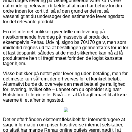
Antal dages levering på Ukategoriserede varer kan være
ualmindeligt relevant i tilfælde af at man har behov for din
ordre inden for kort tid, så af den grund er det ret så
væsentligt at du undersøger den estimerede leveringsdato
for det relevante produkt.
En del internet butikker giver løfte om levering på
næstkommende hverdag på massevis af produkter,
eksempelvis Rehau Udv hj. signo bs 70/170 galv, men som
imidlertid regnes ud fra at bestillingen gennemføres forud for
et fast tidspunkt, således at de med sikkerhed kan nå at få
produkterne hen til fragtfirmaet forinden de logistikansatte
tager hjem.
Visse butikker på nettet yder levering uden betaling, men for
det meste kun såfremt der erhverves for et konkret beløb.
Alternativt burde du overveje den mest betalelige mulighed
for levering, hvilket ofte – uanset om du opholder sig nær
Holstebro, Lillerød eller Nivå – er at få fragtfirmaet til at køre
varerne til et afhentningssted.
Det er efterhånden ekstremt fleksibelt for internetbrugere at
søge information om priser hos diverse internet selskaber,
og altså har mange Rehau online outlets været nødt til at