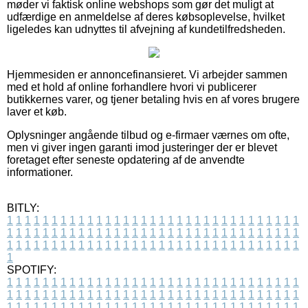
møder vi faktisk online webshops som gør det muligt at
udfærdige en anmeldelse af deres købsoplevelse, hvilket
ligeledes kan udnyttes til afvejning af kundetilfredsheden.
Hjemmesiden er annoncefinansieret. Vi arbejder sammen
med et hold af online forhandlere hvori vi publicerer
butikkernes varer, og tjener betaling hvis en af vores brugere
laver et køb.
Oplysninger angående tilbud og e-firmaer værnes om ofte,
men vi giver ingen garanti imod justeringer der er blevet
foretaget efter seneste opdatering af de anvendte
informationer.
BITLY:
1
1
1
1
1
1
1
1
1
1
1
1
1
1
1
1
1
1
1
1
1
1
1
1
1
1
1
1
1
1
1
1
1
1
1
1
1
1
1
1
1
1
1
1
1
1
1
1
1
1
1
1
1
1
1
1
1
1
1
1
1
1
1
1
1
1
1
1
1
1
1
1
1
1
1
1
1
1
1
1
1
1
1
1
1
1
1
1
1
1
1
1
1
1
1
1
1
1
1
1
SPOTIFY:
1
1
1
1
1
1
1
1
1
1
1
1
1
1
1
1
1
1
1
1
1
1
1
1
1
1
1
1
1
1
1
1
1
1
1
1
1
1
1
1
1
1
1
1
1
1
1
1
1
1
1
1
1
1
1
1
1
1
1
1
1
1
1
1
1
1
1
1
1
1
1
1
1
1
1
1
1
1
1
1
1
1
1
1
1
1
1
1
1
1
1
1
1
1
1
1
1
1
1