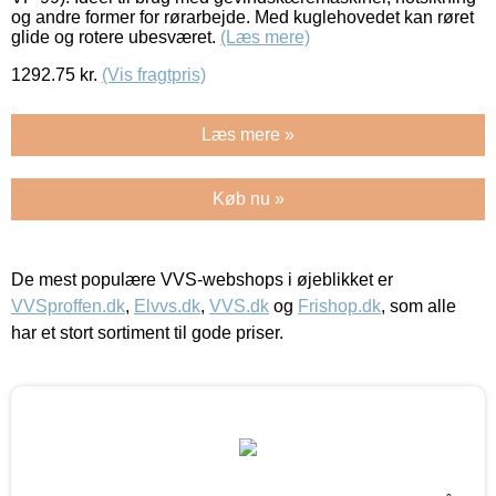
og andre former for rørarbejde. Med kuglehovedet kan røret
glide og rotere ubesværet.
(Læs mere)
1292.75
kr.
(Vis fragtpris)
Læs mere »
Køb nu »
De mest populære VVS-webshops i øjeblikket er
VVSproffen.dk
,
Elvvs.dk
,
VVS.dk
og
Frishop.dk
, som alle
har et stort sortiment til gode priser.