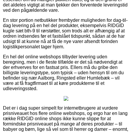
det aldeles vigtigt at man tjekker den forventede leveringstid
ved den pågældende vare.
En stor portion netbutikker frembyder muligheden for dag-til-
dag levering på en hel del produkter, eksempelvis RIDGID
kugle sæt bth-9 til rørstøtter, som trods alt er afhængig af at
ordren indsendes før et fastslået tidspunkt, sådan at de har
udsigt til at kunne nå at få de nye varer afsendt forinden
logistikpersonalet tager hjem.
En hel del online webshops tilbyder levering uden
beregning, men i de fleste tilfælde er det så nødvendigt at
der erhverves for en fastsat pris. Ellers må du gribe den
billigste leveringstype, som typisk – uden hensyn til om du
befinder sig nær Aalborg, Ringsted eller Humlebæk – vil
være at få fragtfirmaet til at køre produkterne til et
udleveringssted.
Det er i dag super simpelt for internetbrugere at vurdere
prisniveauet hos flere online webshops, og ergo har en lang
række RIDGID online shops ikke kunne slippe for at
formindske prisniveauet på mange af deres produkter – til
babyer og børn, lige så vel som til herrer og damer – enormt,