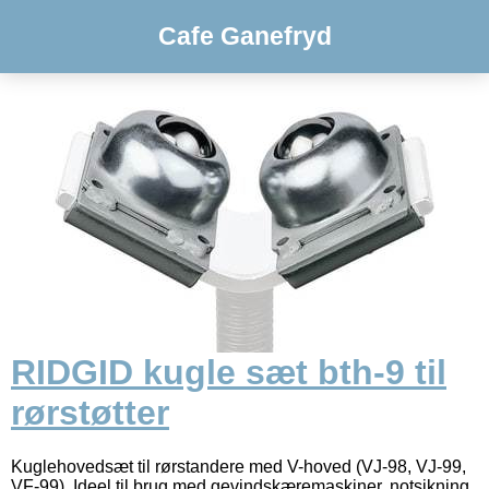
Cafe Ganefryd
RIDGID kugle sæt bth-9 til
rørstøtter
Kuglehovedsæt til rørstandere med V-hoved (VJ-98, VJ-99,
VF-99). Ideel til brug med gevindskæremaskiner, notsikning