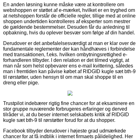
En anden løsning kunne måske være at kontrollere om
webshoppen er støttet af e-mærket, hvilket er en tryghed om
at netshoppen forstår de officielle regler, tillige med at online
shoppen undertiden kontrolleres af eksperter som mestrer
de gældende bestemmelser. Desuden får du anledning til
opbakning, hvis du oplever besvær som følge af din handel.
Derudover er det anbefalelsesværdigt at man er klar over de
fundamentale reglementer der kan håndhæves i forbindelse
med transaktionen, f.eks. hvilken ombytningsrettighed e-
forhandleren tilbyder. I den relation er det tilmed vigtigt, at
man når som helst opbevarer ens e-mail kvittering, således
man i fremtiden kan påvise købet af RIDGID kugle sæt bth-9
til rørstøtter, uden hensyn til om man skal shoppe til en
dreng eller pige.
Trustpilot indebærer rigtig fine chancer for at eksaminere en
stor gruppe nuværende forbrugeres erfaringer og derved
tilråder vi, at du beser internet selskabets kritik af RIDGID
kugle sæt bth-9 til rørstøtter forud for at du shopper.
Facebook tilbyder derudover i højeste grad udmærkede
chancer for at få indblik i internet firmaets pålidelighed. Her