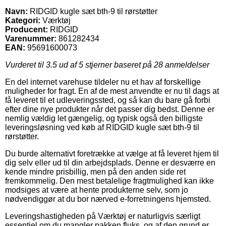
Navn:
RIDGID kugle sæt bth-9 til rørstøtter
Kategori:
Værktøj
Producent:
RIDGID
Varenummer:
861282434
EAN:
95691600073
Vurderet til
3.5
ud af 5 stjerner baseret på
28
anmeldelser
En del internet varehuse tildeler nu et hav af forskellige
muligheder for fragt. En af de mest anvendte er nu til dags at
få leveret til et udleveringssted, og så kan du bare gå forbi
efter dine nye produkter når det passer dig bedst. Denne er
nemlig vældig let gængelig, og typisk også den billigste
leveringsløsning ved køb af RIDGID kugle sæt bth-9 til
rørstøtter.
Du burde alternativt foretrække at vælge at få leveret hjem til
dig selv eller ud til din arbejdsplads. Denne er desværre en
kende mindre prisbillig, men på den anden side ret
fremkommelig. Den mest betalelige fragtmulighed kan ikke
modsiges at være at hente produkterne selv, som jo
nødvendiggør at du bor nærved e-forretningens hjemsted.
Leveringshastigheden på Værktøj er naturligvis særligt
essentiel om du mangler pakken fluks, og af den grund er