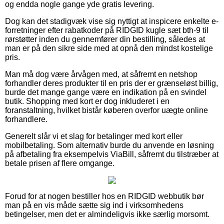
og endda nogle gange yde gratis levering.
Dog kan det stadigvæk vise sig nyttigt at inspicere enkelte e-
forretninger efter rabatkoder på RIDGID kugle sæt bth-9 til
rørstøtter inden du gennemfører din bestilling, således at
man er på den sikre side med at opnå den mindst kostelige
pris.
Man må dog være årvågen med, at såfremt en netshop
forhandler deres produkter til en pris der er grænseløst billig,
burde det mange gange være en indikation på en svindel
butik. Shopping med kort er dog inkluderet i en
foranstaltning, hvilket bistår køberen overfor uægte online
forhandlere.
Generelt slår vi et slag for betalinger med kort eller
mobilbetaling. Som alternativ burde du anvende en løsning
på afbetaling fra eksempelvis ViaBill, såfremt du tilstræber at
betale prisen af flere omgange.
Forud for at nogen bestiller hos en RIDGID webbutik bør
man på en vis måde sætte sig ind i virksomhedens
betingelser, men det er almindeligvis ikke særlig morsomt.