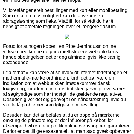
en imod bedrageriske internet shops.
Vi foreslår generelt bestillinger med kort eller mobilbetaling.
Som en alternativ mulighed kan du anvende en
afdragsløsning som f.eks. ViaBill, for så vidt du har til
hensigt at afbetale regningen over et længere tidsrum.
Forud for at nogen køber i en Ribe Jernindustri online
virksomhed kunne de principielt studere webbutikkens
handelsbetingelser, det er dog almindeligvis ikke særlig
spændende.
Et alternativ kan være at se hvorvidt internet forretningen er
medlem af e-mærke ordningen, fordi det bør være en
indikation om at webbutikken imødekommer dansk
lovgivning, foruden at internet butikken jævnligt overværes
af sagkyndige som har indsigt i de gældende regulativer.
Desuden giver det dig genvej til en håndsrækning, hvis du
skulle få problemer som følge af din bestilling.
Desuden kan det anbefales at du er oppe på mærkerne
omkring de primære regler der influerer på købet, for
eksempel hvilken returpolitik online webshoppen garanterer.
Derfor er det tillige essesentielt, at man stadigvæk opbevarer