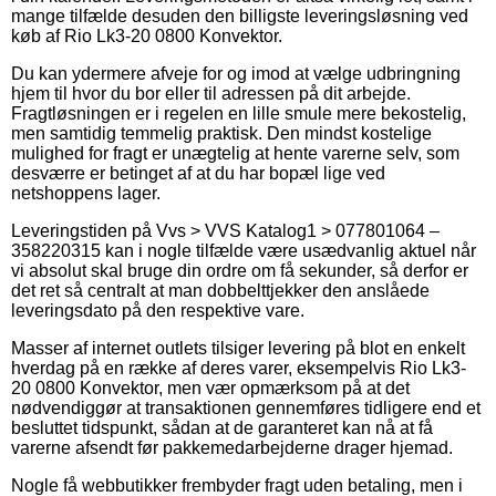
mange tilfælde desuden den billigste leveringsløsning ved
køb af Rio Lk3-20 0800 Konvektor.
Du kan ydermere afveje for og imod at vælge udbringning
hjem til hvor du bor eller til adressen på dit arbejde.
Fragtløsningen er i regelen en lille smule mere bekostelig,
men samtidig temmelig praktisk. Den mindst kostelige
mulighed for fragt er unægtelig at hente varerne selv, som
desværre er betinget af at du har bopæl lige ved
netshoppens lager.
Leveringstiden på Vvs > VVS Katalog1 > 077801064 –
358220315 kan i nogle tilfælde være usædvanlig aktuel når
vi absolut skal bruge din ordre om få sekunder, så derfor er
det ret så centralt at man dobbelttjekker den anslåede
leveringsdato på den respektive vare.
Masser af internet outlets tilsiger levering på blot en enkelt
hverdag på en række af deres varer, eksempelvis Rio Lk3-
20 0800 Konvektor, men vær opmærksom på at det
nødvendiggør at transaktionen gennemføres tidligere end et
besluttet tidspunkt, sådan at de garanteret kan nå at få
varerne afsendt før pakkemedarbejderne drager hjemad.
Nogle få webbutikker frembyder fragt uden betaling, men i