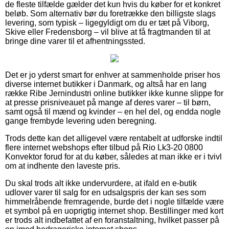
de fleste tilfælde gælder det kun hvis du køber for et konkret
beløb. Som alternativ bør du foretrække den billigste slags
levering, som typisk – ligegyldigt om du er tæt på Viborg,
Skive eller Fredensborg – vil blive at få fragtmanden til at
bringe dine varer til et afhentningssted.
Det er jo yderst smart for enhver at sammenholde priser hos
diverse internet butikker i Danmark, og altså har en lang
række Ribe Jernindustri online butikker ikke kunne slippe for
at presse prisniveauet på mange af deres varer – til børn,
samt også til mænd og kvinder – en hel del, og endda nogle
gange frembyde levering uden beregning.
Trods dette kan det alligevel være rentabelt at udforske indtil
flere internet webshops efter tilbud på Rio Lk3-20 0800
Konvektor forud for at du køber, således at man ikke er i tvivl
om at indhente den laveste pris.
Du skal trods alt ikke undervurdere, at ifald en e-butik
udlover varer til salg for en udsalgspris der kan ses som
himmelråbende fremragende, burde det i nogle tilfælde være
et symbol på en uoprigtig internet shop. Bestillinger med kort
er trods alt indbefattet af en foranstaltning, hvilket passer på