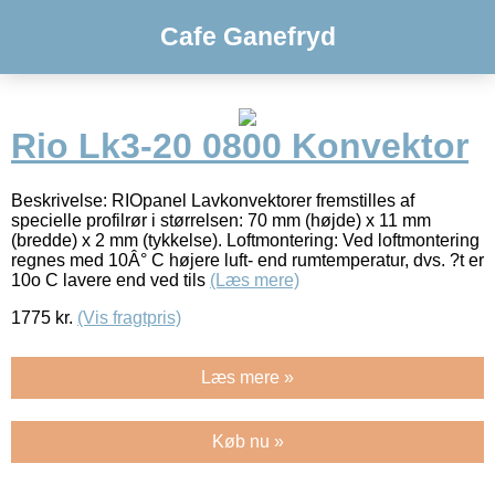
Cafe Ganefryd
Rio Lk3-20 0800 Konvektor
Beskrivelse: RIOpanel Lavkonvektorer fremstilles af
specielle profilrør i størrelsen: 70 mm (højde) x 11 mm
(bredde) x 2 mm (tykkelse). Loftmontering: Ved loftmontering
regnes med 10Â° C højere luft- end rumtemperatur, dvs. ?t er
10o C lavere end ved tils
(Læs mere)
1775
kr.
(Vis fragtpris)
Læs mere »
Køb nu »