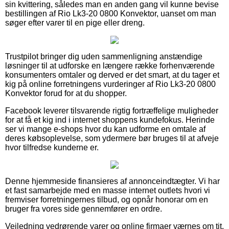
sin kvittering, således man en anden gang vil kunne bevise
bestillingen af Rio Lk3-20 0800 Konvektor, uanset om man
søger efter varer til en pige eller dreng.
Trustpilot bringer dig uden sammenligning anstændige
løsninger til at udforske en længere række forhenværende
konsumenters omtaler og derved er det smart, at du tager et
kig på online forretningens vurderinger af Rio Lk3-20 0800
Konvektor forud for at du shopper.
Facebook leverer tilsvarende rigtig fortræffelige muligheder
for at få et kig ind i internet shoppens kundefokus. Herinde
ser vi mange e-shops hvor du kan udforme en omtale af
deres købsoplevelse, som ydermere bør bruges til at afveje
hvor tilfredse kunderne er.
Denne hjemmeside finansieres af annonceindtægter. Vi har
et fast samarbejde med en masse internet outlets hvori vi
fremviser forretningernes tilbud, og opnår honorar om en
bruger fra vores side gennemfører en ordre.
Vejledning vedrørende varer og online firmaer værnes om tit,