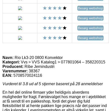
Besøg webshop
Besøg webshop
Besøg webshop
Besøg webshop
Navn:
Rio Lk3-20 0800 Konvektor
Kategori:
Vvs > VVS Katalog1 > 077801064 – 358220315
Producent:
Ribe Jernindustri
Varenummer:
38367
EAN:
5708570024116
Vurderet til
3.8
ud af 5 stjerner baseret på
28
anmeldelser
En hel del online firmaer yder heldigvis alverdens
muligheder for fragt. Førstevalget hos mange er i øjeblikket
at få sendt til en pakkeshop, fordi det giver dig fuld
fleksibilitet til at hente pakken lige præcis når det passer ind
i din kalender. Leveringsmetoden er altså virkelig let, samt i