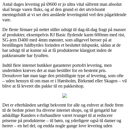
Antal dages levering på Ø600 er jo ultra vital såfremt man absolut
skal bruge varen fluks, og af den grund er det utvivlsomt
meningsfuldt at vi ser den anslåede leveringstid ved den pågældende
vare.
De fleste firmaer på nettet stiller udsigt til dag-til-dag fragt på masser
af produkter, eksempelvis RJ Basic flydende karm 600mm med rist,
SG-jern D400 med 4mm mønster, som alligevel beroer på at
bestillingen fuldbyrdes forinden et besluttet tidspunkt, sådan at de
har udsigt til at kunne nå at få produkterne klargjort inden de
pakkeansatte har fyraften.
Indtil flere internet butikker garanterer portofri levering, men
undertiden kræves det at man bestiller for en bestemt pris.
Derudover bør man tage den prisbilligste type af levering, som ofte
– uden hensyn til om man er i Hørsholm, Birkerød eller Skagen – vil
blive at få leveret din pakke til en pakkeshop.
Det er efterhånden særligt bekvemt for alle og enhver at finde frem
til de bedste priser fra diverse internet shops, og til gengæld har
adskillige Randers e-forhandlere været tvunget til at reducere
priserne på produkterne – til børn, og yderligere også til damer og
herrer – en hel del, og endda nogle gange love levering uden