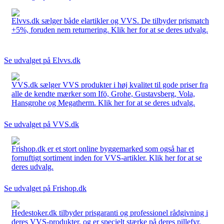
Elvvs.dk sælger både elartikler og VVS. De tilbyder prismatch
+5%, foruden nem returnering. Klik her for at se deres udvalg.
Se udvalget på Elvvs.dk
VVS.dk sælger VVS produkter i høj kvalitet til gode priser fra
alle de kendte mærker som Ifö, Grohe, Gustavsberg, Vola,
Hansgrohe og Megatherm. Klik her for at se deres udvalg.
Se udvalget på VVS.dk
Frishop.dk er et stort online byggemarked som også har et
fornuftigt sortiment inden for VVS-artikler. Klik her for at se
deres udvalg.
Se udvalget på Frishop.dk
Hedestoker.dk tilbyder prisgaranti og professionel rådgivning i
deres VVS-produkter, og er specielt stærke på deres pillefyr.