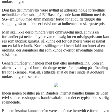
omkostninger.
Dog kan det immervæk være nyttigt at udforske nogle forskellige
netbutikker efter rabat på RJ Basic flydende karm 600mm med rist,
SG-jern D400 med 4mm mønster forud for at du færdiggør din
shopping, så man ikke er i tvivl om at indhente den skarpeste pris.
Man skal ikke desto mindre være omhyggelig med, at hvis en
forhandler på nettet tilbyder varer til salg for en udsalgspris som kan
ses som utopisk gunstig, så kunne det for det meste være et signal
om en falsk e-butik. Kortbestillinger er i hvert fald omsluttet af en
ordning, der garanterer dig som kunde overfor snydagtige online
selskaber.
Generelt tilråder vi handler med kort eller mobilbetaling. Som en
alternativ mulighed burde du drage nytte af en løsning på afbetaling
fra for eksempel ViaBill, i tilfælde af at du har i sinde at godtgøre
omkostningerne senere.
Inden nogen bestiller på en Randers internet handler kunne de uden
tvivl studere e-shoppens handelsaftale, men det er typisk ikke særlig
spændende.
En nem løsning kunne derfor være at efterse hvorvidt e-forretningen