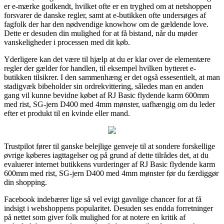
er e-mærke godkendt, hvilket ofte er en tryghed om at netshoppen
forsvarer de danske regler, samt at e-butikken ofte undersøges af
fagfolk der har den nødvendige knowhow om de gældende love.
Dette er desuden din mulighed for at få bistand, når du møder
vanskeligheder i processen med dit køb.
Yderligere kan det være til hjælp at du er klar over de elementære
regler der gælder for handlen, til eksempel hvilken bytteret e-
butikken tilsikrer. I den sammenhæng er det også essesentielt, at man
stadigvæk bibeholder sin ordrekvittering, således man en anden
gang vil kunne bevidne købet af RJ Basic flydende karm 600mm
med rist, SG-jern D400 med 4mm mønster, uafhængig om du leder
efter et produkt til en kvinde eller mand.
Trustpilot fører til ganske belejlige genveje til at sondere forskellige
øvrige køberes iagttagelser og på grund af dette tilrådes det, at du
evaluerer internet butikkens vurderinger af RJ Basic flydende karm
600mm med rist, SG-jern D400 med 4mm mønster før du færdiggør
din shopping.
Facebook indebærer lige så vel evigt gavnlige chancer for at få
indsigt i webshoppens popularitet. Desuden ses endda forretninger
på nettet som giver folk mulighed for at notere en kritik af