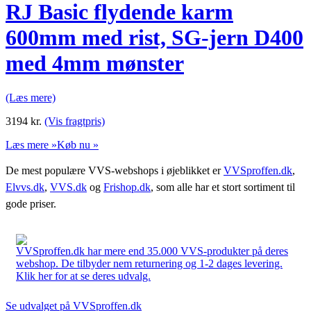
RJ Basic flydende karm
600mm med rist, SG-jern D400
med 4mm mønster
(Læs mere)
3194
kr.
(Vis fragtpris)
Læs mere »
Køb nu »
De mest populære VVS-webshops i øjeblikket er
VVSproffen.dk
,
Elvvs.dk
,
VVS.dk
og
Frishop.dk
, som alle har et stort sortiment til
gode priser.
VVSproffen.dk har mere end 35.000 VVS-produkter på deres
webshop. De tilbyder nem returnering og 1-2 dages levering.
Klik her for at se deres udvalg.
Se udvalget på VVSproffen.dk