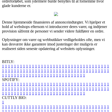
ordreforløbet, som ydermere burde benyttes til at fornemme hvor
glade kunderne er.
Denne hjemmeside finansieres af annonceindtægter. Vi hjælper et
hold af webshops eftersom vi introducerer deres varer, og indtjener
provision såfremt de personer vi sender videre fuldfører en ordre.
Oplysninger om varer og webbutikker vedligeholdes ofte, men vi
kan desværre ikke garantere imod justeringer der muligvis er
realiseret siden seneste opdatering af websitets oplysninger.
BITLY:
1
1
1
1
1
1
1
1
1
1
1
1
1
1
1
1
1
1
1
1
1
1
1
1
1
1
1
1
1
1
1
1
1
1
1
1
1
1
1
1
1
1
1
1
1
1
1
1
1
1
1
1
1
1
1
1
1
1
1
1
1
1
1
1
1
1
1
1
1
1
1
1
1
1
1
1
1
1
1
1
1
1
1
1
1
1
1
1
1
1
1
1
1
1
1
1
1
1
1
1
SPOTIFY:
1
1
1
1
1
1
1
1
1
1
1
1
1
1
1
1
1
1
1
1
1
1
1
1
1
1
1
1
1
1
1
1
1
1
1
1
1
1
1
1
1
1
1
1
1
1
1
1
1
1
1
1
1
1
1
1
1
1
1
1
1
1
1
1
1
1
1
1
1
1
1
1
1
1
1
1
1
1
1
1
1
1
1
1
1
1
1
1
1
1
1
1
1
1
1
1
1
1
1
1
CUTTLY BIO:
1
1
1
1
1
1
1
1
1
1
1
1
1
1
1
1
1
1
1
1
1
1
1
1
1
1
1
1
1
1
1
1
1
1
1
1
1
1
1
1
1
1
1
1
1
1
1
1
1
1
1
1
1
1
1
1
1
1
1
1
1
1
1
1
1
1
1
1
1
1
1
1
1