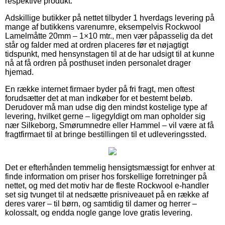
respektive produkt.
Adskillige butikker på nettet tilbyder 1 hverdags levering på
mange af butikkens varenumre, eksempelvis Rockwool
Lamelmåtte 20mm – 1×10 mtr., men vær påpasselig da det
står og falder med at ordren placeres før et nøjagtigt
tidspunkt, med hensynstagen til at de har udsigt til at kunne
nå at få ordren på posthuset inden personalet drager
hjemad.
En række internet firmaer byder på fri fragt, men oftest
forudsætter det at man indkøber for et bestemt beløb.
Derudover må man udse dig den mindst kostelige type af
levering, hvilket gerne – ligegyldigt om man opholder sig
nær Silkeborg, Smørumnedre eller Hammel – vil være at få
fragtfirmaet til at bringe bestillingen til et udleveringssted.
Det er efterhånden temmelig hensigtsmæssigt for enhver at
finde information om priser hos forskellige forretninger på
nettet, og med det motiv har de fleste Rockwool e-handler
set sig tvunget til at nedsætte prisniveauet på en række af
deres varer – til børn, og samtidig til damer og herrer –
kolossalt, og endda nogle gange love gratis levering.