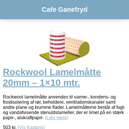
Cafe Ganefryd
Rockwool Lamelmåtte
20mm – 1×10 mtr.
Rockwool lamelmåtte anvendes til varme-, kondens- og
frostisolering af rør, beholdere, ventilationskanaler samt
andre plane og krumme flader. Lamelmåtterne består af fugt-
og vandafvisende stenuldslameller, der er limet på en stærk
papir-, alukraftpapir-
(Læs mere)
503
kr.
(Vis fragtpris)