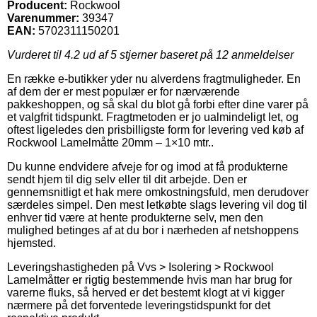
Producent:
Rockwool
Varenummer:
39347
EAN:
5702311150201
Vurderet til
4.2
ud af 5 stjerner baseret på
12
anmeldelser
En række e-butikker yder nu alverdens fragtmuligheder. En
af dem der er mest populær er for nærværende
pakkeshoppen, og så skal du blot gå forbi efter dine varer på
et valgfrit tidspunkt. Fragtmetoden er jo ualmindeligt let, og
oftest ligeledes den prisbilligste form for levering ved køb af
Rockwool Lamelmåtte 20mm – 1×10 mtr..
Du kunne endvidere afveje for og imod at få produkterne
sendt hjem til dig selv eller til dit arbejde. Den er
gennemsnitligt et hak mere omkostningsfuld, men derudover
særdeles simpel. Den mest letkøbte slags levering vil dog til
enhver tid være at hente produkterne selv, men den
mulighed betinges af at du bor i nærheden af netshoppens
hjemsted.
Leveringshastigheden på Vvs > Isolering > Rockwool
Lamelmåtter er rigtig bestemmende hvis man har brug for
varerne fluks, så herved er det bestemt klogt at vi kigger
nærmere på det forventede leveringstidspunkt for det