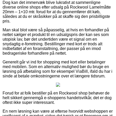
Dog kan det immervæk blive lukrativt at sammenligne
diverse online shops efter udsalg på Rockwool Lamelmåtte
20mm – 1×10 mtr. forud for at du gennemfører dit køb,
således at du er skråsikker på at skaffe sig den prisbilligste
pris.
Man skal blot være så påpasselig, at hvis en forhandler på
nettet sælger et produkt til en udsalgspris der kan ses som
utopisk lav, bør det undertiden være et signal om en
snydagtig e-forretning. Bestillinger med kort er trods alt
indbefattet af en foranstaltning, der passer på en imod
bedrageriske forhandlere på nettet.
Generelt går vi ind for shopping med kort eller betalinger
med mobilen. Som en alternativ mulighed bør du bruge en
løsning på afbetaling som for eksempel ViaBill, ifald du har i
sinde at betale omkostningerne over et længere tidsrum.
Forud for at folk bestiller på en Rockwool shop behøver de
helt sikkert gennemgå e-shoppens handelsvilkår, det er dog
oftest ikke super interessant.
En nem løsning kan være at efterse hvorvidt webshoppen er
verificeret af e-mærket, siden det typisk er et fingerpeg om at