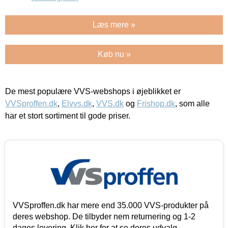
Læs mere »
Køb nu »
De mest populære VVS-webshops i øjeblikket er
VVSproffen.dk
,
Elvvs.dk
,
VVS.dk
og
Frishop.dk
, som alle
har et stort sortiment til gode priser.
VVSproffen.dk har mere end 35.000 VVS-produkter på
deres webshop. De tilbyder nem returnering og 1-2
dages levering. Klik her for at se deres udvalg.