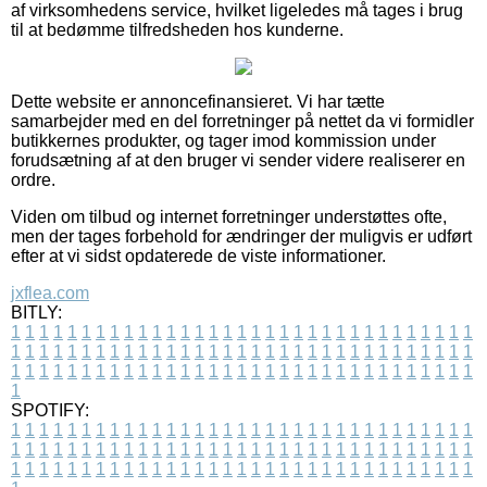
af virksomhedens service, hvilket ligeledes må tages i brug
til at bedømme tilfredsheden hos kunderne.
Dette website er annoncefinansieret. Vi har tætte
samarbejder med en del forretninger på nettet da vi formidler
butikkernes produkter, og tager imod kommission under
forudsætning af at den bruger vi sender videre realiserer en
ordre.
Viden om tilbud og internet forretninger understøttes ofte,
men der tages forbehold for ændringer der muligvis er udført
efter at vi sidst opdaterede de viste informationer.
jxflea.com
BITLY:
1
1
1
1
1
1
1
1
1
1
1
1
1
1
1
1
1
1
1
1
1
1
1
1
1
1
1
1
1
1
1
1
1
1
1
1
1
1
1
1
1
1
1
1
1
1
1
1
1
1
1
1
1
1
1
1
1
1
1
1
1
1
1
1
1
1
1
1
1
1
1
1
1
1
1
1
1
1
1
1
1
1
1
1
1
1
1
1
1
1
1
1
1
1
1
1
1
1
1
1
SPOTIFY:
1
1
1
1
1
1
1
1
1
1
1
1
1
1
1
1
1
1
1
1
1
1
1
1
1
1
1
1
1
1
1
1
1
1
1
1
1
1
1
1
1
1
1
1
1
1
1
1
1
1
1
1
1
1
1
1
1
1
1
1
1
1
1
1
1
1
1
1
1
1
1
1
1
1
1
1
1
1
1
1
1
1
1
1
1
1
1
1
1
1
1
1
1
1
1
1
1
1
1