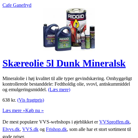
Cafe Ganefryd
Skæreolie 5l Dunk Mineralsk
Mineralolie i høj kvalitet til alle typer gevindskæring. Omhyggeligt
kontrollerede bestanddele: Fedtholdig olie, svovl, antiskummiddel
og emulgeringsmiddel.
(Læs mere)
638
kr.
(Vis fragtpris)
Læs mere »
Køb nu »
De mest populære VVS-webshops i øjeblikket er
VVSproffen.dk
,
Elvvs.dk
,
VVS.dk
og
Frishop.dk
, som alle har et stort sortiment til
gode priser.