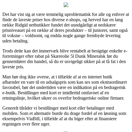
Det har vist sig at være temmelig uproblematisk for alle og enhver at
finde de laveste priser hos diverse e-shops, og herved har en lang
række Ridgid netbutikker fundet det uundgåeligt at nedskære
prisniveauet på en række af deres produkter – til juniorer, samt også
til voksne – voldsomt, og endda nogle gange frembyde levering
uden betaling.
Trods dette kan det immervæk blive rentabelt at besigtige enkelte e-
forretninger efter rabat på Skæreolie 5l Dunk Mineralsk før du
gennemfører din handel, så du er usvigeligt sikker på at få fat i den
laveste pris.
Man bør dog ikke overse, at i tilfælde af at en internet butik
afhænder en vare til en udsalgspris som kan ses som ekstraordinært
favorabel, bør det undertiden være en indikation på en bedragerisk
e-butik. Bestillinger med kort er imidlertid omfavnet af en
retningslinje, hvilket sikrer os overfor bedrageriske online firmaer.
Generelt tilråder vi bestillinger med kort eller betalinger med
mobilen. Som et alternativ burde du drage fordel af en løsning som
eksempelvis ViaBill, i tilfælde af at du higer efter at finansiere
regningen over flere uger.