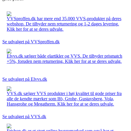
VVSproffen.dk har mere end 35.000 VVS-produkter på deres
webshop. De tilbyder nem returnering og 1-2 dages levering.
Klik her for at se deres udvalg.
Se udvalget på VVSproffen.dk
Elvvs.dk sælger både elartikler og VVS. De tilbyder prismatch
+5%, foruden nem returnering. Klik her for at se deres udvalg.
Se udvalget på Elvvs.dk
VVS.dk sælger VVS produkter i høj kvalitet til gode priser fra
alle de kendte mærker som Ifö, Grohe, Gustavsberg, Vola,
Hansgrohe og Megatherm. Klik her for at se deres udvalg.
Se udvalget på VVS.dk
Frishop.dk er et stort online byggemarked som også har et