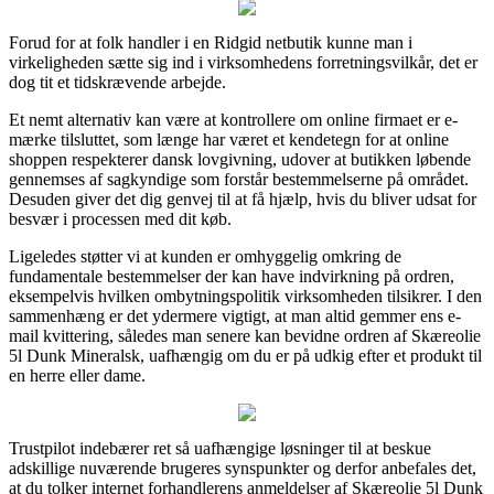
Forud for at folk handler i en Ridgid netbutik kunne man i
virkeligheden sætte sig ind i virksomhedens forretningsvilkår, det er
dog tit et tidskrævende arbejde.
Et nemt alternativ kan være at kontrollere om online firmaet er e-
mærke tilsluttet, som længe har været et kendetegn for at online
shoppen respekterer dansk lovgivning, udover at butikken løbende
gennemses af sagkyndige som forstår bestemmelserne på området.
Desuden giver det dig genvej til at få hjælp, hvis du bliver udsat for
besvær i processen med dit køb.
Ligeledes støtter vi at kunden er omhyggelig omkring de
fundamentale bestemmelser der kan have indvirkning på ordren,
eksempelvis hvilken ombytningspolitik virksomheden tilsikrer. I den
sammenhæng er det ydermere vigtigt, at man altid gemmer ens e-
mail kvittering, således man senere kan bevidne ordren af Skæreolie
5l Dunk Mineralsk, uafhængig om du er på udkig efter et produkt til
en herre eller dame.
Trustpilot indebærer ret så uafhængige løsninger til at beskue
adskillige nuværende brugeres synspunkter og derfor anbefales det,
at du tolker internet forhandlerens anmeldelser af Skæreolie 5l Dunk