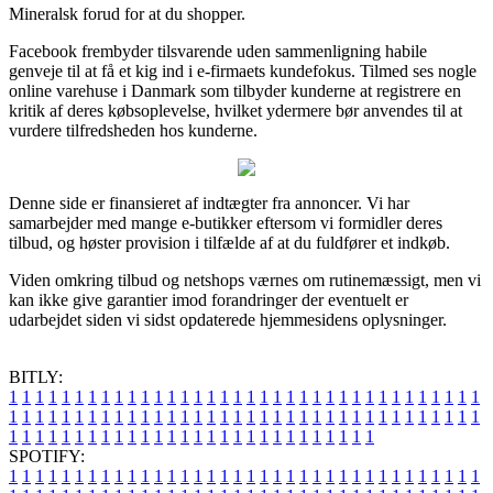
Mineralsk forud for at du shopper.
Facebook frembyder tilsvarende uden sammenligning habile
genveje til at få et kig ind i e-firmaets kundefokus. Tilmed ses nogle
online varehuse i Danmark som tilbyder kunderne at registrere en
kritik af deres købsoplevelse, hvilket ydermere bør anvendes til at
vurdere tilfredsheden hos kunderne.
Denne side er finansieret af indtægter fra annoncer. Vi har
samarbejder med mange e-butikker eftersom vi formidler deres
tilbud, og høster provision i tilfælde af at du fuldfører et indkøb.
Viden omkring tilbud og netshops værnes om rutinemæssigt, men vi
kan ikke give garantier imod forandringer der eventuelt er
udarbejdet siden vi sidst opdaterede hjemmesidens oplysninger.
BITLY:
1
1
1
1
1
1
1
1
1
1
1
1
1
1
1
1
1
1
1
1
1
1
1
1
1
1
1
1
1
1
1
1
1
1
1
1
1
1
1
1
1
1
1
1
1
1
1
1
1
1
1
1
1
1
1
1
1
1
1
1
1
1
1
1
1
1
1
1
1
1
1
1
1
1
1
1
1
1
1
1
1
1
1
1
1
1
1
1
1
1
1
1
1
1
1
1
1
1
1
1
SPOTIFY:
1
1
1
1
1
1
1
1
1
1
1
1
1
1
1
1
1
1
1
1
1
1
1
1
1
1
1
1
1
1
1
1
1
1
1
1