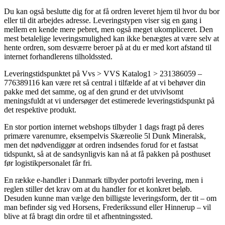
Du kan også beslutte dig for at få ordren leveret hjem til hvor du bor
eller til dit arbejdes adresse. Leveringstypen viser sig en gang i
mellem en kende mere pebret, men også meget ukompliceret. Den
mest betalelige leveringsmulighed kan ikke benægtes at være selv at
hente ordren, som desværre beroer på at du er med kort afstand til
internet forhandlerens tilholdssted.
Leveringstidspunktet på Vvs > VVS Katalog1 > 231386059 –
776389116 kan være ret så central i tilfælde af at vi behøver din
pakke med det samme, og af den grund er det utvivlsomt
meningsfuldt at vi undersøger det estimerede leveringstidspunkt på
det respektive produkt.
En stor portion internet webshops tilbyder 1 dags fragt på deres
primære varenumre, eksempelvis Skæreolie 5l Dunk Mineralsk,
men det nødvendiggør at ordren indsendes forud for et fastsat
tidspunkt, så at de sandsynligvis kan nå at få pakken på posthuset
før logistikpersonalet får fri.
En række e-handler i Danmark tilbyder portofri levering, men i
reglen stiller det krav om at du handler for et konkret beløb.
Desuden kunne man vælge den billigste leveringsform, der tit – om
man befinder sig ved Horsens, Frederikssund eller Hinnerup – vil
blive at få bragt din ordre til et afhentningssted.