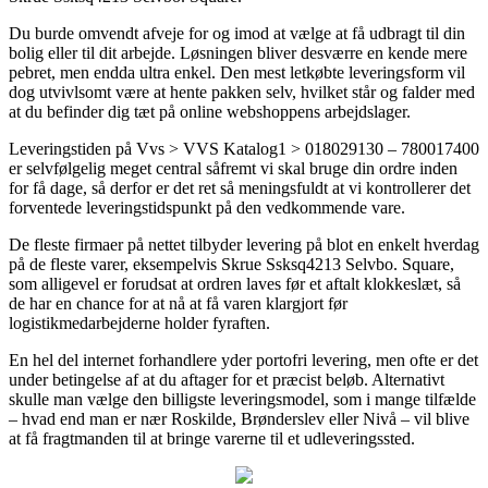
Du burde omvendt afveje for og imod at vælge at få udbragt til din
bolig eller til dit arbejde. Løsningen bliver desværre en kende mere
pebret, men endda ultra enkel. Den mest letkøbte leveringsform vil
dog utvivlsomt være at hente pakken selv, hvilket står og falder med
at du befinder dig tæt på online webshoppens arbejdslager.
Leveringstiden på Vvs > VVS Katalog1 > 018029130 – 780017400
er selvfølgelig meget central såfremt vi skal bruge din ordre inden
for få dage, så derfor er det ret så meningsfuldt at vi kontrollerer det
forventede leveringstidspunkt på den vedkommende vare.
De fleste firmaer på nettet tilbyder levering på blot en enkelt hverdag
på de fleste varer, eksempelvis Skrue Ssksq4213 Selvbo. Square,
som alligevel er forudsat at ordren laves før et aftalt klokkeslæt, så
de har en chance for at nå at få varen klargjort før
logistikmedarbejderne holder fyraften.
En hel del internet forhandlere yder portofri levering, men ofte er det
under betingelse af at du aftager for et præcist beløb. Alternativt
skulle man vælge den billigste leveringsmodel, som i mange tilfælde
– hvad end man er nær Roskilde, Brønderslev eller Nivå – vil blive
at få fragtmanden til at bringe varerne til et udleveringssted.