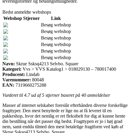
leveringsformer og betalingsmuligheder.
Bedst anmeldte webshops
Webshop
Stjerner
Link
Besøg webshop
Besøg webshop
Besøg webshop
Besøg webshop
Besøg webshop
Besøg webshop
Navn:
Skrue Ssksq4213 Selvbo. Square
Kategori:
Vvs > VVS Katalog1 > 018029130 – 780017400
Producent:
Lindab
Varenummer:
80048
EAN:
7319660275288
Vurderet til
4.7
ud af 5 stjerner baseret på
40
anmeldelser
Masser af internet selskaber foreslår efterhånden diverse forskellige
fragttyper. Den mest benyttede er lige nu at få leveret til en
pakkeshop, hvor det nemlig er ret fleksibelt for dig at kunne hente
din bestilling når det passer dig bedst. Fragttypen er jo i høj grad
nem, samt endda tilmed den mest betalelige fragtform ved køb af
Skrue Ssksq4213 Selvbo. Square.