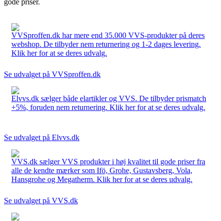
gode priser.
VVSproffen.dk har mere end 35.000 VVS-produkter på deres
webshop. De tilbyder nem returnering og 1-2 dages levering.
Klik her for at se deres udvalg.
Se udvalget på VVSproffen.dk
Elvvs.dk sælger både elartikler og VVS. De tilbyder prismatch
+5%, foruden nem returnering. Klik her for at se deres udvalg.
Se udvalget på Elvvs.dk
VVS.dk sælger VVS produkter i høj kvalitet til gode priser fra
alle de kendte mærker som Ifö, Grohe, Gustavsberg, Vola,
Hansgrohe og Megatherm. Klik her for at se deres udvalg.
Se udvalget på VVS.dk