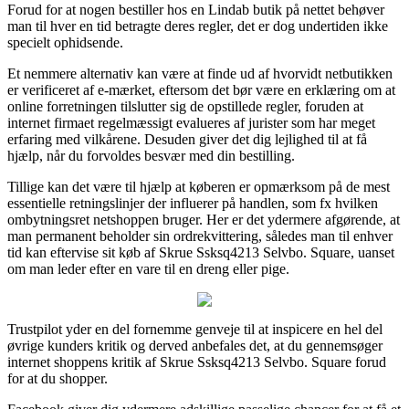
Forud for at nogen bestiller hos en Lindab butik på nettet behøver
man til hver en tid betragte deres regler, det er dog undertiden ikke
specielt ophidsende.
Et nemmere alternativ kan være at finde ud af hvorvidt netbutikken
er verificeret af e-mærket, eftersom det bør være en erklæring om at
online forretningen tilslutter sig de opstillede regler, foruden at
internet firmaet regelmæssigt evalueres af jurister som har meget
erfaring med vilkårene. Desuden giver det dig lejlighed til at få
hjælp, når du forvoldes besvær med din bestilling.
Tillige kan det være til hjælp at køberen er opmærksom på de mest
essentielle retningslinjer der influerer på handlen, som fx hvilken
ombytningsret netshoppen bruger. Her er det ydermere afgørende, at
man permanent beholder sin ordrekvittering, således man til enhver
tid kan eftervise sit køb af Skrue Ssksq4213 Selvbo. Square, uanset
om man leder efter en vare til en dreng eller pige.
Trustpilot yder en del fornemme genveje til at inspicere en hel del
øvrige kunders kritik og derved anbefales det, at du gennemsøger
internet shoppens kritik af Skrue Ssksq4213 Selvbo. Square forud
for at du shopper.