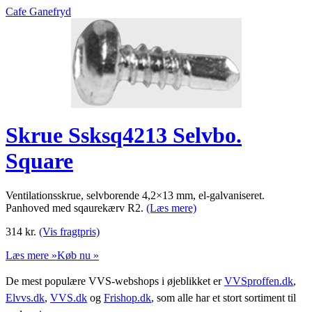
Cafe Ganefryd
Skrue Ssksq4213 Selvbo.
Square
Ventilationsskrue, selvborende 4,2×13 mm, el-galvaniseret.
Panhoved med sqaurekærv R2.
(Læs mere)
314
kr.
(Vis fragtpris)
Læs mere »
Køb nu »
De mest populære VVS-webshops i øjeblikket er
VVSproffen.dk
,
Elvvs.dk
,
VVS.dk
og
Frishop.dk
, som alle har et stort sortiment til