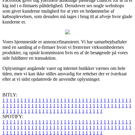
Facebook giver dig ydermere adskillige passelige chancer for at få et
kig ind i e-firmaets pålidelighed. Derudover ses nogle webshops
som giver kunderne mulighed for at ytre en bedømmelse af
købsoplevelsen, som desuden må tages i brug til at afveje hvor glade
kunderne er.
Vores hjemmeside er annoncefinansieret. Vi har samarbejdsaftaler
med en samling af e-firmaer hvori vi fremviser virksomhedernes
produkter, og opnår kommission hvis en af de besøgende på vores
side fuldfører en transaktion.
Oplysninger angående varer og internet butikker værnes om hele
tiden, men vi kan ikke stilles ansvarlig for rettelser der er iværksat
efter at vi sidst opdaterede de anvendte oplysninger.
BITLY:
1
1
1
1
1
1
1
1
1
1
1
1
1
1
1
1
1
1
1
1
1
1
1
1
1
1
1
1
1
1
1
1
1
1
1
1
1
1
1
1
1
1
1
1
1
1
1
1
1
1
1
1
1
1
1
1
1
1
1
1
1
1
1
1
1
1
1
1
1
1
1
1
1
1
1
1
1
1
1
1
1
1
1
1
1
1
1
1
1
1
1
1
1
1
1
1
1
1
1
1
SPOTIFY:
1
1
1
1
1
1
1
1
1
1
1
1
1
1
1
1
1
1
1
1
1
1
1
1
1
1
1
1
1
1
1
1
1
1
1
1
1
1
1
1
1
1
1
1
1
1
1
1
1
1
1
1
1
1
1
1
1
1
1
1
1
1
1
1
1
1
1
1
1
1
1
1
1
1
1
1
1
1
1
1
1
1
1
1
1
1
1
1
1
1
1
1
1
1
1
1
1
1
1
1