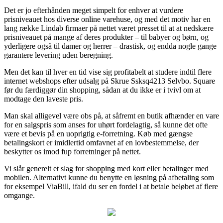
Det er jo efterhånden meget simpelt for enhver at vurdere
prisniveauet hos diverse online varehuse, og med det motiv har en
lang række Lindab firmaer på nettet været presset til at at nedskære
prisniveauet på mange af deres produkter – til babyer og børn, og
yderligere også til damer og herrer – drastisk, og endda nogle gange
garantere levering uden beregning.
Men det kan til hver en tid vise sig profitabelt at studere indtil flere
internet webshops efter udsalg på Skrue Ssksq4213 Selvbo. Square
før du færdiggør din shopping, sådan at du ikke er i tvivl om at
modtage den laveste pris.
Man skal alligevel være obs på, at såfremt en butik afhænder en vare
for en salgspris som anses for uhørt fordelagtig, så kunne det ofte
være et bevis på en uoprigtig e-forretning. Køb med gængse
betalingskort er imidlertid omfavnet af en lovbestemmelse, der
beskytter os imod fup forretninger på nettet.
Vi slår generelt et slag for shopping med kort eller betalinger med
mobilen. Alternativt kunne du benytte en løsning på afbetaling som
for eksempel ViaBill, ifald du ser en fordel i at betale beløbet af flere
omgange.