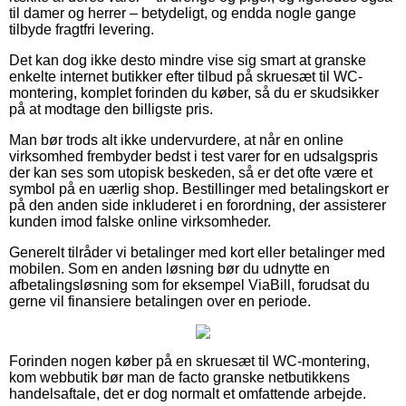
til damer og herrer – betydeligt, og endda nogle gange
tilbyde fragtfri levering.
Det kan dog ikke desto mindre vise sig smart at granske
enkelte internet butikker efter tilbud på skruesæt til WC-
montering, komplet forinden du køber, så du er skudsikker
på at modtage den billigste pris.
Man bør trods alt ikke undervurdere, at når en online
virksomhed frembyder bedst i test varer for en udsalgspris
der kan ses som utopisk beskeden, så er det ofte være et
symbol på en uærlig shop. Bestillinger med betalingskort er
på den anden side inkluderet i en forordning, der assisterer
kunden imod falske online virksomheder.
Generelt tilråder vi betalinger med kort eller betalinger med
mobilen. Som en anden løsning bør du udnytte en
afbetalingsløsning som for eksempel ViaBill, forudsat du
gerne vil finansiere betalingen over en periode.
Forinden nogen køber på en skruesæt til WC-montering,
kom webbutik bør man de facto granske netbutikkens
handelsaftale, det er dog normalt et omfattende arbejde.