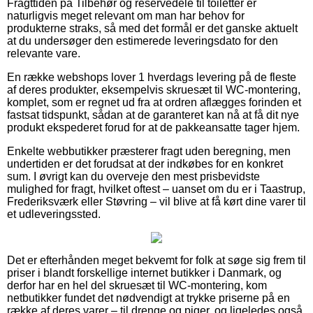
Fragttiden på Tilbehør og reservedele til toiletter er
naturligvis meget relevant om man har behov for
produkterne straks, så med det formål er det ganske aktuelt
at du undersøger den estimerede leveringsdato for den
relevante vare.
En række webshops lover 1 hverdags levering på de fleste
af deres produkter, eksempelvis skruesæt til WC-montering,
komplet, som er regnet ud fra at ordren aflægges forinden et
fastsat tidspunkt, sådan at de garanteret kan nå at få dit nye
produkt ekspederet forud for at de pakkeansatte tager hjem.
Enkelte webbutikker præsterer fragt uden beregning, men
undertiden er det forudsat at der indkøbes for en konkret
sum. I øvrigt kan du overveje den mest prisbevidste
mulighed for fragt, hvilket oftest – uanset om du er i Taastrup,
Frederiksværk eller Støvring – vil blive at få kørt dine varer til
et udleveringssted.
Det er efterhånden meget bekvemt for folk at søge sig frem til
priser i blandt forskellige internet butikker i Danmark, og
derfor har en hel del skruesæt til WC-montering, kom
netbutikker fundet det nødvendigt at trykke priserne på en
række af deres varer – til drenge og piger, og ligeledes også