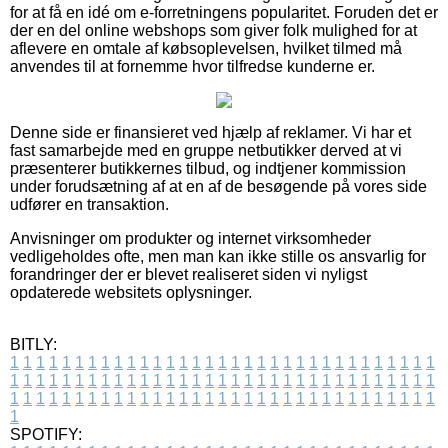
for at få en idé om e-forretningens popularitet. Foruden det er
der en del online webshops som giver folk mulighed for at
aflevere en omtale af købsoplevelsen, hvilket tilmed må
anvendes til at fornemme hvor tilfredse kunderne er.
Denne side er finansieret ved hjælp af reklamer. Vi har et
fast samarbejde med en gruppe netbutikker derved at vi
præsenterer butikkernes tilbud, og indtjener kommission
under forudsætning af at en af de besøgende på vores side
udfører en transaktion.
Anvisninger om produkter og internet virksomheder
vedligeholdes ofte, men man kan ikke stille os ansvarlig for
forandringer der er blevet realiseret siden vi nyligst
opdaterede websitets oplysninger.
BITLY:
1
1
1
1
1
1
1
1
1
1
1
1
1
1
1
1
1
1
1
1
1
1
1
1
1
1
1
1
1
1
1
1
1
1
1
1
1
1
1
1
1
1
1
1
1
1
1
1
1
1
1
1
1
1
1
1
1
1
1
1
1
1
1
1
1
1
1
1
1
1
1
1
1
1
1
1
1
1
1
1
1
1
1
1
1
1
1
1
1
1
1
1
1
1
1
1
1
1
1
1
SPOTIFY: