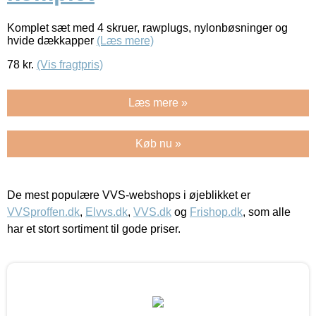
Komplet sæt med 4 skruer, rawplugs, nylonbøsninger og
hvide dækkapper
(Læs mere)
78
kr.
(Vis fragtpris)
Læs mere »
Køb nu »
De mest populære VVS-webshops i øjeblikket er
VVSproffen.dk
,
Elvvs.dk
,
VVS.dk
og
Frishop.dk
, som alle
har et stort sortiment til gode priser.