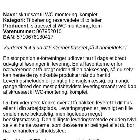
Navn:
skruesæt til WC-montering, komplet
Kategori:
Tilbehør og reservedele til toiletter
Producent:
skruesæt til WC-montering, kom
Varenummer:
867952010
EAN:
5710676130417
Vurderet til
4.9
ud af 5 stjerner baseret på
4
anmeldelser
En stor portion e-forretninger udlover nu til dags et bredt
udvalg af løsninger til levering. En af favoritterne er for
nærværende at få bragt ordren til en pakkeshop, så du selv
kan hente de nyindkøbte produkter når du har tid.
Leveringsmetoden er jo rigtig hensigtsmæssig, og mange
gange tilmed den mest prisbevidste leveringsmanér ved køb
af skruesæt til WC-montering, komplet.
Du bør ydermere tænke over at få pakken leveret til dit hus
eller til din arbejdsplads. Leveringstypen er jævnligt en lille
smule mere bekostelig, men ligeledes meget
hensigtsmæssig. Den billigste leveringsmetode er uden tvivl
selv at hente varerne, som desværre er betinget af at du bor
nær e-handlens tilholdssted.