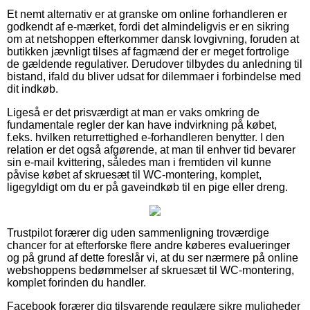
Et nemt alternativ er at granske om online forhandleren er
godkendt af e-mærket, fordi det almindeligvis er en sikring
om at netshoppen efterkommer dansk lovgivning, foruden at
butikken jævnligt tilses af fagmænd der er meget fortrolige
de gældende regulativer. Derudover tilbydes du anledning til
bistand, ifald du bliver udsat for dilemmaer i forbindelse med
dit indkøb.
Ligeså er det prisværdigt at man er vaks omkring de
fundamentale regler der kan have indvirkning på købet,
f.eks. hvilken returrettighed e-forhandleren benytter. I den
relation er det også afgørende, at man til enhver tid bevarer
sin e-mail kvittering, således man i fremtiden vil kunne
påvise købet af skruesæt til WC-montering, komplet,
ligegyldigt om du er på gaveindkøb til en pige eller dreng.
Trustpilot forærer dig uden sammenligning troværdige
chancer for at efterforske flere andre køberes evalueringer
og på grund af dette foreslår vi, at du ser nærmere på online
webshoppens bedømmelser af skruesæt til WC-montering,
komplet forinden du handler.
Facebook forærer dig tilsvarende regulære sikre muligheder