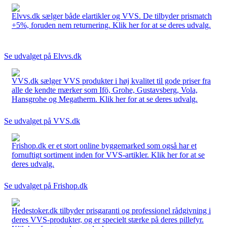
Elvvs.dk sælger både elartikler og VVS. De tilbyder prismatch
+5%, foruden nem returnering. Klik her for at se deres udvalg.
Se udvalget på Elvvs.dk
VVS.dk sælger VVS produkter i høj kvalitet til gode priser fra
alle de kendte mærker som Ifö, Grohe, Gustavsberg, Vola,
Hansgrohe og Megatherm. Klik her for at se deres udvalg.
Se udvalget på VVS.dk
Frishop.dk er et stort online byggemarked som også har et
fornuftigt sortiment inden for VVS-artikler. Klik her for at se
deres udvalg.
Se udvalget på Frishop.dk
Hedestoker.dk tilbyder prisgaranti og professionel rådgivning i
deres VVS-produkter, og er specielt stærke på deres pillefyr.