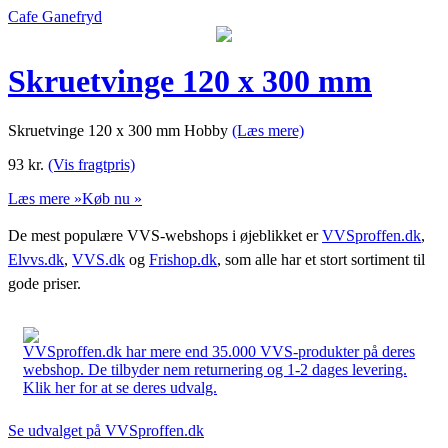
Cafe Ganefryd
Skruetvinge 120 x 300 mm
Skruetvinge 120 x 300 mm Hobby
(Læs mere)
93
kr.
(Vis fragtpris)
Læs mere »
Køb nu »
De mest populære VVS-webshops i øjeblikket er
VVSproffen.dk
,
Elvvs.dk
,
VVS.dk
og
Frishop.dk
, som alle har et stort sortiment til
gode priser.
VVSproffen.dk har mere end 35.000 VVS-produkter på deres
webshop. De tilbyder nem returnering og 1-2 dages levering.
Klik her for at se deres udvalg.
Se udvalget på VVSproffen.dk