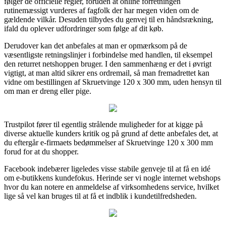
følger de officielle regler, foruden at online forretningen
rutinemæssigt vurderes af fagfolk der har megen viden om de
gældende vilkår. Desuden tilbydes du genvej til en håndsrækning,
ifald du oplever udfordringer som følge af dit køb.
Derudover kan det anbefales at man er opmærksom på de
væsentligste retningslinjer i forbindelse med handlen, til eksempel
den returret netshoppen bruger. I den sammenhæng er det i øvrigt
vigtigt, at man altid sikrer ens ordremail, så man fremadrettet kan
vidne om bestillingen af Skruetvinge 120 x 300 mm, uden hensyn til
om man er dreng eller pige.
Trustpilot fører til egentlig strålende muligheder for at kigge på
diverse aktuelle kunders kritik og på grund af dette anbefales det, at
du eftergår e-firmaets bedømmelser af Skruetvinge 120 x 300 mm
forud for at du shopper.
Facebook indebærer ligeledes visse stabile genveje til at få en idé
om e-butikkens kundefokus. Herinde ser vi nogle internet webshops
hvor du kan notere en anmeldelse af virksomhedens service, hvilket
lige så vel kan bruges til at få et indblik i kundetilfredsheden.