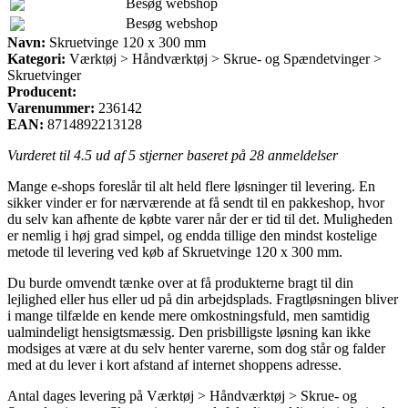
Besøg webshop
Besøg webshop
Navn:
Skruetvinge 120 x 300 mm
Kategori:
Værktøj > Håndværktøj > Skrue- og Spændetvinger >
Skruetvinger
Producent:
Varenummer:
236142
EAN:
8714892213128
Vurderet til
4.5
ud af 5 stjerner baseret på
28
anmeldelser
Mange e-shops foreslår til alt held flere løsninger til levering. En
sikker vinder er for nærværende at få sendt til en pakkeshop, hvor
du selv kan afhente de købte varer når der er tid til det. Muligheden
er nemlig i høj grad simpel, og endda tillige den mindst kostelige
metode til levering ved køb af Skruetvinge 120 x 300 mm.
Du burde omvendt tænke over at få produkterne bragt til din
lejlighed eller hus eller ud på din arbejdsplads. Fragtløsningen bliver
i mange tilfælde en kende mere omkostningsfuld, men samtidig
ualmindeligt hensigtsmæssig. Den prisbilligste løsning kan ikke
modsiges at være at du selv henter varerne, som dog står og falder
med at du lever i kort afstand af internet shoppens adresse.
Antal dages levering på Værktøj > Håndværktøj > Skrue- og