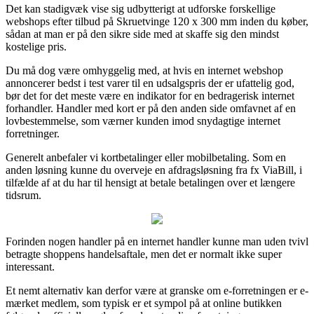
Det kan stadigvæk vise sig udbytterigt at udforske forskellige
webshops efter tilbud på Skruetvinge 120 x 300 mm inden du køber,
sådan at man er på den sikre side med at skaffe sig den mindst
kostelige pris.
Du må dog være omhyggelig med, at hvis en internet webshop
annoncerer bedst i test varer til en udsalgspris der er ufattelig god,
bør det for det meste være en indikator for en bedragerisk internet
forhandler. Handler med kort er på den anden side omfavnet af en
lovbestemmelse, som værner kunden imod snydagtige internet
forretninger.
Generelt anbefaler vi kortbetalinger eller mobilbetaling. Som en
anden løsning kunne du overveje en afdragsløsning fra fx ViaBill, i
tilfælde af at du har til hensigt at betale betalingen over et længere
tidsrum.
Forinden nogen handler på en internet handler kunne man uden tvivl
betragte shoppens handelsaftale, men det er normalt ikke super
interessant.
Et nemt alternativ kan derfor være at granske om e-forretningen er e-
mærket medlem, som typisk er et sympol på at online butikken