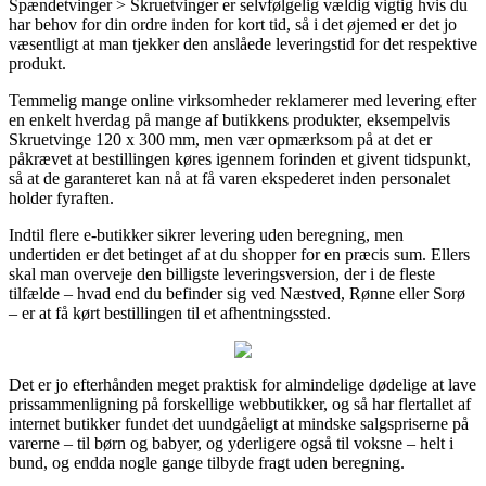
Spændetvinger > Skruetvinger er selvfølgelig vældig vigtig hvis du
har behov for din ordre inden for kort tid, så i det øjemed er det jo
væsentligt at man tjekker den anslåede leveringstid for det respektive
produkt.
Temmelig mange online virksomheder reklamerer med levering efter
en enkelt hverdag på mange af butikkens produkter, eksempelvis
Skruetvinge 120 x 300 mm, men vær opmærksom på at det er
påkrævet at bestillingen køres igennem forinden et givent tidspunkt,
så at de garanteret kan nå at få varen ekspederet inden personalet
holder fyraften.
Indtil flere e-butikker sikrer levering uden beregning, men
undertiden er det betinget af at du shopper for en præcis sum. Ellers
skal man overveje den billigste leveringsversion, der i de fleste
tilfælde – hvad end du befinder sig ved Næstved, Rønne eller Sorø
– er at få kørt bestillingen til et afhentningssted.
Det er jo efterhånden meget praktisk for almindelige dødelige at lave
prissammenligning på forskellige webbutikker, og så har flertallet af
internet butikker fundet det uundgåeligt at mindske salgspriserne på
varerne – til børn og babyer, og yderligere også til voksne – helt i
bund, og endda nogle gange tilbyde fragt uden beregning.