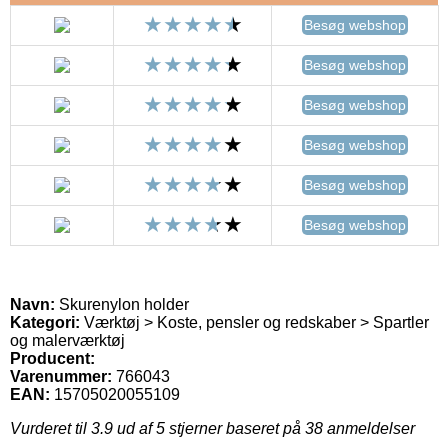
Besøg webshop
Besøg webshop
Besøg webshop
Besøg webshop
Besøg webshop
Besøg webshop
Navn:
Skurenylon holder
Kategori:
Værktøj > Koste, pensler og redskaber > Spartler
og malerværktøj
Producent:
Varenummer:
766043
EAN:
15705020055109
Vurderet til
3.9
ud af 5 stjerner baseret på
38
anmeldelser