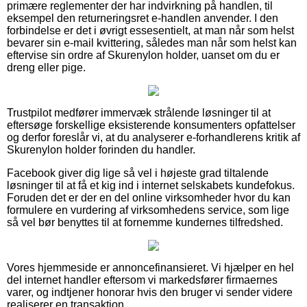
primære reglementer der har indvirkning på handlen, til
eksempel den returneringsret e-handlen anvender. I den
forbindelse er det i øvrigt essesentielt, at man når som helst
bevarer sin e-mail kvittering, således man når som helst kan
eftervise sin ordre af Skurenylon holder, uanset om du er
dreng eller pige.
Trustpilot medfører immervæk strålende løsninger til at
eftersøge forskellige eksisterende konsumenters opfattelser
og derfor foreslår vi, at du analyserer e-forhandlerens kritik af
Skurenylon holder forinden du handler.
Facebook giver dig lige så vel i højeste grad tiltalende
løsninger til at få et kig ind i internet selskabets kundefokus.
Foruden det er der en del online virksomheder hvor du kan
formulere en vurdering af virksomhedens service, som lige
så vel bør benyttes til at fornemme kundernes tilfredshed.
Vores hjemmeside er annoncefinansieret. Vi hjælper en hel
del internet handler eftersom vi markedsfører firmaernes
varer, og indtjener honorar hvis den bruger vi sender videre
realiserer en transaktion.