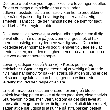
De fleste e-butikker yder i øjeblikket flere leveringsmodeller.
En der er meget almindelig er nu om stunder
udleveringssteder, så du nemt selv kan hente produkterne
lige når det passer dig. Leveringstypen er altså særligt
smertefri, samt tit tillige den mindst kostelige form for fragt
ved køb af Skurenylon holder.
Du kunne tillige overveje at vælge udbringning hjem til dig
privat eller til når du er på job. Denne er godt nok et hak
mere bekostelig, men ydermere vældig smart. Den mindst
kostelige leveringsmåde vil dog til enhver tid være selv at
hente pakken, men den mulighed beroer på at du har bopæl
lige ved e-forhandlerens bopæl.
Leveringstidspunktet på Værktøj > Koste, pensler og
redskaber > Spartler og malerværktøj er vældig afgørende
hvis man har behov for pakken straks, så af den grund er det
ret så meningsfuldt at man besigtiger den estimerede
leveringstid ved den respektive vare.
En del firmaer på nettet annoncerer levering på blot en
enkelt hverdag på en række af deres produkter, eksempelvis
Skurenylon holder, men vær vagtsom da det påkræver at
transaktionen gennemføres tidligere end et aftalt klokkeslæt,
sådan at de har udsigt til at kunne nå at få pakken betjent