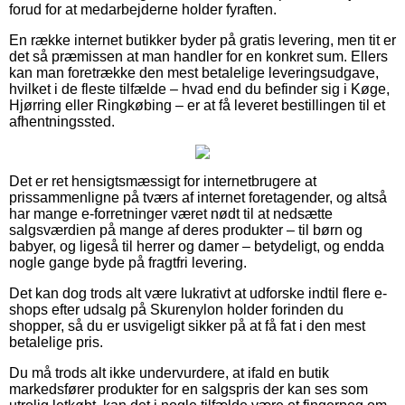
forud for at medarbejderne holder fyraften.
En række internet butikker byder på gratis levering, men tit er
det så præmissen at man handler for en konkret sum. Ellers
kan man foretrække den mest betalelige leveringsudgave,
hvilket i de fleste tilfælde – hvad end du befinder sig i Køge,
Hjørring eller Ringkøbing – er at få leveret bestillingen til et
afhentningssted.
Det er ret hensigtsmæssigt for internetbrugere at
prissammenligne på tværs af internet foretagender, og altså
har mange e-forretninger været nødt til at nedsætte
salgsværdien på mange af deres produkter – til børn og
babyer, og ligeså til herrer og damer – betydeligt, og endda
nogle gange byde på fragtfri levering.
Det kan dog trods alt være lukrativt at udforske indtil flere e-
shops efter udsalg på Skurenylon holder forinden du
shopper, så du er usvigeligt sikker på at få fat i den mest
betalelige pris.
Du må trods alt ikke undervurdere, at ifald en butik
markedsfører produkter for en salgspris der kan ses som