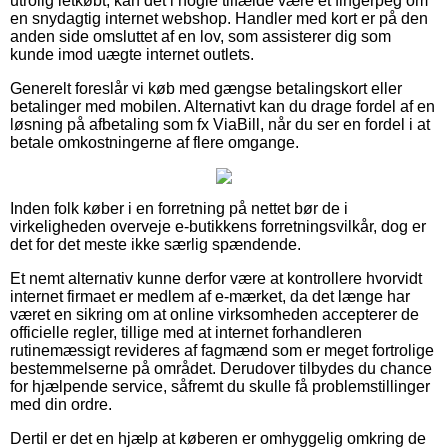
utrolig letkøbt, kan det i nogle tilfælde være et fingerpeg om
en snydagtig internet webshop. Handler med kort er på den
anden side omsluttet af en lov, som assisterer dig som
kunde imod uægte internet outlets.
Generelt foreslår vi køb med gængse betalingskort eller
betalinger med mobilen. Alternativt kan du drage fordel af en
løsning på afbetaling som fx ViaBill, når du ser en fordel i at
betale omkostningerne af flere omgange.
Inden folk køber i en forretning på nettet bør de i
virkeligheden overveje e-butikkens forretningsvilkår, dog er
det for det meste ikke særlig spændende.
Et nemt alternativ kunne derfor være at kontrollere hvorvidt
internet firmaet er medlem af e-mærket, da det længe har
været en sikring om at online virksomheden accepterer de
officielle regler, tillige med at internet forhandleren
rutinemæssigt revideres af fagmænd som er meget fortrolige
bestemmelserne på området. Derudover tilbydes du chance
for hjælpende service, såfremt du skulle få problemstillinger
med din ordre.
Dertil er det en hjælp at køberen er omhyggelig omkring de