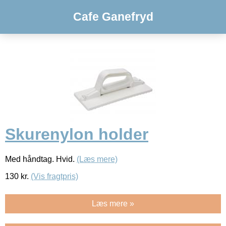
Cafe Ganefryd
Skurenylon holder
Med håndtag. Hvid.
(Læs mere)
130
kr.
(Vis fragtpris)
Læs mere »