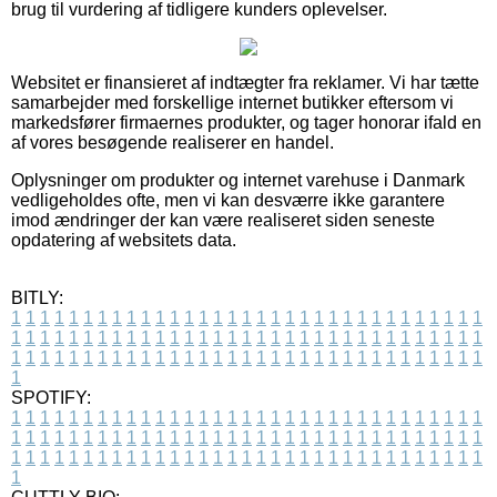
brug til vurdering af tidligere kunders oplevelser.
Websitet er finansieret af indtægter fra reklamer. Vi har tætte
samarbejder med forskellige internet butikker eftersom vi
markedsfører firmaernes produkter, og tager honorar ifald en
af vores besøgende realiserer en handel.
Oplysninger om produkter og internet varehuse i Danmark
vedligeholdes ofte, men vi kan desværre ikke garantere
imod ændringer der kan være realiseret siden seneste
opdatering af websitets data.
BITLY:
1
1
1
1
1
1
1
1
1
1
1
1
1
1
1
1
1
1
1
1
1
1
1
1
1
1
1
1
1
1
1
1
1
1
1
1
1
1
1
1
1
1
1
1
1
1
1
1
1
1
1
1
1
1
1
1
1
1
1
1
1
1
1
1
1
1
1
1
1
1
1
1
1
1
1
1
1
1
1
1
1
1
1
1
1
1
1
1
1
1
1
1
1
1
1
1
1
1
1
1
SPOTIFY:
1
1
1
1
1
1
1
1
1
1
1
1
1
1
1
1
1
1
1
1
1
1
1
1
1
1
1
1
1
1
1
1
1
1
1
1
1
1
1
1
1
1
1
1
1
1
1
1
1
1
1
1
1
1
1
1
1
1
1
1
1
1
1
1
1
1
1
1
1
1
1
1
1
1
1
1
1
1
1
1
1
1
1
1
1
1
1
1
1
1
1
1
1
1
1
1
1
1
1
1