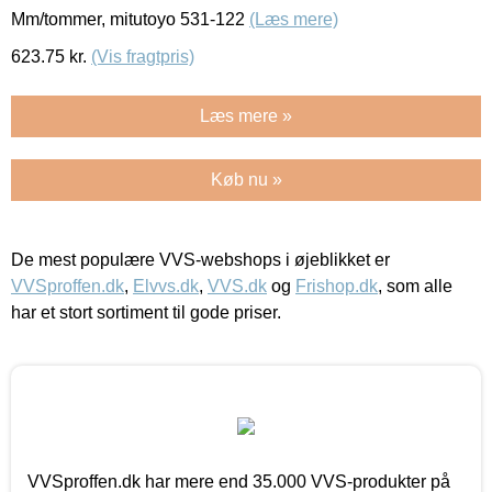
Mm/tommer, mitutoyo 531-122
(Læs mere)
623.75
kr.
(Vis fragtpris)
Læs mere »
Køb nu »
De mest populære VVS-webshops i øjeblikket er
VVSproffen.dk
,
Elvvs.dk
,
VVS.dk
og
Frishop.dk
, som alle
har et stort sortiment til gode priser.
VVSproffen.dk har mere end 35.000 VVS-produkter på