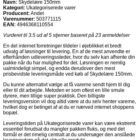
Navn:
Skydelære 150mm
Kategori:
Ukategoriserede varer
Producent:
Andet
Varenummer:
503771115
EAN:
4946368110554
Vurderet til
3.5
ud af 5 stjerner baseret på
23
anmeldelser
En del internet forretninger tildeler i øjeblikket et bredt
udvalg af løsninger til levering. En af de mest anvendte er
efterhånden udleveringssteder, hvor du selv kan afhente din
pakke når du har mulighed for det. Løsningen er nemlig
ualmindeligt simpel, og endda derudover den mest
prisbevidste leveringsmåde ved køb af Skydelære 150mm.
Du kunne alternativt vælge at få varerne sendt hjem til dig
eller til dit arbejde. Metoden er som oftest en lille smule
dyrere, men tillige super praktisk. Den billigste
leveringsversion vil dog altid være at du selv henter varerne,
hvilket dog er betinget af at du er nærved internet shoppens
bopæl.
Leveringstiden på Ukategoriserede varer kan være ekstremt
essentiel forudsat du mangler pakken fluks, og med det
formål er det rimelig centralt at du undersøger den anslåede