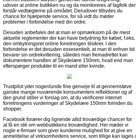
udover at online butikken nu og da monitoreres af fagfolk der
forstår vedtægterne på området. Derudover tilbydes du
chance for hjælpende service, for så vidt du møder
problemer i forbindelse med din ordre.
Desuden anbefales det at man er opmærksom på de mest
aktuelle reglementer der kan have betydning for købet, f.eks.
den ombytningsret online forretningen tilsikrer. I den
forbindelse er det desuden essesentielt, at man til enhver tid
bevarer sin ordrekvittering, således man fremadrettet kan
dokumentere handlen af Skydelære 150mm, hvad end man
efterspørger produkter til en mand eller kvinde.
Trustpilot yder nogenlunde fine genveje til at gennemstøve
ganske mange nuværende konsumenters reflektioner og af
den grund stiller vi forslag om, at du verificerer internet
forretningens vurderinger af Skydelære 150mm forinden du
shopper.
Facebook forærer dig lignende altid troværdige chancer for
at få en idé om webbutikkens troværdighed. Her møder vi
nogle e-firmaer som giver kunderne mulighed for at give en
anmeldelse af virksomhedens service, som tillige kan tages i