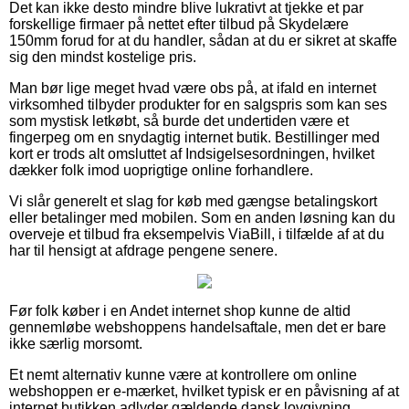
Det kan ikke desto mindre blive lukrativt at tjekke et par
forskellige firmaer på nettet efter tilbud på Skydelære
150mm forud for at du handler, sådan at du er sikret at skaffe
sig den mindst kostelige pris.
Man bør lige meget hvad være obs på, at ifald en internet
virksomhed tilbyder produkter for en salgspris som kan ses
som mystisk letkøbt, så burde det undertiden være et
fingerpeg om en snydagtig internet butik. Bestillinger med
kort er trods alt omsluttet af Indsigelsesordningen, hvilket
dækker folk imod uoprigtige online forhandlere.
Vi slår generelt et slag for køb med gængse betalingskort
eller betalinger med mobilen. Som en anden løsning kan du
overveje et tilbud fra eksempelvis ViaBill, i tilfælde af at du
har til hensigt at afdrage pengene senere.
Før folk køber i en Andet internet shop kunne de altid
gennemløbe webshoppens handelsaftale, men det er bare
ikke særlig morsomt.
Et nemt alternativ kunne være at kontrollere om online
webshoppen er e-mærket, hvilket typisk er en påvisning af at
internet butikken adlyder gældende dansk lovgivning,