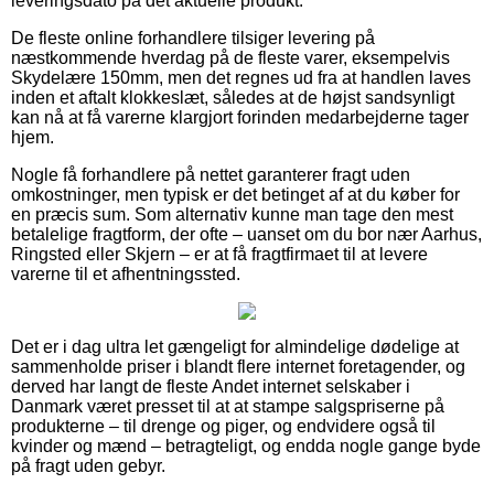
leveringsdato på det aktuelle produkt.
De fleste online forhandlere tilsiger levering på
næstkommende hverdag på de fleste varer, eksempelvis
Skydelære 150mm, men det regnes ud fra at handlen laves
inden et aftalt klokkeslæt, således at de højst sandsynligt
kan nå at få varerne klargjort forinden medarbejderne tager
hjem.
Nogle få forhandlere på nettet garanterer fragt uden
omkostninger, men typisk er det betinget af at du køber for
en præcis sum. Som alternativ kunne man tage den mest
betalelige fragtform, der ofte – uanset om du bor nær Aarhus,
Ringsted eller Skjern – er at få fragtfirmaet til at levere
varerne til et afhentningssted.
Det er i dag ultra let gængeligt for almindelige dødelige at
sammenholde priser i blandt flere internet foretagender, og
derved har langt de fleste Andet internet selskaber i
Danmark været presset til at at stampe salgspriserne på
produkterne – til drenge og piger, og endvidere også til
kvinder og mænd – betragteligt, og endda nogle gange byde
på fragt uden gebyr.