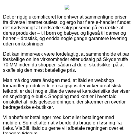
Det er rigtig ukompliceret for enhver at sammenligne priser
fra diverse internet outlets, og ergo har flere e-handler fundet
det nødvendigt at nedsætte salgspriserne på en række af
deres produkter – til børn og babyer, og ligeså til damer og
herrer – drastisk, og endda nogle gange garantere levering
uden omkostninger.
Det kan immervæk være fordelagtigt at sammenholde et par
forskellige online virksomheder efter udsalg på Skydemuffe
70 MM inden du shopper, sådan at du er skudsikker på at
skaffe sig den mest betalelige pris.
Man må dog være årvågen med, at ifald en webshop
forhandler produkter til en salgspris der virker urealistisk
letkøbt, er det i nogle tilfælde være et karakteristika der viser
en snydagtig e-butik. Shopping med kort er i hvert fald
omsluttet af Indsigelsesordningen, der skærmer en overfor
bedrageriske e-butikker.
Vi anbefaler betalinger med kort eller betalinger med
mobilen. Som et alternativ burde du bruge en løsning fra
f.eks. ViaBill, ifald du gerne vil afbetale regningen over et
længere tidsrum.