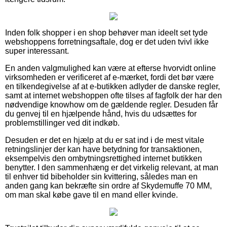
Inden folk shopper i en shop behøver man ideelt set tyde
webshoppens forretningsaftale, dog er det uden tvivl ikke
super interessant.
En anden valgmulighed kan være at efterse hvorvidt online
virksomheden er verificeret af e-mærket, fordi det bør være
en tilkendegivelse af at e-butikken adlyder de danske regler,
samt at internet webshoppen ofte tilses af fagfolk der har den
nødvendige knowhow om de gældende regler. Desuden får
du genvej til en hjælpende hånd, hvis du udsættes for
problemstillinger ved dit indkøb.
Desuden er det en hjælp at du er sat ind i de mest vitale
retningslinjer der kan have betydning for transaktionen,
eksempelvis den ombytningsrettighed internet butikken
benytter. I den sammenhæng er det virkelig relevant, at man
til enhver tid bibeholder sin kvittering, således man en
anden gang kan bekræfte sin ordre af Skydemuffe 70 MM,
om man skal købe gave til en mand eller kvinde.