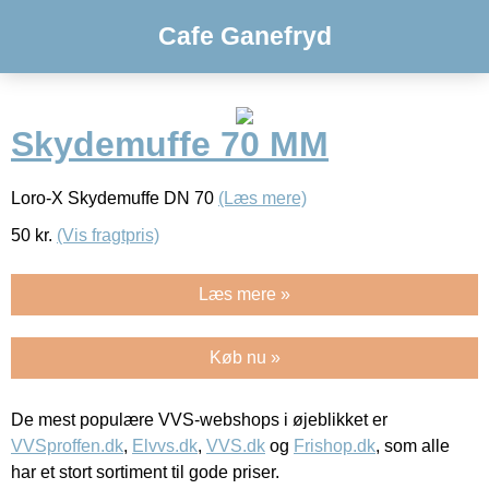
Cafe Ganefryd
Skydemuffe 70 MM
Loro-X Skydemuffe DN 70
(Læs mere)
50
kr.
(Vis fragtpris)
Læs mere »
Køb nu »
De mest populære VVS-webshops i øjeblikket er
VVSproffen.dk
,
Elvvs.dk
,
VVS.dk
og
Frishop.dk
, som alle
har et stort sortiment til gode priser.