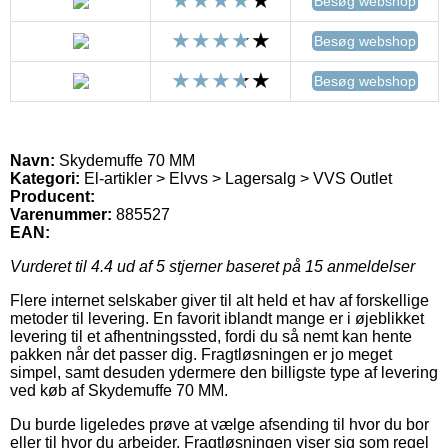
Besøg webshop
Besøg webshop
Besøg webshop
Navn:
Skydemuffe 70 MM
Kategori:
El-artikler > Elvvs > Lagersalg > VVS Outlet
Producent:
Varenummer:
885527
EAN:
Vurderet til
4.4
ud af 5 stjerner baseret på
15
anmeldelser
Flere internet selskaber giver til alt held et hav af forskellige
metoder til levering. En favorit iblandt mange er i øjeblikket
levering til et afhentningssted, fordi du så nemt kan hente
pakken når det passer dig. Fragtløsningen er jo meget
simpel, samt desuden ydermere den billigste type af levering
ved køb af Skydemuffe 70 MM.
Du burde ligeledes prøve at vælge afsending til hvor du bor
eller til hvor du arbejder. Fragtløsningen viser sig som regel