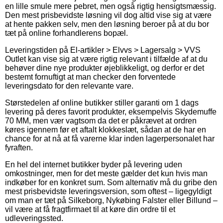
en lille smule mere pebret, men også rigtig hensigtsmæssig.
Den mest prisbevidste løsning vil dog altid vise sig at være
at hente pakken selv, men den løsning beroer på at du bor
tæt på online forhandlerens bopæl.
Leveringstiden på El-artikler > Elvvs > Lagersalg > VVS
Outlet kan vise sig at være rigtig relevant i tilfælde af at du
behøver dine nye produkter øjeblikkeligt, og derfor er det
bestemt fornuftigt at man checker den forventede
leveringsdato for den relevante vare.
Størstedelen af online butikker stiller garanti om 1 dags
levering på deres favorit produkter, eksempelvis Skydemuffe
70 MM, men vær vagtsom da det er påkrævet at ordren
køres igennem før et aftalt klokkeslæt, sådan at de har en
chance for at nå at få varerne klar inden lagerpersonalet har
fyraften.
En hel del internet butikker byder på levering uden
omkostninger, men for det meste gælder det kun hvis man
indkøber for en konkret sum. Som alternativ må du gribe den
mest prisbevidste leveringsversion, som oftest – ligegyldigt
om man er tæt på Silkeborg, Nykøbing Falster eller Billund –
vil være at få fragtfirmaet til at køre din ordre til et
udleveringssted.