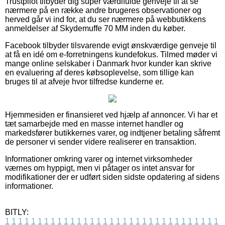
Trustpilot tilbyder dig super værdifulde genveje til at se
nærmere på en række andre brugeres observationer og
herved går vi ind for, at du ser nærmere på webbutikkens
anmeldelser af Skydemuffe 70 MM inden du køber.
Facebook tilbyder tilsvarende evigt ønskværdige genveje til
at få en idé om e-forretningens kundefokus. Tilmed møder vi
mange online selskaber i Danmark hvor kunder kan skrive
en evaluering af deres købsoplevelse, som tillige kan
bruges til at afveje hvor tilfredse kunderne er.
Hjemmesiden er finansieret ved hjælp af annoncer. Vi har et
tæt samarbejde med en masse internet handler og
markedsfører butikkernes varer, og indtjener betaling såfremt
de personer vi sender videre realiserer en transaktion.
Informationer omkring varer og internet virksomheder
værnes om hyppigt, men vi påtager os intet ansvar for
modifikationer der er udført siden sidste opdatering af sidens
informationer.
BITLY:
1
1
1
1
1
1
1
1
1
1
1
1
1
1
1
1
1
1
1
1
1
1
1
1
1
1
1
1
1
1
1
1
1