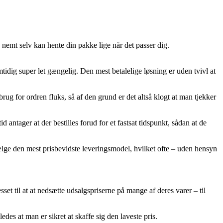
 nemt selv kan hente din pakke lige når det passer dig.
tidig super let gængelig. Den mest betalelige løsning er uden tvivl at
g for ordren fluks, så af den grund er det altså klogt at man tjekker
tager at der bestilles forud for et fastsat tidspunkt, sådan at de
ælge den mest prisbevidste leveringsmodel, hvilket ofte – uden hensyn
sset til at at nedsætte udsalgspriserne på mange af deres varer – til
es at man er sikret at skaffe sig den laveste pris.