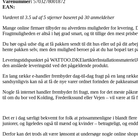
Varenummer:
5703278001872
EAN:
Vurderet til
3.5
ud af 5 stjerner baseret på
30
anmeldelser
Mange online firmaer tilbyder nu alverdens muligheder for levering. De
Fragtmuligheden er altså i høj grad smart, og tit tillige den mest pri
Du bør også udse dig at få pakken sendt til dit hus eller ud på dit ar
hente pakken selv, men den mulighed beroer på at du har bopæl tæt på
Leveringstidspunktet på WATTOO.DKElartiklerInstallationsmaterielJordi
den anslåede leveringstid ved det pågældende produkt.
En lang række e-handler frembyder dag-til-dag fragt på en lang række 
sandsynligvis kan nå at få de nye varer ordnet forinden de pakkeansat
Nogle få internet handler frembyder fri fragt, men for det meste påkr
til om du bor ved Kolding, Frederikssund eller Vejen – vil være at få f
Det er i dag særligt bekvemt for folk at prissammenligne i blandt flere 
juniorer, og ligeledes også til mænd og kvinder – betragteligt, og end
Derfor kan det trods alt være lønsomt at undersøge nogle online shops 