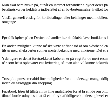
Man skal bare huske på, at når en internet forhandler tilbyder deres p
betalingskort er heldigvis indbefattet af en lovbestemmelse, hvilket fo
Vi slår generelt et slag for kortbetalinger eller betalinger med mobilen
omgange.
Før folk køber på en Desitek e-handler bør de faktisk læse butikkens 
En anden mulighed kunne måske være at finde ud af om e-forhandleren 
tilsyn med af eksperter som er meget bekendte med vilkårene. Det er en 
Yderligere er det at foretrække at køberen er på vagt for de mest esse
når som helst opbevarer ens kvittering, så man altid vil kunne bekræf
Trustpilot præsterer altid fine muligheder for at undersøge mange tidl
inden du færdiggør din shopping.
Facebook fører til tillige rigtig fine muligheder for at få en idé om o
tilmed burde udnyttes til at få et indtryk af tidligere kunders oplevelser