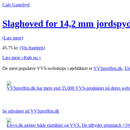
Cafe Ganefryd
Slaghoved for 14,2 mm jordspy
(Læs mere)
45.75
kr.
(Vis fragtpris)
Læs mere »
Køb nu »
De mest populære VVS-webshops i øjeblikket er
VVSproffen.dk
,
El
VVSproffen.dk har mere end 35.000 VVS-produkter på deres webshop
Se udvalget på VVSproffen.dk
Elvvs.dk sælger både elartikler og VVS. De tilbyder prismatch +5%,