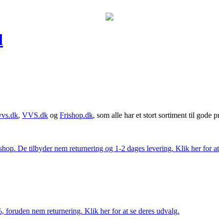
d
vvs.dk
,
VVS.dk
og
Frishop.dk
, som alle har et stort sortiment til gode pr
. De tilbyder nem returnering og 1-2 dages levering. Klik her for at 
 foruden nem returnering. Klik her for at se deres udvalg.