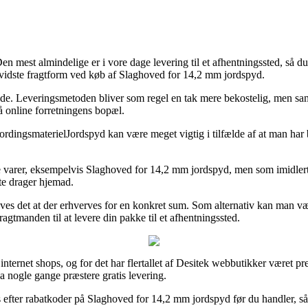
n mest almindelige er i vore dage levering til et afhentningssted, så du
sbevidste fragtform ved køb af Slaghoved for 14,2 mm jordspyd.
bejde. Leveringsmetoden bliver som regel en tak mere bekostelig, men sam
 online forretningens bopæl.
ngsmaterielJordspyd kan være meget vigtig i tilfælde af at man har bru
varer, eksempelvis Slaghoved for 14,2 mm jordspyd, men som imidlertid an
te drager hjemad.
æves det at der erhverves for en konkret sum. Som alternativ kan man v
ragtmanden til at levere din pakke til et afhentningssted.
internet shops, og for det har flertallet af Desitek webbutikker været pre
da nogle gange præstere gratis levering.
efter rabatkoder på Slaghoved for 14,2 mm jordspyd før du handler, såled