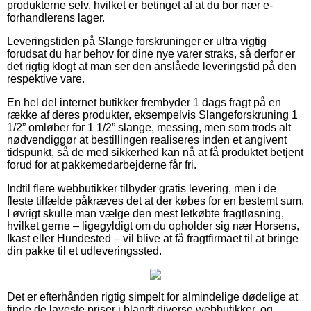
produkterne selv, hvilket er betinget af at du bor nær e-
forhandlerens lager.
Leveringstiden på Slange forskruninger er ultra vigtig
forudsat du har behov for dine nye varer straks, så derfor er
det rigtig klogt at man ser den anslåede leveringstid på den
respektive vare.
En hel del internet butikker frembyder 1 dags fragt på en
række af deres produkter, eksempelvis Slangeforskruning 1
1/2” omløber for 1 1/2” slange, messing, men som trods alt
nødvendiggør at bestillingen realiseres inden et angivent
tidspunkt, så de med sikkerhed kan nå at få produktet betjent
forud for at pakkemedarbejderne får fri.
Indtil flere webbutikker tilbyder gratis levering, men i de
fleste tilfælde påkræves det at der købes for en bestemt sum.
I øvrigt skulle man vælge den mest letkøbte fragtløsning,
hvilket gerne – ligegyldigt om du opholder sig nær Horsens,
Ikast eller Hundested – vil blive at få fragtfirmaet til at bringe
din pakke til et udleveringssted.
Det er efterhånden rigtig simpelt for almindelige dødelige at
finde de laveste priser i blandt diverse webbutikker, og