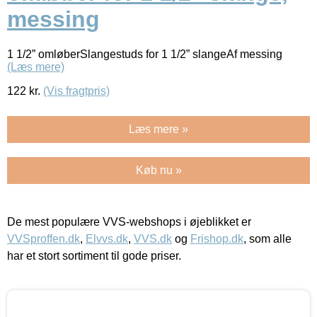
messing
1 1/2” omløberSlangestuds for 1 1/2” slangeAf messing
(Læs mere)
122
kr.
(Vis fragtpris)
Læs mere »
Køb nu »
De mest populære VVS-webshops i øjeblikket er
VVSproffen.dk
,
Elvvs.dk
,
VVS.dk
og
Frishop.dk
, som alle
har et stort sortiment til gode priser.