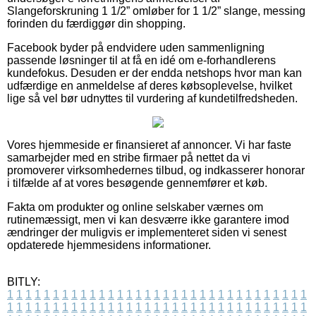
Slangeforskruning 1 1/2” omløber for 1 1/2” slange, messing
forinden du færdiggør din shopping.
Facebook byder på endvidere uden sammenligning
passende løsninger til at få en idé om e-forhandlerens
kundefokus. Desuden er der endda netshops hvor man kan
udfærdige en anmeldelse af deres købsoplevelse, hvilket
lige så vel bør udnyttes til vurdering af kundetilfredsheden.
Vores hjemmeside er finansieret af annoncer. Vi har faste
samarbejder med en stribe firmaer på nettet da vi
promoverer virksomhedernes tilbud, og indkasserer honorar
i tilfælde af at vores besøgende gennemfører et køb.
Fakta om produkter og online selskaber værnes om
rutinemæssigt, men vi kan desværre ikke garantere imod
ændringer der muligvis er implementeret siden vi senest
opdaterede hjemmesidens informationer.
BITLY:
1
1
1
1
1
1
1
1
1
1
1
1
1
1
1
1
1
1
1
1
1
1
1
1
1
1
1
1
1
1
1
1
1
1
1
1
1
1
1
1
1
1
1
1
1
1
1
1
1
1
1
1
1
1
1
1
1
1
1
1
1
1
1
1
1
1