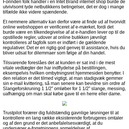
Forinden folk handler i en Intet Brand internet shop burde de
utvivlsomt tyde netbutikkens betingelser, det er dog i mange
tilfælde ikke videre spændende.
Et nemmere alternativ kan derfor være at finde ud af hvorvidt
online webshoppen er verificeret af e-mærket, fordi det
burde være en tilkendegivelse af at e-handlen lever op til de
opstillede regler, udover at online butikken jævnligt
kontrolleres af fagfolk som er indført i de gældende
regulativer. Det er en rigtig god genvej til assistance, hvis du
bliver udsat for dilemmaer som følge af din handel.
Tilsvarende foreslåes det at kunden er sat ind i de mest
vitale vedtægter der har indflydelse på bestillingen,
eksempelvis hvilken ombytningsret hjemmesiden benytter. I
den relation er det tilmed vigtigt, at man stadigvæk gemmer
sin e-mail kvittering, så man senere kan bevidne sin ordre af
Slangeforskruning 1 1/2” omløber for 1 1/2” slange, messing,
uafhængig om man skal købe gave til en herre eller dame.
Trustpilot forærer dig fuldstændig gavnlige løsninger til at
kontrollere en lang række eksisterende forbrugeres omtaler
og af den grund er det anbefalelsesværdigt, at du
undersøger e-forretningens anmeldelser af