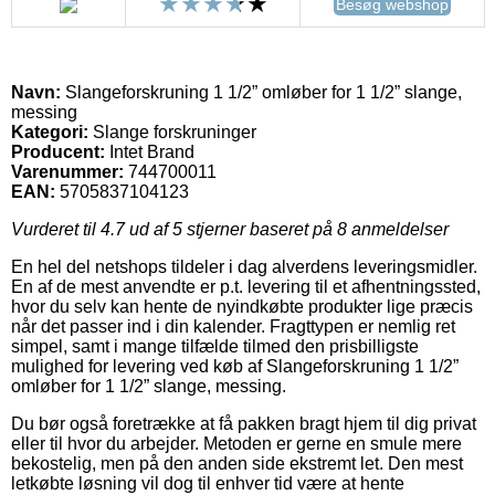
Besøg webshop
Navn:
Slangeforskruning 1 1/2” omløber for 1 1/2” slange,
messing
Kategori:
Slange forskruninger
Producent:
Intet Brand
Varenummer:
744700011
EAN:
5705837104123
Vurderet til
4.7
ud af 5 stjerner baseret på
8
anmeldelser
En hel del netshops tildeler i dag alverdens leveringsmidler.
En af de mest anvendte er p.t. levering til et afhentningssted,
hvor du selv kan hente de nyindkøbte produkter lige præcis
når det passer ind i din kalender. Fragttypen er nemlig ret
simpel, samt i mange tilfælde tilmed den prisbilligste
mulighed for levering ved køb af Slangeforskruning 1 1/2”
omløber for 1 1/2” slange, messing.
Du bør også foretrække at få pakken bragt hjem til dig privat
eller til hvor du arbejder. Metoden er gerne en smule mere
bekostelig, men på den anden side ekstremt let. Den mest
letkøbte løsning vil dog til enhver tid være at hente