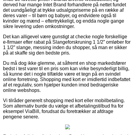
derved har mange Intet Brand forhandlere på nettet fundet
det uundgåeligt at trykke udsalgspriserne på en række af
deres varer – til børn og babyer, og endvidere også til
kvinder og mænd – eftertrykkeligt, og endda nogle gange
sikre levering uden omkostninger.
Det kan alligevel være gunstigt at checke nogle forskellige
e-firmaer efter rabat på Slangeforskruning 1 1/2” omløber for
1 1/2” slange, messing inden du shopper, så man er sikker
på at skaffe sig den bedste pris.
Du må dog ikke glemme, at såfremt en shop markedsfører
bedst i test varer til en pris som kan virke besynderligt billig,
så kunne det i nogle tilfælde være et tegn på en svindel
online forretning. Shopping med kort er imidlertid indbefattet
af et regulativ, som hjælper kunden imod bedrageriske
online webshops.
Vi tilråder generelt shopping med kort eller mobilbetaling.
Som alternativ burde du vælge et afbetalingstilbud fra for
eksempel ViaBill, forudsat du foretrækker at afdrage
pengene senere.