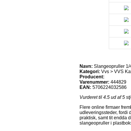
Navn:
Slangeopruller 1/
Kategori:
Vvs > VVS Ka
Producent:
Varenummer:
444829
EAN:
5706224032586
Vurderet til
4.5
ud af 5 st
Flere online firmaer fre
udleveringssteder, fordi d
praktisk, samt tit endda
slangeopruller i plastbo