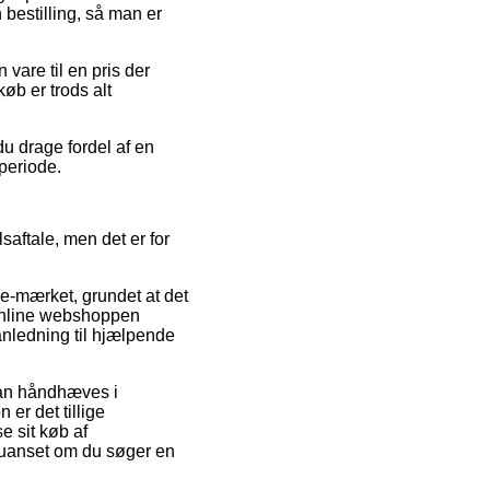
bestilling, så man er
vare til en pris der
køb er trods alt
du drage fordel af en
 periode.
aftale, men det er for
 e-mærket, grundet at det
t online webshoppen
anledning til hjælpende
 kan håndhæves i
 er det tillige
se sit køb af
 uanset om du søger en