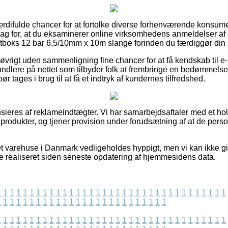
t værdifulde chancer for at fortolke diverse forhenværende konsu
t slag for, at du eksaminerer online virksomhedens anmeldelser a
astboks 12 bar 6,5/10mm x 10m slange forinden du færdiggør din
 øvrigt uden sammenligning fine chancer for at få kendskab til e
andlere på nettet som tilbyder folk at frembringe en bedømmels
 tages i brug til at få et indtryk af kundernes tilfredshed.
eres af reklameindtægter. Vi har samarbejdsaftaler med et hold
 produkter, og tjener provision under forudsætning af at de pers
et varehuse i Danmark vedligeholdes hyppigt, men vi kan ikke g
e realiseret siden seneste opdatering af hjemmesidens data.
1
1
1
1
1
1
1
1
1
1
1
1
1
1
1
1
1
1
1
1
1
1
1
1
1
1
1
1
1
1
1
1
1
1
1
1
1
1
1
1
1
1
1
1
1
1
1
1
1
1
1
1
1
1
1
1
1
1
1
1
1
1
1
1
1
1
1
1
1
1
1
1
1
1
1
1
1
1
1
1
1
1
1
1
1
1
1
1
1
1
1
1
1
1
1
1