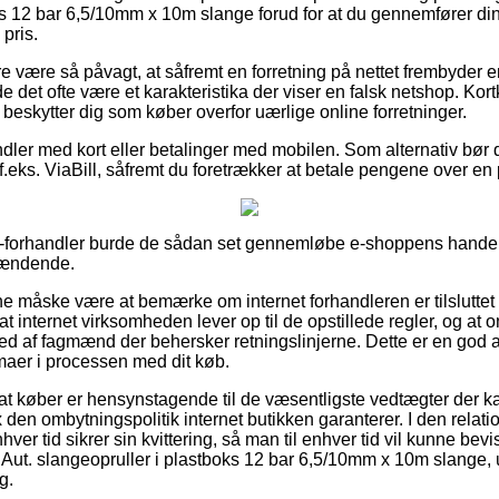
ks 12 bar 6,5/10mm x 10m slange forud for at du gennemfører din 
 pris.
være så påvagt, at såfremt en forretning på nettet frembyder en 
rde det ofte være et karakteristika der viser en falsk netshop. Kort
m beskytter dig som køber overfor uærlige online forretninger.
dler med kort eller betalinger med mobilen. Som alternativ bør 
 f.eks. ViaBill, såfremt du foretrækker at betale pengene over en
e-forhandler burde de sådan set gennemløbe e-shoppens handels
pændende.
nne måske være at bemærke om internet forhandleren er tilsluttet
t internet virksomheden lever op til de opstillede regler, og a
med af fagmænd der behersker retningslinjerne. Dette er en god 
mmaer i processen med dit køb.
gt at køber er hensynstagende til de væsentligste vedtægter der
den ombytningspolitik internet butikken garanterer. I den relation
hver tid sikrer sin kvittering, så man til enhver tid vil kunne bevi
Aut. slangeopruller i plastboks 12 bar 6,5/10mm x 10m slange,
g.