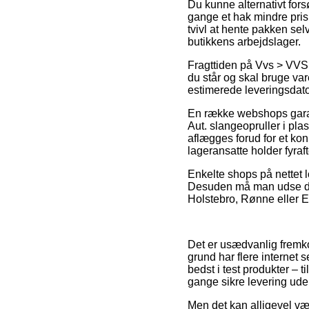
Du kunne alternativt fors
gange et hak mindre pris
tvivl at hente pakken sel
butikkens arbejdslager.
Fragttiden på Vvs > VVS
du står og skal bruge var
estimerede leveringsdato
En række webshops garan
Aut. slangeopruller i pl
aflægges forud for et konk
lageransatte holder fyraf
Enkelte shops på nettet l
Desuden må man udse dig 
Holstebro, Rønne eller Ebe
Det er usædvanlig fremkom
grund har flere internet
bedst i test produkter –
gange sikre levering ud
Men det kan alligevel væ