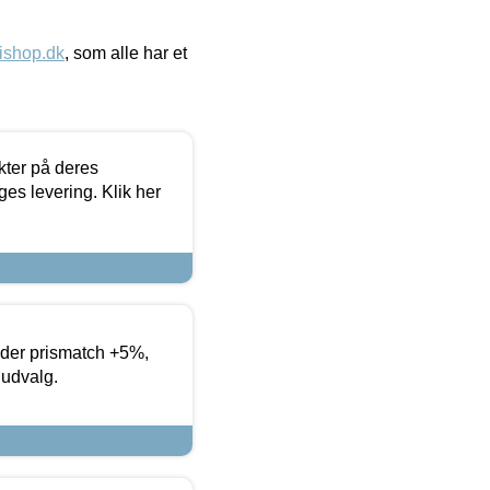
ishop.dk
, som alle har et
ter på deres
es levering. Klik her
yder prismatch +5%,
 udvalg.