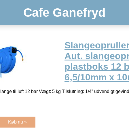
Cafe Ganefryd
Slangeoprulle
Aut. slangeopru
plastboks 12 b
6,5/10mm x 10
ge til luft 12 bar Vægt: 5 kg Tilslutning: 1/4” udvendigt gevin
Køb nu »