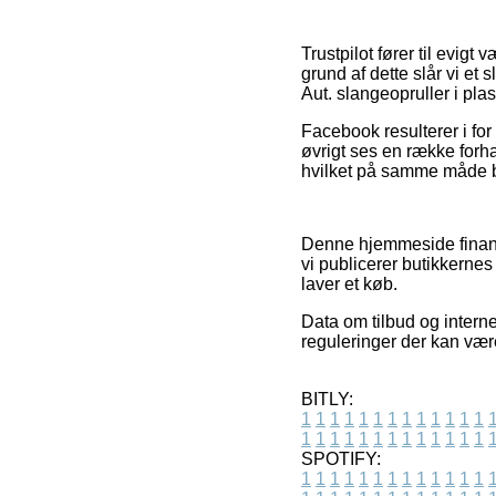
Trustpilot fører til evig
grund af dette slår vi e
Aut. slangeopruller i pl
Facebook resulterer i for
øvrigt ses en række forh
hvilket på samme måde bør
Denne hjemmeside finansi
vi publicerer butikkernes
laver et køb.
Data om tilbud og intern
reguleringer der kan vær
BITLY:
1
1
1
1
1
1
1
1
1
1
1
1
1
1
1
1
1
1
1
1
1
1
1
1
1
1
SPOTIFY:
1
1
1
1
1
1
1
1
1
1
1
1
1