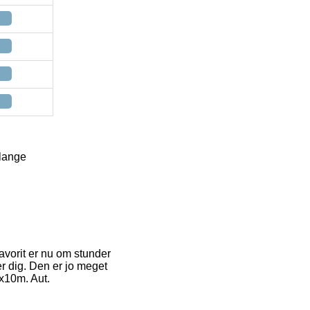
slange
avorit er nu om stunder
ser dig. Den er jo meget
4x10m. Aut.