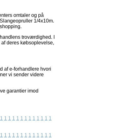
menters omtaler og på
f Slangeopruller 1/4x10m.
 shopping.
-handlens troværdighed. I
e af deres købsoplevelse,
 af e-forhandlere hvori
oner vi sender videre
ive garantier imod
1
1
1
1
1
1
1
1
1
1
1
1
1
1
1
1
1
1
1
1
1
1
1
1
1
1