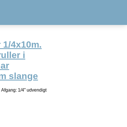
r 1/4x10m.
ller i
ar
m slange
d Afgang: 1/4” udvendigt