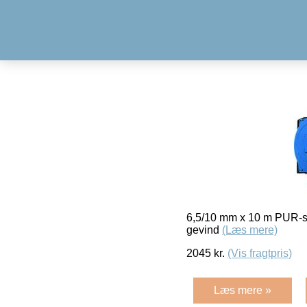
6,5/10 mm x 10 m PUR-slan
gevind
(Læs mere)
2045
kr.
(Vis fragtpris)
Læs mere »