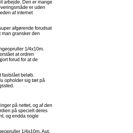
 dit arbejde. Den er mange
leveringsmåde er uden
eden af internet
super afgørende forudsat
 at man gransker den
ngeopruller 1/4x10m.
orstået at ordren
ort forud for at de
 fastslået beløb.
u opholder sig tæt på
ngssted.
inger på nettet, og af den
rdien på specielt deres
ant, og endda nogle
geopruller 1/4x10m. Aut.