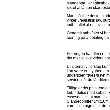
slangeopruller i plastbo
sikret at få den skarpeste
Man må ikke desto mindre 
virker urealistisk lav, bu
indbefattet af en lov, so
Generelt anbefaler vi han
løsning på afbetaling fra
Før nogen handler i en 
det meste ikke videre s
Et alternativt forslag ku
kan være en tryghed om a
undertiden føres tilsyn 
service, når du får dile
Tillige er det prisværdi
forbindelse med købet, fx 
essesentielt, at man til en
Slangeopruller 1/4x10m. 
vare til en pige eller dren