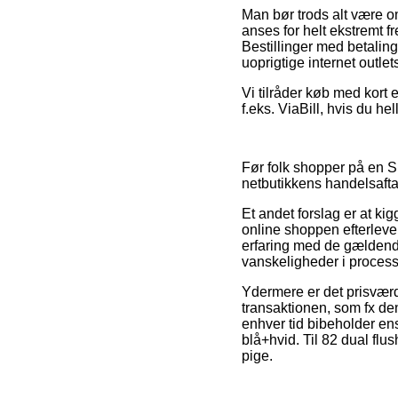
Man bør trods alt være om
anses for helt ekstremt 
Bestillinger med betaling
uoprigtige internet outlet
Vi tilråder køb med kort 
f.eks. ViaBill, hvis du he
Før folk shopper på en Sl
netbutikkens handelsaftal
Et andet forslag er at ki
online shoppen efterleve
erfaring med de gældende
vanskeligheder i proces
Ydermere er det prisværd
transaktionen, som fx den
enhver tid bibeholder e
blå+hvid. Til 82 dual fl
pige.