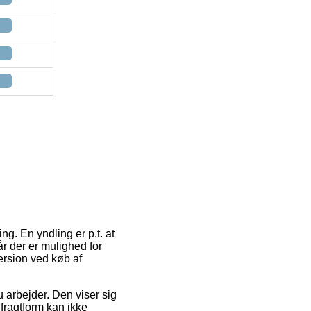
ng. En yndling er p.t. at
år der er mulighed for
ersion ved køb af
 du arbejder. Den viser sig
fragtform kan ikke