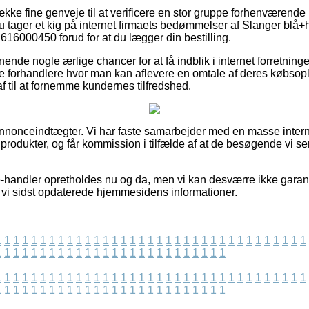
række fine genveje til at verificere en stor gruppe forhenværend
 du tager et kig på internet firmaets bedømmelser af Slanger blå+h
6000450 forud for at du lægger din bestilling.
nende nogle ærlige chancer for at få indblik i internet forretning
ine forhandlere hvor man kan aflevere en omtale af deres købs
f til at fornemme kundernes tilfredshed.
annonceindtægter. Vi har faste samarbejder med en masse interne
 produkter, og får kommission i tilfælde af at de besøgende vi se
e-handler opretholdes nu og da, men vi kan desværre ikke gara
n vi sidst opdaterede hjemmesidens informationer.
1
1
1
1
1
1
1
1
1
1
1
1
1
1
1
1
1
1
1
1
1
1
1
1
1
1
1
1
1
1
1
1
1
1
1
1
1
1
1
1
1
1
1
1
1
1
1
1
1
1
1
1
1
1
1
1
1
1
1
1
1
1
1
1
1
1
1
1
1
1
1
1
1
1
1
1
1
1
1
1
1
1
1
1
1
1
1
1
1
1
1
1
1
1
1
1
1
1
1
1
1
1
1
1
1
1
1
1
1
1
1
1
1
1
1
1
1
1
1
1
1
1