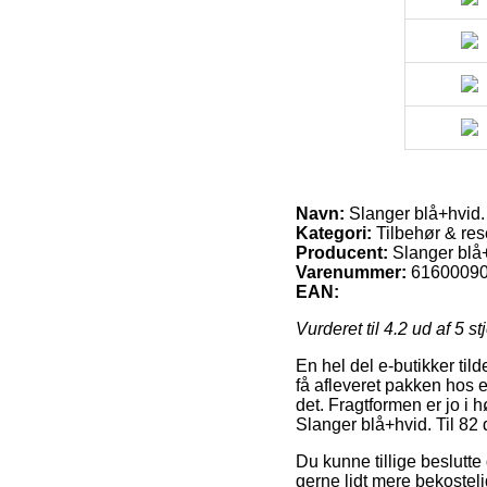
Navn:
Slanger blå+hvid.
Kategori:
Tilbehør & res
Producent:
Slanger blå+
Varenummer:
6160009
EAN:
Vurderet til
4.2
ud af 5 st
En hel del e-butikker tild
få afleveret pakken hos e
det. Fragtformen er jo i 
Slanger blå+hvid. Til 8
Du kunne tillige beslutte d
gerne lidt mere bekosteli