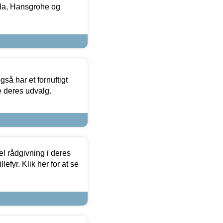
la, Hansgrohe og
så har et fornuftigt
se deres udvalg.
el rådgivning i deres
efyr. Klik her for at se