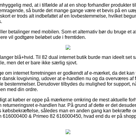
hyggelig med, at i tilfælde af at en shop forhandler produkter ti
fremragende, så burde det mange gange være et bevis på en uæg
skort er trods alt indbefattet af en lovbestemmelse, hvilket begu
s.
eller betalinger med mobilen. Som et alternativ bør du bruge et 
llere vil godtgøre beløbet ude i fremtiden.
anger blå+hvid. Til 82 dual internet butik burde man ideelt set sæ
e, men det er bare ikke særlig sjovt.
gge om internet forretningen er godkendt af e-mærket, da det kan
r dansk lovgivning, udover at e-handlen nu og da overværes af 
 bestemmelser. Derudover tilbydes du mulighed for support, nå
sen med din ordre.
igt at køber er oppe på mærkerne omkring de mest aktuelle forh
 returneringsret e-handlen har. På grund af dette er det desuden 
ns købsbekræftelse, således man en anden gang kan bekræfte or
ush 616000400 & Primeo 82 616000450, hvad end du er på shoppin