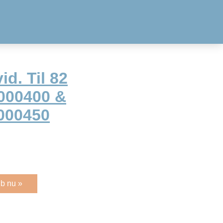
id. Til 82
6000400 &
000450
b nu »