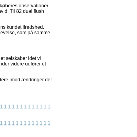
e køberes observationer
vid. Til 82 dual flush
ens kundetilfredshed.
oplevelse, som på samme
t selskaber idet vi
nder videre udfører et
ntere imod ændringer der
1
1
1
1
1
1
1
1
1
1
1
1
1
1
1
1
1
1
1
1
1
1
1
1
1
1