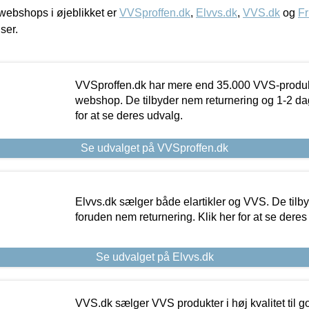
ebshops i øjeblikket er
VVSproffen.dk
,
Elvvs.dk
,
VVS.dk
og
Fr
iser.
VVSproffen.dk har mere end 35.000 VVS-produk
webshop. De tilbyder nem returnering og 1-2 dag
for at se deres udvalg.
Se udvalget på VVSproffen.dk
Elvvs.dk sælger både elartikler og VVS. De tilb
foruden nem returnering. Klik her for at se deres
Se udvalget på Elvvs.dk
VVS.dk sælger VVS produkter i høj kvalitet til go