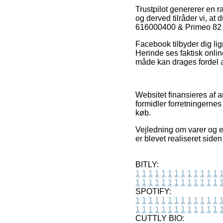
Trustpilot genererer en 
og derved tilråder vi, at
616000400 & Primeo 82 61
Facebook tilbyder dig lig
Herinde ses faktisk onl
måde kan drages fordel a
Websitet finansieres af 
formidler forretningernes
køb.
Vejledning om varer og 
er blevet realiseret side
BITLY:
1
1
1
1
1
1
1
1
1
1
1
1
1
1
1
1
1
1
1
1
1
1
1
1
1
1
SPOTIFY:
1
1
1
1
1
1
1
1
1
1
1
1
1
1
1
1
1
1
1
1
1
1
1
1
1
1
CUTTLY BIO: