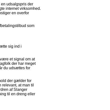
l en udsalgspris der
te internet virksomhed.
nstiger en overfor
afbetalingstilbud som
tte sig ind i
 være et signal om at
fagfolk der har meget
r du udsættes for
old der gælder for
relevant, at man til
dren af Slanger
g til en dreng eller