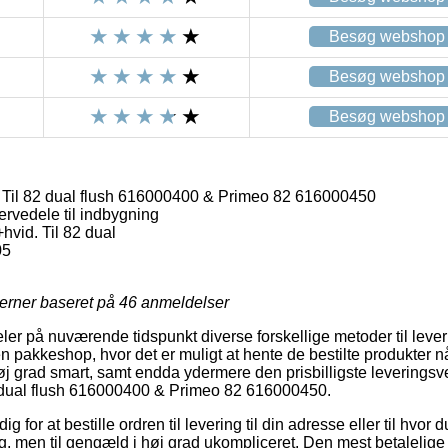
Besøg webshop
Besøg webshop
Besøg webshop
 Til 82 dual flush 616000400 & Primeo 82 616000450
ervedele til indbygning
hvid. Til 82 dual
05
jerner baseret på
46
anmeldelser
eler på nuværende tidspunkt diverse forskellige metoder til leveri
n pakkeshop, hvor det er muligt at hente de bestilte produkter n
høj grad smart, samt endda ydermere den prisbilligste leveringsv
2 dual flush 616000400 & Primeo 82 616000450.
ig for at bestille ordren til levering til din adresse eller til hvor
g, men til gengæld i høj grad ukompliceret. Den mest betalelige 