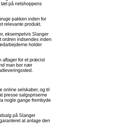
g tæt på netshoppens
 bruge pakken inden for
et relevante produkt.
r, eksempelvis Slanger
t ordren indsendes inden
rmedarbejderne holder
aftager for et præcist
 end man bor nær
 udleveringssted.
 online selskaber, og til
 at presse salgspriserne
ndda nogle gange frembyde
r udsalg på Slanger
garanteret at antage den