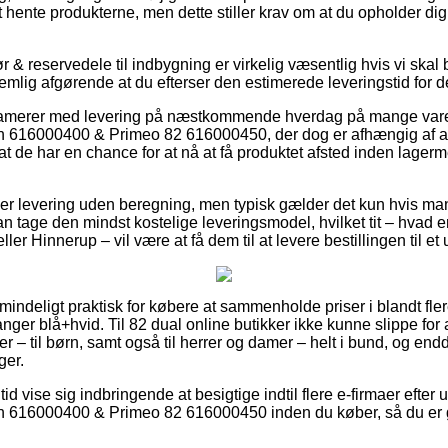
 hente produkterne, men dette stiller krav om at du opholder di
 & reservedele til indbygning er virkelig væsentlig hvis vi skal
t nemlig afgørende at du efterser den estimerede leveringstid for d
klamerer med levering på næstkommende hverdag på mange vare
lush 616000400 & Primeo 82 616000450, der dog er afhængig af a
å at de har en chance for at nå at få produktet afsted inden lage
er levering uden beregning, men typisk gælder det kun hvis man 
 tage den mindst kostelige leveringsmodel, hvilket tit – hvad
er Hinnerup – vil være at få dem til at levere bestillingen til et
mindeligt praktisk for købere at sammenholde priser i blandt flere
langer blå+hvid. Til 82 dual online butikker ikke kunne slippe for
er – til børn, samt også til herrer og damer – helt i bund, og e
ger.
 tid vise sig indbringende at besigtige indtil flere e-firmaer efte
ush 616000400 & Primeo 82 616000450 inden du køber, så du er 