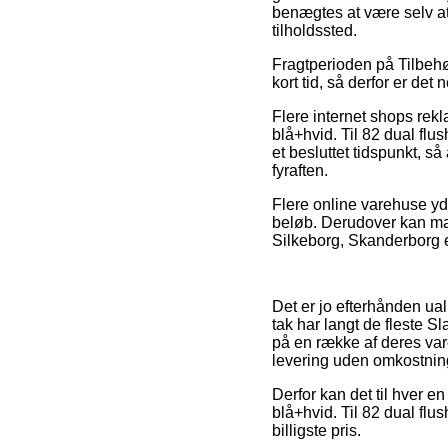
benægtes at være selv at
tilholdssted.
Fragtperioden på Tilbehør
kort tid, så derfor er de
Flere internet shops re
blå+hvid. Til 82 dual f
et besluttet tidspunkt, s
fyraften.
Flere online varehuse yd
beløb. Derudover kan man
Silkeborg, Skanderborg ell
Det er jo efterhånden ual
tak har langt de fleste S
på en række af deres var
levering uden omkostnin
Derfor kan det til hver en
blå+hvid. Til 82 dual fl
billigste pris.