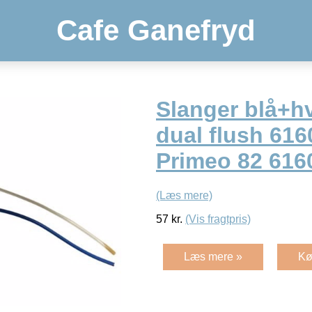
Cafe Ganefryd
Slanger blå+hv
dual flush 61
Primeo 82 616
(Læs mere)
57
kr.
(Vis fragtpris)
Læs mere »
Kø