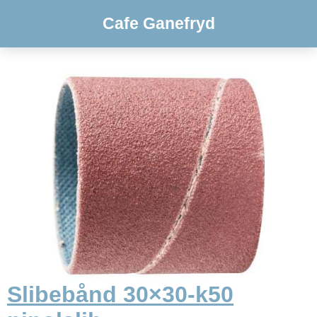
Cafe Ganefryd
Slibebånd 30×30-k50