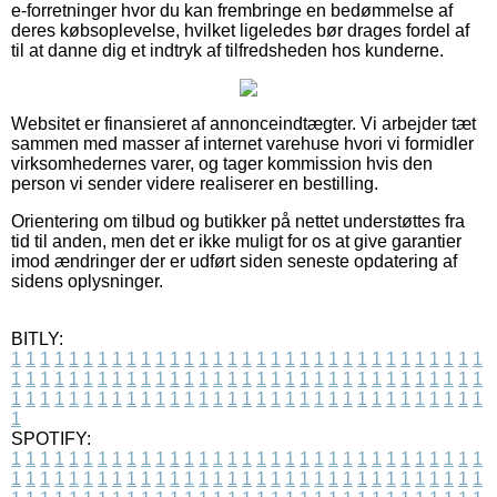
e-forretninger hvor du kan frembringe en bedømmelse af
deres købsoplevelse, hvilket ligeledes bør drages fordel af
til at danne dig et indtryk af tilfredsheden hos kunderne.
Websitet er finansieret af annonceindtægter. Vi arbejder tæt
sammen med masser af internet varehuse hvori vi formidler
virksomhedernes varer, og tager kommission hvis den
person vi sender videre realiserer en bestilling.
Orientering om tilbud og butikker på nettet understøttes fra
tid til anden, men det er ikke muligt for os at give garantier
imod ændringer der er udført siden seneste opdatering af
sidens oplysninger.
BITLY:
1
1
1
1
1
1
1
1
1
1
1
1
1
1
1
1
1
1
1
1
1
1
1
1
1
1
1
1
1
1
1
1
1
1
1
1
1
1
1
1
1
1
1
1
1
1
1
1
1
1
1
1
1
1
1
1
1
1
1
1
1
1
1
1
1
1
1
1
1
1
1
1
1
1
1
1
1
1
1
1
1
1
1
1
1
1
1
1
1
1
1
1
1
1
1
1
1
1
1
1
SPOTIFY:
1
1
1
1
1
1
1
1
1
1
1
1
1
1
1
1
1
1
1
1
1
1
1
1
1
1
1
1
1
1
1
1
1
1
1
1
1
1
1
1
1
1
1
1
1
1
1
1
1
1
1
1
1
1
1
1
1
1
1
1
1
1
1
1
1
1