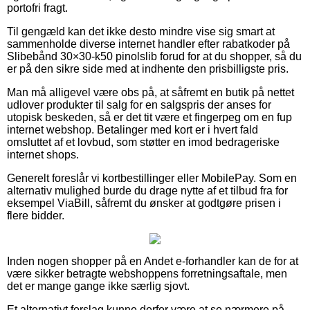
portofri fragt.
Til gengæld kan det ikke desto mindre vise sig smart at
sammenholde diverse internet handler efter rabatkoder på
Slibebånd 30×30-k50 pinolslib forud for at du shopper, så du
er på den sikre side med at indhente den prisbilligste pris.
Man må alligevel være obs på, at såfremt en butik på nettet
udlover produkter til salg for en salgspris der anses for
utopisk beskeden, så er det tit være et fingerpeg om en fup
internet webshop. Betalinger med kort er i hvert fald
omsluttet af et lovbud, som støtter en imod bedrageriske
internet shops.
Generelt foreslår vi kortbestillinger eller MobilePay. Som en
alternativ mulighed burde du drage nytte af et tilbud fra for
eksempel ViaBill, såfremt du ønsker at godtgøre prisen i
flere bidder.
Inden nogen shopper på en Andet e-forhandler kan de for at
være sikker betragte webshoppens forretningsaftale, men
det er mange gange ikke særlig sjovt.
Et alternativt forslag kunne derfor være at se nærmere på