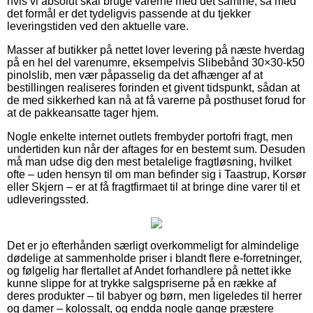
hvis vi absolut skal bruge varerne med det samme, så med
det formål er det tydeligvis passende at du tjekker
leveringstiden ved den aktuelle vare.
Masser af butikker på nettet lover levering på næste hverdag
på en hel del varenumre, eksempelvis Slibebånd 30×30-k50
pinolslib, men vær påpasselig da det afhænger af at
bestillingen realiseres forinden et givent tidspunkt, sådan at
de med sikkerhed kan nå at få varerne på posthuset forud for
at de pakkeansatte tager hjem.
Nogle enkelte internet outlets frembyder portofri fragt, men
undertiden kun når der aftages for en bestemt sum. Desuden
må man udse dig den mest betalelige fragtløsning, hvilket
ofte – uden hensyn til om man befinder sig i Taastrup, Korsør
eller Skjern – er at få fragtfirmaet til at bringe dine varer til et
udleveringssted.
Det er jo efterhånden særligt overkommeligt for almindelige
dødelige at sammenholde priser i blandt flere e-forretninger,
og følgelig har flertallet af Andet forhandlere på nettet ikke
kunne slippe for at trykke salgspriserne på en række af
deres produkter – til babyer og børn, men ligeledes til herrer
og damer – kolossalt, og endda nogle gange præstere