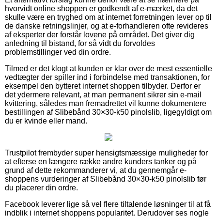
hvorvidt online shoppen er godkendt af e-mærket, da det
skulle være en tryghed om at internet forretningen lever op til
de danske retningslinjer, og at e-forhandleren ofte revideres
af eksperter der forstår lovene på området. Det giver dig
anledning til bistand, for så vidt du forvoldes
problemstillinger ved din ordre.
Tilmed er det klogt at kunden er klar over de mest essentielle
vedtægter der spiller ind i forbindelse med transaktionen, for
eksempel den bytteret internet shoppen tilbyder. Derfor er
det ydermere relevant, at man permanent sikrer sin e-mail
kvittering, således man fremadrettet vil kunne dokumentere
bestillingen af Slibebånd 30×30-k50 pinolslib, ligegyldigt om
du er kvinde eller mand.
Trustpilot frembyder super hensigtsmæssige muligheder for
at efterse en længere række andre kunders tanker og på
grund af dette rekommanderer vi, at du gennemgår e-
shoppens vurderinger af Slibebånd 30×30-k50 pinolslib før
du placerer din ordre.
Facebook leverer lige så vel flere tiltalende løsninger til at få
indblik i internet shoppens popularitet. Derudover ses nogle