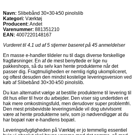
Navn:
Slibebånd 30×30-k50 pinolslib
Kategori:
Værktøj
Producent:
Andet
Varenummer:
881351210
EAN:
4007220148167
Vurderet til
4.1
ud af 5 stjerner baseret på
45
anmeldelser
En masse e-handler tildeler nu til dags diverse forskellige
fragtløsninger. En af de mest benyttede er lige nu
pakkeshops, så du selv kan hente produkterne når det
passer dig. Fragtmuligheden er nemlig rigtig ukompliceret,
og oftest desuden den mindst kostelige leveringsversion ved
køb af Slibebånd 30×30-k50 pinolslib.
Du kan alternativt vælge at bestille produkterne til levering til
dit hus eller til hvor du arbejder. Den viser sig undertiden et
hak mere omkostningsfuld, men derudover super problemfri.
Den mest prisbevidste leveringsmåde vil dog utvivlsomt
være at hente produkterne selv, som jo nødvendiggør at du
har bopæl nær e-handlens bopæl.
Leveringsdygtigheden på Værktøj er jo temmelig essentiel