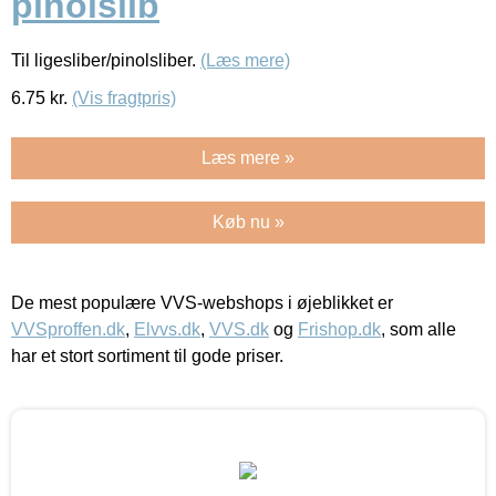
pinolslib
Til ligesliber/pinolsliber.
(Læs mere)
6.75
kr.
(Vis fragtpris)
Læs mere »
Køb nu »
De mest populære VVS-webshops i øjeblikket er
VVSproffen.dk
,
Elvvs.dk
,
VVS.dk
og
Frishop.dk
, som alle
har et stort sortiment til gode priser.