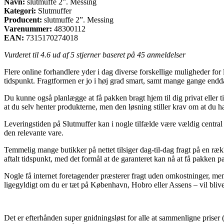
Navn:
slutmuffe 2”. Messing
Kategori:
Slutmuffer
Producent:
slutmuffe 2”. Messing
Varenummer:
48300112
EAN:
7315170274018
Vurderet til
4.6
ud af 5 stjerner baseret på
45
anmeldelser
Flere online forhandlere yder i dag diverse forskellige muligheder for
tidspunkt. Fragtformen er jo i høj grad smart, samt mange gange endd
Du kunne også planlægge at få pakken bragt hjem til dig privat eller t
at du selv henter produkterne, men den løsning stiller krav om at du h
Leveringstiden på Slutmuffer kan i nogle tilfælde være vældig central 
den relevante vare.
Temmelig mange butikker på nettet tilsiger dag-til-dag fragt på en ræk
aftalt tidspunkt, med det formål at de garanteret kan nå at få pakken 
Nogle få internet foretagender præsterer fragt uden omkostninger, men 
ligegyldigt om du er tæt på København, Hobro eller Assens – vil blive at
Det er efterhånden super gnidningsløst for alle at sammenligne priser (