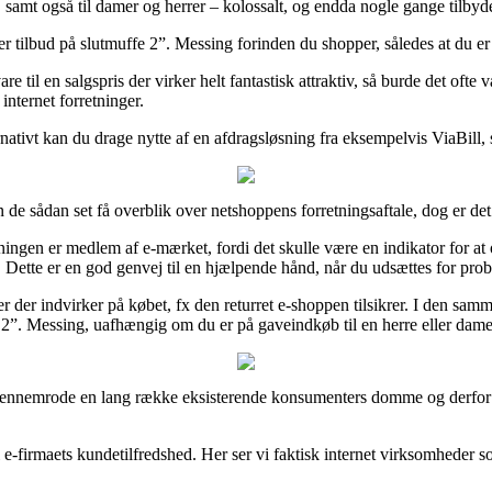
 samt også til damer og herrer – kolossalt, og endda nogle gange tilbyde 
r tilbud på slutmuffe 2”. Messing forinden du shopper, således at du er 
e til en salgspris der virker helt fantastisk attraktiv, så burde det oft
internet forretninger.
ernativt kan du drage nytte af en afdragsløsning fra eksempelvis ViaBill, 
 de sådan set få overblik over netshoppens forretningsaftale, dog er de
ngen er medlem af e-mærket, fordi det skulle være en indikator for at onl
er. Dette er en god genvej til en hjælpende hånd, når du udsættes for pro
er der indvirker på købet, fx den returret e-shoppen tilsikrer. I den s
fe 2”. Messing, uafhængig om du er på gaveindkøb til en herre eller dame
 gennemrode en lang række eksisterende konsumenters domme og derfor er
 i e-firmaets kundetilfredshed. Her ser vi faktisk internet virksomheder s