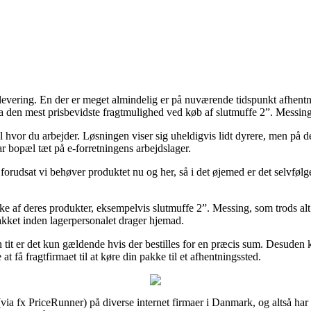
 levering. En der er meget almindelig er på nuværende tidspunkt afhentn
a den mest prisbevidste fragtmulighed ved køb af slutmuffe 2”. Messing
il hvor du arbejder. Løsningen viser sig uheldigvis lidt dyrere, men på d
ar bopæl tæt på e-forretningens arbejdslager.
forudsat vi behøver produktet nu og her, så i det øjemed er det selvfølg
ke af deres produkter, eksempelvis slutmuffe 2”. Messing, som trods alt
pakket inden lagerpersonalet drager hjemad.
tit er det kun gældende hvis der bestilles for en præcis sum. Desuden k
 få fragtfirmaet til at køre din pakke til et afhentningssted.
via fx PriceRunner) på diverse internet firmaer i Danmark, og altså har e