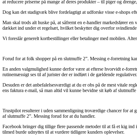
at reducere priserne på mange af deres produkter – til piger og drenge,
Dog kan det stadigvæk blive fordelagtigt at udforske visse e-shops efte
Man skal trods alt huske på, at såfremt en e-handler markedsfører en var
dækket ind under et regelsæt, hvilket beskytter dig overfor svindlende 
Vi foreslår generelt kortbestillinger eller betalinger med mobilen. Alt
Forud for at folk shopper på en slutmuffe 2”. Messing e-forretning kan
En anden valgmulighed kunne derfor være at efterse hvorvidt e-forretni
rutinemæssigt ses til af jurister der er indført i de gældende regulativ
Desuden er det anbefalelsesværdigt at du er obs på de mest vitale regl
ens faktura e-mail, så man altid vil kunne bevidne sit køb af slutmuf
Trustpilot resulterer i uden sammenligning troværdige chancer for at
af slutmuffe 2”. Messing forud for at du handler.
Facebook bringer dig tillige flere passende metoder til at få et kig ind
tilmed burde udnyttes til at vurdere tidligere kunders oplevelser.