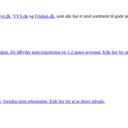
vvs.dk
,
VVS.dk
og
Frishop.dk
, som alle har et stort sortiment til gode pr
. De tilbyder nem returnering og 1-2 dages levering. Klik her for at 
 foruden nem returnering. Klik her for at se deres udvalg.