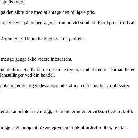
gratis fragt.
på den sikre side med at antage den billigste pris.
e være et bevis på en bedragerisk online virksomhed. Kortkøb er trods alt
såfremt du vil klare beløbet over en periode.
t mange gange ikke videre interessant.
ine firmaet adlyder de officielle regler, samt at internet forhandleren
blemstillinger ved din handel.
ammenhæng er det ligeledes afgørende, at man når som helst opbevarer
.
 det anbefalelsesværdigt, at du tolker internet virksomhedens kritik
om gør det muligt at tilkendegive en kritik af ordreforløbet, hvilket