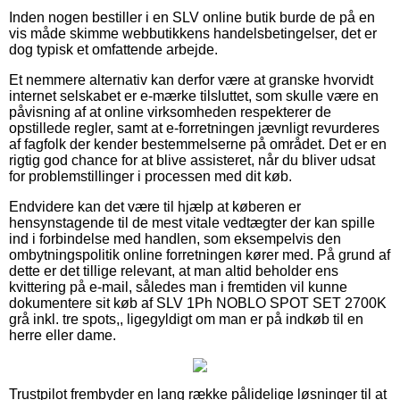
Inden nogen bestiller i en SLV online butik burde de på en
vis måde skimme webbutikkens handelsbetingelser, det er
dog typisk et omfattende arbejde.
Et nemmere alternativ kan derfor være at granske hvorvidt
internet selskabet er e-mærke tilsluttet, som skulle være en
påvisning af at online virksomheden respekterer de
opstillede regler, samt at e-forretningen jævnligt revurderes
af fagfolk der kender bestemmelserne på området. Det er en
rigtig god chance for at blive assisteret, når du bliver udsat
for problemstillinger i processen med dit køb.
Endvidere kan det være til hjælp at køberen er
hensynstagende til de mest vitale vedtægter der kan spille
ind i forbindelse med handlen, som eksempelvis den
ombytningspolitik online forretningen kører med. På grund af
dette er det tillige relevant, at man altid beholder ens
kvittering på e-mail, således man i fremtiden vil kunne
dokumentere sit køb af SLV 1Ph NOBLO SPOT SET 2700K
grå inkl. tre spots,, ligegyldigt om man er på indkøb til en
herre eller dame.
Trustpilot frembyder en lang række pålidelige løsninger til at