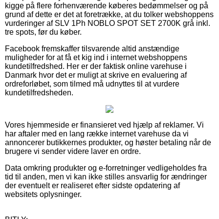
kigge på flere forhenværende køberes bedømmelser og på
grund af dette er det at foretrække, at du tolker webshoppens
vurderinger af SLV 1Ph NOBLO SPOT SET 2700K grå inkl.
tre spots, før du køber.
Facebook fremskaffer tilsvarende altid anstændige
muligheder for at få et kig ind i internet webshoppens
kundetilfredshed. Her er der faktisk online varehuse i
Danmark hvor det er muligt at skrive en evaluering af
ordreforløbet, som tilmed må udnyttes til at vurdere
kundetilfredsheden.
Vores hjemmeside er finansieret ved hjælp af reklamer. Vi
har aftaler med en lang række internet varehuse da vi
annoncerer butikkernes produkter, og høster betaling når de
brugere vi sender videre laver en ordre.
Data omkring produkter og e-forretninger vedligeholdes fra
tid til anden, men vi kan ikke stilles ansvarlig for ændringer
der eventuelt er realiseret efter sidste opdatering af
websitets oplysninger.