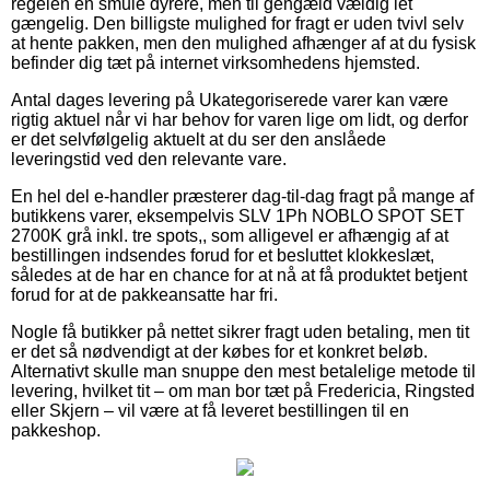
regelen en smule dyrere, men til gengæld vældig let
gængelig. Den billigste mulighed for fragt er uden tvivl selv
at hente pakken, men den mulighed afhænger af at du fysisk
befinder dig tæt på internet virksomhedens hjemsted.
Antal dages levering på Ukategoriserede varer kan være
rigtig aktuel når vi har behov for varen lige om lidt, og derfor
er det selvfølgelig aktuelt at du ser den anslåede
leveringstid ved den relevante vare.
En hel del e-handler præsterer dag-til-dag fragt på mange af
butikkens varer, eksempelvis SLV 1Ph NOBLO SPOT SET
2700K grå inkl. tre spots,, som alligevel er afhængig af at
bestillingen indsendes forud for et besluttet klokkeslæt,
således at de har en chance for at nå at få produktet betjent
forud for at de pakkeansatte har fri.
Nogle få butikker på nettet sikrer fragt uden betaling, men tit
er det så nødvendigt at der købes for et konkret beløb.
Alternativt skulle man snuppe den mest betalelige metode til
levering, hvilket tit – om man bor tæt på Fredericia, Ringsted
eller Skjern – vil være at få leveret bestillingen til en
pakkeshop.