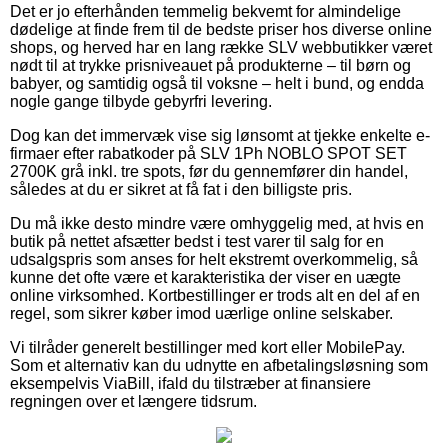
Det er jo efterhånden temmelig bekvemt for almindelige
dødelige at finde frem til de bedste priser hos diverse online
shops, og herved har en lang række SLV webbutikker været
nødt til at trykke prisniveauet på produkterne – til børn og
babyer, og samtidig også til voksne – helt i bund, og endda
nogle gange tilbyde gebyrfri levering.
Dog kan det immervæk vise sig lønsomt at tjekke enkelte e-
firmaer efter rabatkoder på SLV 1Ph NOBLO SPOT SET
2700K grå inkl. tre spots, før du gennemfører din handel,
således at du er sikret at få fat i den billigste pris.
Du må ikke desto mindre være omhyggelig med, at hvis en
butik på nettet afsætter bedst i test varer til salg for en
udsalgspris som anses for helt ekstremt overkommelig, så
kunne det ofte være et karakteristika der viser en uægte
online virksomhed. Kortbestillinger er trods alt en del af en
regel, som sikrer køber imod uærlige online selskaber.
Vi tilråder generelt bestillinger med kort eller MobilePay.
Som et alternativ kan du udnytte en afbetalingsløsning som
eksempelvis ViaBill, ifald du tilstræber at finansiere
regningen over et længere tidsrum.