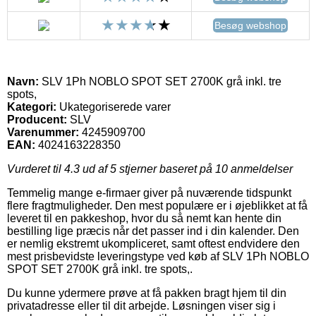
Besøg webshop
Navn:
SLV 1Ph NOBLO SPOT SET 2700K grå inkl. tre
spots,
Kategori:
Ukategoriserede varer
Producent:
SLV
Varenummer:
4245909700
EAN:
4024163228350
Vurderet til
4.3
ud af 5 stjerner baseret på
10
anmeldelser
Temmelig mange e-firmaer giver på nuværende tidspunkt
flere fragtmuligheder. Den mest populære er i øjeblikket at få
leveret til en pakkeshop, hvor du så nemt kan hente din
bestilling lige præcis når det passer ind i din kalender. Den
er nemlig ekstremt ukompliceret, samt oftest endvidere den
mest prisbevidste leveringstype ved køb af SLV 1Ph NOBLO
SPOT SET 2700K grå inkl. tre spots,.
Du kunne ydermere prøve at få pakken bragt hjem til din
privatadresse eller til dit arbejde. Løsningen viser sig i