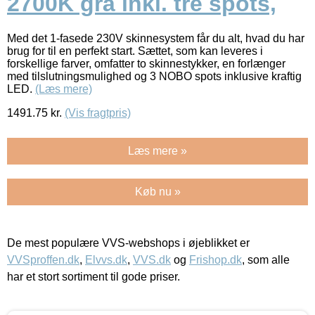
2700K grå inkl. tre spots,
Med det 1-fasede 230V skinnesystem får du alt, hvad du har
brug for til en perfekt start. Sættet, som kan leveres i
forskellige farver, omfatter to skinnestykker, en forlænger
med tilslutningsmulighed og 3 NOBO spots inklusive kraftig
LED.
(Læs mere)
1491.75
kr.
(Vis fragtpris)
Læs mere »
Køb nu »
De mest populære VVS-webshops i øjeblikket er
VVSproffen.dk
,
Elvvs.dk
,
VVS.dk
og
Frishop.dk
, som alle
har et stort sortiment til gode priser.