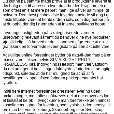
Du kunne på samme måde prøve at få produkterne leveret til
din bolig eller til adressen hvor du arbejder. Fragtformen er
som oftest en sjat mere pebret, men lige så vel ualmindeligt
bekvem. Den mest prisbevidste leveringsmetode vil dog i de
fleste tilfælde være at hente ordren selv, som dog beroer på
at du opholder dig i nærheden af internet butikkens bopæl.
Leveringshastigheden på Ukategoriserede varer er
usædvanlig relevant såfremt du behøver dine nye produkter
øjeblikkeligt, så herved er det i sandhed afgørende at du
gransker den forventede leveringsdato på den aktuelle vare.
Adskillige online forretninger byder på dag-til-dag fragt på en
masse varer, eksempelvis SLV AIXLIGHT PRO 1
FRAMELESS inkl. indbygningssæt sort, men vær vagtsom
da det antager at bestillingen fuldbyrdes forinden et nøjagtigt
tidspunkt, således at de har mulighed for at nå at få
bestillingen skippet afsted forinden pakkepersonalet har
fyraften.
Indtil flere internet forretninger præsterer levering uden
omkostninger, men oftest påkræves det at der erhverves for
et fastslået beløb. I øvrigt kunne man foretrække den mindst
kostelige mulighed for levering, som typisk – uden hensyn til
om man bor ved Silkeborg, Skanderborg eller Svenstrup –