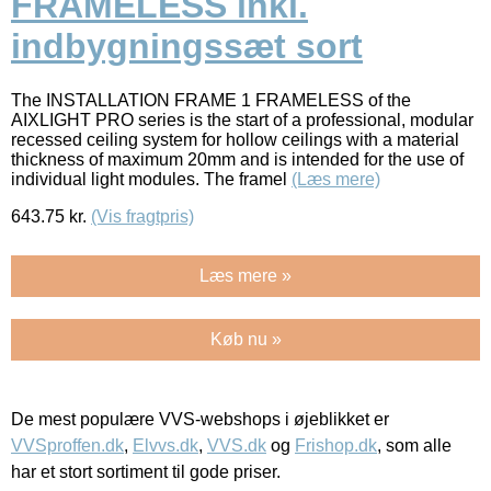
FRAMELESS inkl.
indbygningssæt sort
The INSTALLATION FRAME 1 FRAMELESS of the
AIXLIGHT PRO series is the start of a professional, modular
recessed ceiling system for hollow ceilings with a material
thickness of maximum 20mm and is intended for the use of
individual light modules. The framel
(Læs mere)
643.75
kr.
(Vis fragtpris)
Læs mere »
Køb nu »
De mest populære VVS-webshops i øjeblikket er
VVSproffen.dk
,
Elvvs.dk
,
VVS.dk
og
Frishop.dk
, som alle
har et stort sortiment til gode priser.