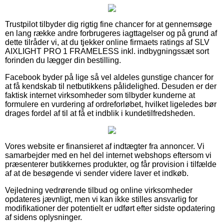
Trustpilot tilbyder dig rigtig fine chancer for at gennemsøge
en lang række andre forbrugeres iagttagelser og på grund af
dette tilråder vi, at du tjekker online firmaets ratings af SLV
AIXLIGHT PRO 1 FRAMELESS inkl. indbygningssæt sort
forinden du lægger din bestilling.
Facebook byder på lige så vel aldeles gunstige chancer for
at få kendskab til netbutikkens pålidelighed. Desuden er der
faktisk internet virksomheder som tilbyder kunderne at
formulere en vurdering af ordreforløbet, hvilket ligeledes bør
drages fordel af til at få et indblik i kundetilfredsheden.
Vores website er finansieret af indtægter fra annoncer. Vi
samarbejder med en hel del internet webshops eftersom vi
præsenterer butikkernes produkter, og får provision i tilfælde
af at de besøgende vi sender videre laver et indkøb.
Vejledning vedrørende tilbud og online virksomheder
opdateres jævnligt, men vi kan ikke stilles ansvarlig for
modifikationer der potentielt er udført efter sidste opdatering
af sidens oplysninger.