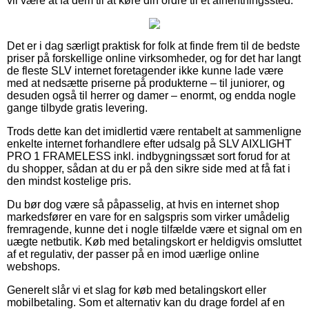
vil være at få dem til at køre din ordre til et afhentningssted.
Det er i dag særligt praktisk for folk at finde frem til de bedste
priser på forskellige online virksomheder, og for det har langt
de fleste SLV internet foretagender ikke kunne lade være
med at nedsætte priserne på produkterne – til juniorer, og
desuden også til herrer og damer – enormt, og endda nogle
gange tilbyde gratis levering.
Trods dette kan det imidlertid være rentabelt at sammenligne
enkelte internet forhandlere efter udsalg på SLV AIXLIGHT
PRO 1 FRAMELESS inkl. indbygningssæt sort forud for at
du shopper, sådan at du er på den sikre side med at få fat i
den mindst kostelige pris.
Du bør dog være så påpasselig, at hvis en internet shop
markedsfører en vare for en salgspris som virker umådelig
fremragende, kunne det i nogle tilfælde være et signal om en
uægte netbutik. Køb med betalingskort er heldigvis omsluttet
af et regulativ, der passer på en imod uærlige online
webshops.
Generelt slår vi et slag for køb med betalingskort eller
mobilbetaling. Som et alternativ kan du drage fordel af en