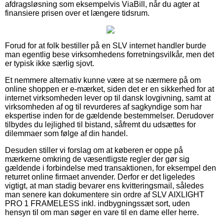
afdragsløsning som eksempelvis ViaBill, når du agter at
finansiere prisen over et længere tidsrum.
Forud for at folk bestiller på en SLV internet handler burde
man egentlig bese virksomhedens forretningsvilkår, men det
er typisk ikke særlig sjovt.
Et nemmere alternativ kunne være at se nærmere på om
online shoppen er e-mærket, siden det er en sikkerhed for at
internet virksomheden lever op til dansk lovgivning, samt at
virksomheden af og til revurderes af sagkyndige som har
ekspertise inden for de gældende bestemmelser. Derudover
tilbydes du lejlighed til bistand, såfremt du udsættes for
dilemmaer som følge af din handel.
Desuden stiller vi forslag om at køberen er oppe på
mærkerne omkring de væsentligste regler der gør sig
gældende i forbindelse med transaktionen, for eksempel den
returret online firmaet anvender. Derfor er det ligeledes
vigtigt, at man stadig bevarer ens kvitteringsmail, således
man senere kan dokumentere sin ordre af SLV AIXLIGHT
PRO 1 FRAMELESS inkl. indbygningssæt sort, uden
hensyn til om man søger en vare til en dame eller herre.