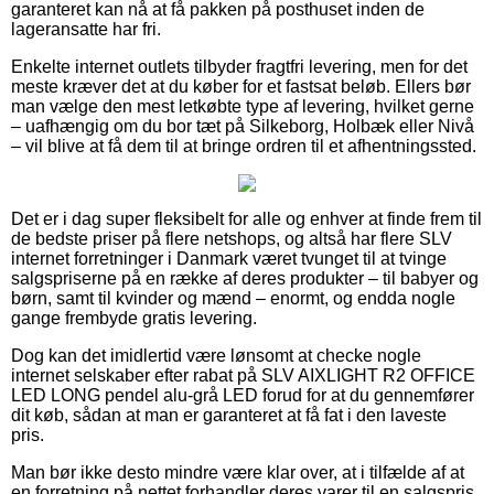
garanteret kan nå at få pakken på posthuset inden de
lageransatte har fri.
Enkelte internet outlets tilbyder fragtfri levering, men for det
meste kræver det at du køber for et fastsat beløb. Ellers bør
man vælge den mest letkøbte type af levering, hvilket gerne
– uafhængig om du bor tæt på Silkeborg, Holbæk eller Nivå
– vil blive at få dem til at bringe ordren til et afhentningssted.
Det er i dag super fleksibelt for alle og enhver at finde frem til
de bedste priser på flere netshops, og altså har flere SLV
internet forretninger i Danmark været tvunget til at tvinge
salgspriserne på en række af deres produkter – til babyer og
børn, samt til kvinder og mænd – enormt, og endda nogle
gange frembyde gratis levering.
Dog kan det imidlertid være lønsomt at checke nogle
internet selskaber efter rabat på SLV AIXLIGHT R2 OFFICE
LED LONG pendel alu-grå LED forud for at du gennemfører
dit køb, sådan at man er garanteret at få fat i den laveste
pris.
Man bør ikke desto mindre være klar over, at i tilfælde af at
en forretning på nettet forhandler deres varer til en salgspris