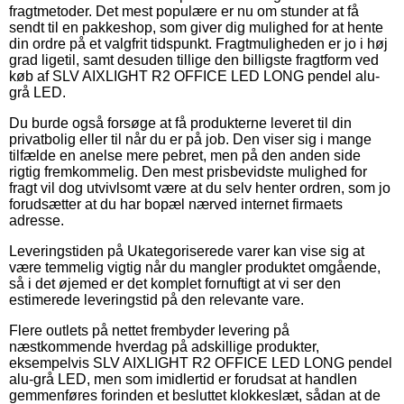
fragtmetoder. Det mest populære er nu om stunder at få
sendt til en pakkeshop, som giver dig mulighed for at hente
din ordre på et valgfrit tidspunkt. Fragtmuligheden er jo i høj
grad ligetil, samt desuden tillige den billigste fragtform ved
køb af SLV AIXLIGHT R2 OFFICE LED LONG pendel alu-
grå LED.
Du burde også forsøge at få produkterne leveret til din
privatbolig eller til når du er på job. Den viser sig i mange
tilfælde en anelse mere pebret, men på den anden side
rigtig fremkommelig. Den mest prisbevidste mulighed for
fragt vil dog utvivlsomt være at du selv henter ordren, som jo
forudsætter at du har bopæl nærved internet firmaets
adresse.
Leveringstiden på Ukategoriserede varer kan vise sig at
være temmelig vigtig når du mangler produktet omgående,
så i det øjemed er det komplet fornuftigt at vi ser den
estimerede leveringstid på den relevante vare.
Flere outlets på nettet frembyder levering på
næstkommende hverdag på adskillige produkter,
eksempelvis SLV AIXLIGHT R2 OFFICE LED LONG pendel
alu-grå LED, men som imidlertid er forudsat at handlen
gemmenføres forinden et besluttet klokkeslæt, sådan at de