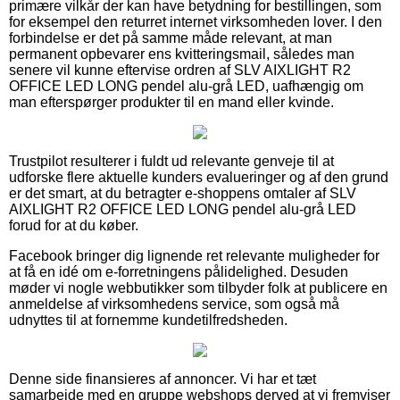
primære vilkår der kan have betydning for bestillingen, som
for eksempel den returret internet virksomheden lover. I den
forbindelse er det på samme måde relevant, at man
permanent opbevarer ens kvitteringsmail, således man
senere vil kunne eftervise ordren af SLV AIXLIGHT R2
OFFICE LED LONG pendel alu-grå LED, uafhængig om
man efterspørger produkter til en mand eller kvinde.
Trustpilot resulterer i fuldt ud relevante genveje til at
udforske flere aktuelle kunders evalueringer og af den grund
er det smart, at du betragter e-shoppens omtaler af SLV
AIXLIGHT R2 OFFICE LED LONG pendel alu-grå LED
forud for at du køber.
Facebook bringer dig lignende ret relevante muligheder for
at få en idé om e-forretningens pålidelighed. Desuden
møder vi nogle webbutikker som tilbyder folk at publicere en
anmeldelse af virksomhedens service, som også må
udnyttes til at fornemme kundetilfredsheden.
Denne side finansieres af annoncer. Vi har et tæt
samarbejde med en gruppe webshops derved at vi fremviser