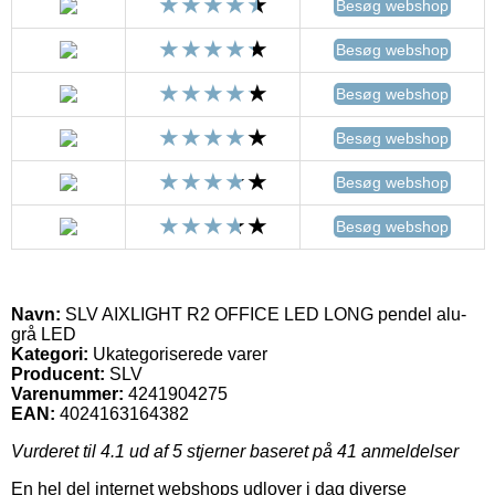
Besøg webshop
Besøg webshop
Besøg webshop
Besøg webshop
Besøg webshop
Besøg webshop
Navn:
SLV AIXLIGHT R2 OFFICE LED LONG pendel alu-
grå LED
Kategori:
Ukategoriserede varer
Producent:
SLV
Varenummer:
4241904275
EAN:
4024163164382
Vurderet til
4.1
ud af 5 stjerner baseret på
41
anmeldelser
En hel del internet webshops udlover i dag diverse