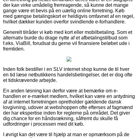
der kan virke umådelig fremragende, så kunne det mange
gange være et bevis på en uærlig online forretning. Køb
med gængse betalingskort er heldigvis omfavnet af en regel,
hvilket dækker kunden overfor svindlende e-forhandlere.
Generelt tilråder vi køb med kort eller mobilbetaling. Som et
alternativ burde du drage nytte af et afbetalingstilbud som
f.eks. ViaBill, forudsat du gerne vil finansiere beløbet ude i
fremtiden.
Inden folk bestiller i en SLV internet shop kunne de til hver
en tid læse netbutikkens handelsbetingelser, det er dog ofte
et tidskrævende arbejde.
En anden løsning kan derfor være at bemærke om e-
handlen er e-mærket medlem, hvilket kan være en antydning
af at internet forretningen opretholder gældende dansk
lovgivning, udover at webshoppen ofte efterses af fagmænd
der har ekspertise inden for reglerne på området. Det giver
dig chance for en håndsrækning, såfremt du skulle få
udfordringer i processen med dit køb.
I øvrigt kan det være til hjælp at man er opmærksom på de