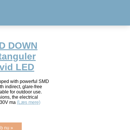
ED DOWN
tanguler
hvid LED
pped with powerful SMD
 indirect, glare-free
table for outdoor use.
ions, the electrical
 230V ma
(Læs mere)
b nu »