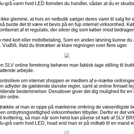
-grå varm hvid LED forinden du handler, sådan at du er skudsi
kke glemme, at hvis en netbutik sælger deres varer til salg for
l, så burde det tit være et bevis på en fup internet virksomhed.
t omfavnet af et regulativ, der sikrer dig som køber imod bedrage
b med kort eller mobilbetaling. Som en anden løsning kunne du
. ViaBill, ifald du tilstræber at klare regningen over flere uger.
SLV online forretning behøver man faktisk tage stilling til butik
fattende arbejde.
t kontrollere om internet shoppen er medlem af e-mærke ordninge
n adlyder de gældende danske regler, samt at online firmaet lej
ældende bestemmelser. Derudover giver det dig mulighed for en
in ordre.
retrække at man er oppe på mærkerne omkring de væsentligste be
en ombytningsrettighed virksomheden tilbyder. Derfor er det virke
l kvittering, så man når som helst kan påvise sit køb af SL
u-grå varm hvid LED, hvad end man er på indkøb til en mand el