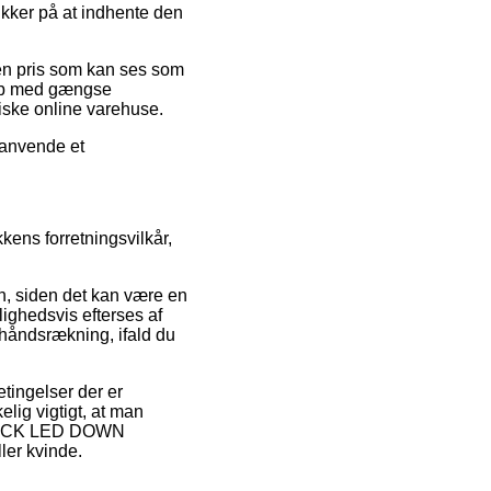
kker på at indhente den
 en pris som kan ses som
 Køb med gængse
riske online varehuse.
 anvende et
kens forretningsvilkår,
n, siden det kan være en
lighedsvis efterses af
 håndsrækning, ifald du
tingelser der er
lig vigtigt, at man
V BRICK LED DOWN
ler kvinde.