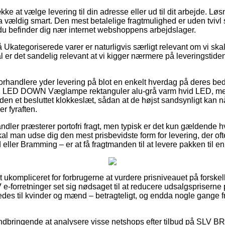
kke at vælge levering til din adresse eller ud til dit arbejde. Løs
vældig smart. Den mest betalelige fragtmulighed er uden tvivl 
du befinder dig nær internet webshoppens arbejdslager.
Ukategoriserede varer er naturligvis særligt relevant om vi ska
ål er det sandelig relevant at vi kigger nærmere på leveringsti
 forhandlere yder levering på blot en enkelt hverdag på deres be
LED DOWN Væglampe rektanguler alu-grå varm hvid LED, men hu
den et besluttet klokkeslæt, sådan at de højst sandsynligt kan nå
r fyraften.
ndler præsterer portofri fragt, men typisk er det kun gældende h
l man udse dig den mest prisbevidste form for levering, der o
eller Bramming – er at få fragtmanden til at levere pakken til 
ukompliceret for forbrugerne at vurdere prisniveauet på forskell
V e-forretninger set sig nødsaget til at reducere udsalgspriserne p
ledes til kvinder og mænd – betragteligt, og endda nogle gange f
 indbringende at analysere visse netshops efter tilbud på SL