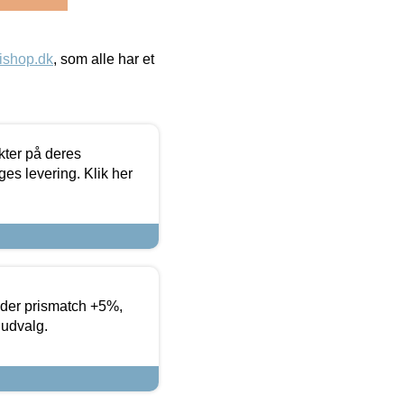
ishop.dk
, som alle har et
ter på deres
es levering. Klik her
yder prismatch +5%,
 udvalg.