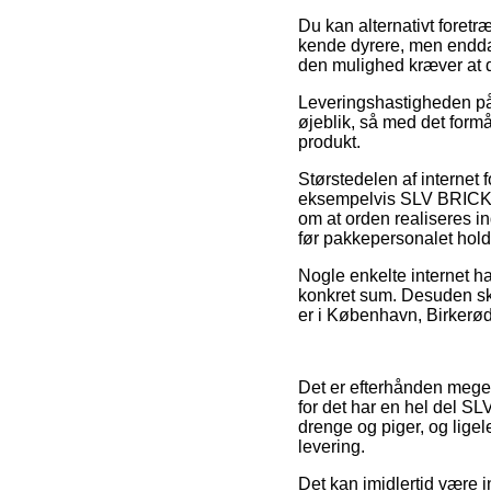
Du kan alternativt foretræ
kende dyrere, men endda 
den mulighed kræver at 
Leveringshastigheden på 
øjeblik, så med det form
produkt.
Størstedelen af internet
eksempelvis SLV BRICK 
om at orden realiseres in
før pakkepersonalet holde
Nogle enkelte internet ha
konkret sum. Desuden ska
er i København, Birkerød 
Det er efterhånden meget 
for det har en hel del SL
drenge og piger, og lige
levering.
Det kan imidlertid være