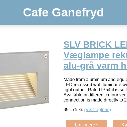
Cafe Ganefryd
SLV BRICK L
Væglampe rek
alu-grå varm 
Made from aluminium and equi
LED recessed wall luminaire with
light output. Rated IP54 it is sui
Available in different colour vers
connection is made directly to
391.75
kr.
(Vis fragtpris)
Læs mere »
Kø