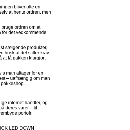
ningen bliver ofte en
selv at hente ordren, men
l bruge ordren om et
den for det vedkommende
dst sælgende produkter,
sk at det stiller krav
 at få pakken klargjort
vis man aftager for en
ftest – uafhængig om man
en pakkeshop.
ige internet handler, og
å deres varer – til
rembyde portofri
V BRICK LED DOWN