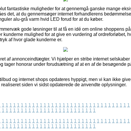
solut fantastiske muligheder for at gennemgå ganske mange eks
åes det, at du gennemsøger internet forhandlerens bedømmel
er alu-grå varm hvid LED forud for at du køber.
e immervæk gode løsninger til at få en idé om online shoppens på
r kunderne mulighed for at give en vurdering af ordreforløbet, 
ndtryk af hvor glade kunderne er.
et af annonceindtægter. Vi hjælper en stribe internet selskaber
og tager honorar under forudsætning af at en af de besøgende 
ilbud og internet shops opdateres hyppigt, men vi kan ikke give
t realiseret siden vi sidst opdaterede de anvendte oplysninger.
1
1
1
1
1
1
1
1
1
1
1
1
1
1
1
1
1
1
1
1
1
1
1
1
1
1
1
1
1
1
1
1
1
1
1
1
1
1
1
1
1
1
1
1
1
1
1
1
1
1
1
1
1
1
1
1
1
1
1
1
1
1
1
1
1
1
1
1
1
1
1
1
1
1
1
1
1
1
1
1
1
1
1
1
1
1
1
1
1
1
1
1
1
1
1
1
1
1
1
1
1
1
1
1
1
1
1
1
1
1
1
1
1
1
1
1
1
1
1
1
1
1