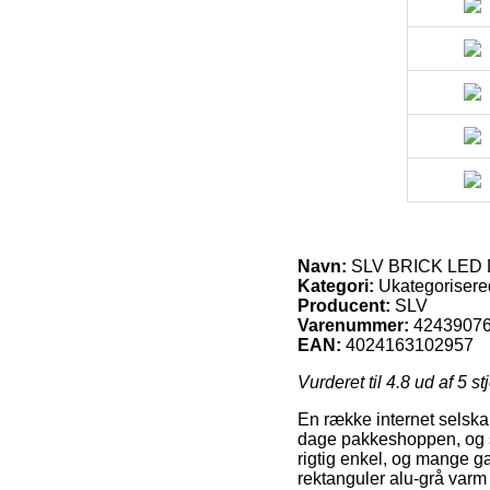
Navn:
SLV BRICK LED D
Kategori:
Ukategorisere
Producent:
SLV
Varenummer:
4243907
EAN:
4024163102957
Vurderet til
4.8
ud af 5 st
En række internet selska
dage pakkeshoppen, og så
rigtig enkel, og mange
rektanguler alu-grå varm