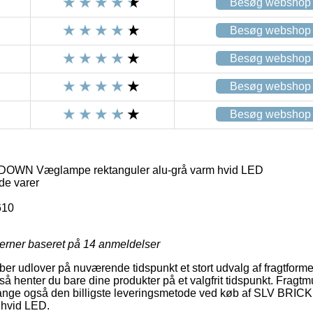
Besøg webshop
Besøg webshop
Besøg webshop
Besøg webshop
Besøg webshop
OWN Væglampe rektanguler alu-grå varm hvid LED
de varer
610
jerner baseret på
14
anmeldelser
ber udlover på nuværende tidspunkt et stort udvalg af fragtforme
 henter du bare dine produkter på et valgfrit tidspunkt. Fragt
 gange også den billigste leveringsmetode ved køb af SLV 
 hvid LED.