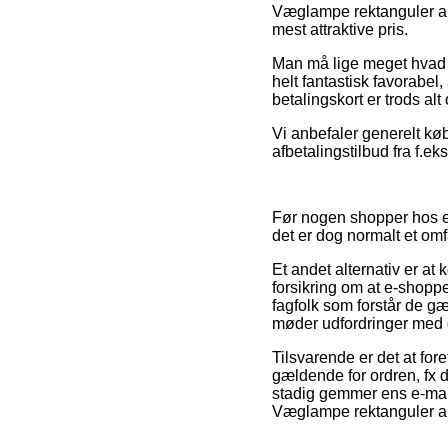
Væglampe rektanguler alu
mest attraktive pris.
Man må lige meget hvad i
helt fantastisk favorabe
betalingskort er trods al
Vi anbefaler generelt kø
afbetalingstilbud fra f.eks
Før nogen shopper hos en 
det er dog normalt et om
Et andet alternativ er a
forsikring om at e-shoppe
fagfolk som forstår de g
møder udfordringer med d
Tilsvarende er det at fo
gældende for ordren, fx d
stadig gemmer ens e-mai
Væglampe rektanguler al