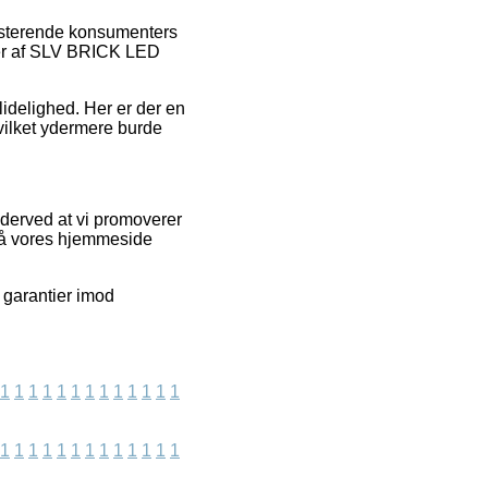
isterende konsumenters
ser af SLV BRICK LED
lidelighed. Her er der en
hvilket ydermere burde
 derved at vi promoverer
på vores hjemmeside
 garantier imod
1
1
1
1
1
1
1
1
1
1
1
1
1
1
1
1
1
1
1
1
1
1
1
1
1
1