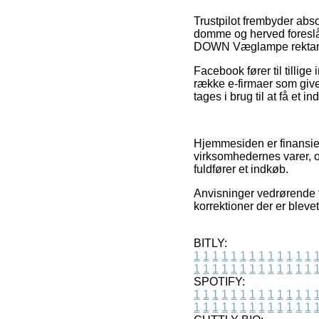
Trustpilot frembyder ab
domme og herved foresl
DOWN Væglampe rektangul
Facebook fører til tillig
række e-firmaer som give
tages i brug til at få et i
Hjemmesiden er finansier
virksomhedernes varer, 
fuldfører et indkøb.
Anvisninger vedrørende t
korrektioner der er bleve
BITLY:
1
1
1
1
1
1
1
1
1
1
1
1
1
1
1
1
1
1
1
1
1
1
1
1
1
1
SPOTIFY:
1
1
1
1
1
1
1
1
1
1
1
1
1
1
1
1
1
1
1
1
1
1
1
1
1
1