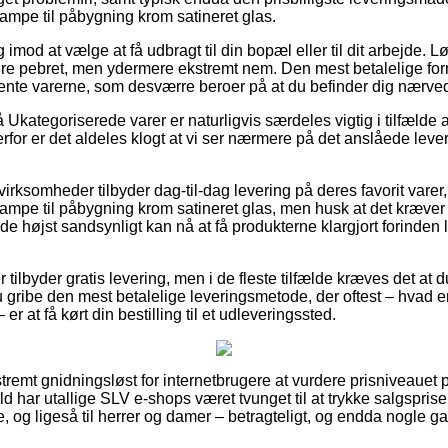
e til påbygning krom satineret glas.
 imod at vælge at få udbragt til din bopæl eller til dit arbejde. L
re pebret, men ydermere ekstremt nem. Den mest betalelige form f
hente varerne, som desværre beroer på at du befinder dig nærve
kategoriserede varer er naturligvis særdeles vigtig i tilfælde a
or er det aldeles klogt at vi ser nærmere på det anslåede leve
rksomheder tilbyder dag-til-dag levering på deres favorit vare
 til påbygning krom satineret glas, men husk at det kræver at
t de højst sandsynligt kan nå at få produkterne klargjort forinden
r tilbyder gratis levering, men i de fleste tilfælde kræves det at
 gribe den mest betalelige leveringsmetode, der oftest – hvad e
er at få kørt din bestilling til et udleveringssted.
tremt gnidningsløst for internetbrugere at vurdere prisniveauet p
æld har utallige SLV e-shops været tvunget til at trykke salgspri
ge, og ligeså til herrer og damer – betragteligt, og endda nogle 