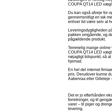
COUPA QT14 LED væglamp
Du kan også afveje for og
gennemsnitligt en tak me
enhver tid være selv at 
Leveringsdygtigheden på U
pakken omgående, og derf
pågældende produkt.
Temmelig mange online vi
COUPA QT14 LED væglampe
nøjagtigt tidspunkt, så a
hjemad.
En hel del internet firmae
pris. Derudover kunne du
Aabenraa eller Gilleleje – 
Det er jo efterhånden eks
forretninger, og til geng
varer – til piger og dren
levering.