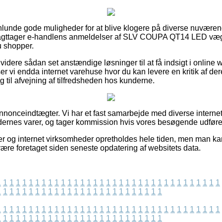
nlunde gode muligheder for at blive klogere på diverse nuværen
du iagttager e-handlens anmeldelser af SLV COUPA QT14 LED væ
u shopper.
dere sådan set anstændige løsninger til at få indsigt i onlin
r vi endda internet varehuse hvor du kan levere en kritik af d
ug til afvejning af tilfredsheden hos kunderne.
nnonceindtægter. Vi har et fast samarbejde med diverse internet 
rnes varer, og tager kommission hvis vores besøgende udfører 
r og internet virksomheder opretholdes hele tiden, men man kan 
være foretaget siden seneste opdatering af websitets data.
1
1
1
1
1
1
1
1
1
1
1
1
1
1
1
1
1
1
1
1
1
1
1
1
1
1
1
1
1
1
1
1
1
1
1
1
1
1
1
1
1
1
1
1
1
1
1
1
1
1
1
1
1
1
1
1
1
1
1
1
1
1
1
1
1
1
1
1
1
1
1
1
1
1
1
1
1
1
1
1
1
1
1
1
1
1
1
1
1
1
1
1
1
1
1
1
1
1
1
1
1
1
1
1
1
1
1
1
1
1
1
1
1
1
1
1
1
1
1
1
1
1