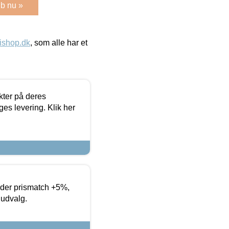
b nu »
ishop.dk
, som alle har et
ter på deres
es levering. Klik her
yder prismatch +5%,
 udvalg.