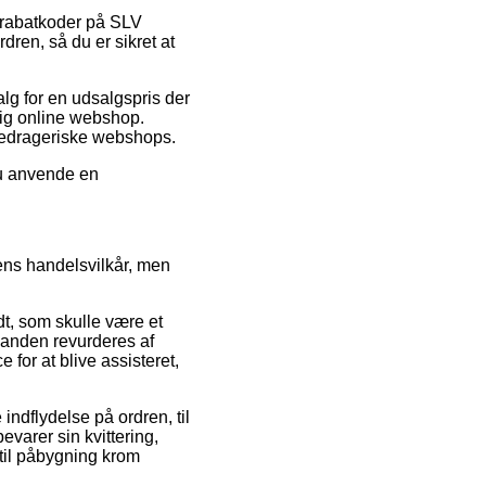
r rabatkoder på SLV
ren, så du er sikret at
salg for en udsalgspris der
tig online webshop.
 bedrageriske webshops.
 du anvende en
kens handelsvilkår, men
t, som skulle være et
il anden revurderes af
for at blive assisteret,
ndflydelse på ordren, til
bevarer sin kvittering,
il påbygning krom