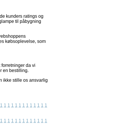
de kunders ratings og
glampe til påbygning
e webshoppens
eres købsoplevelse, som
forretninger da vi
en bestilling.
ikke stille os ansvarlig
1
1
1
1
1
1
1
1
1
1
1
1
1
1
1
1
1
1
1
1
1
1
1
1
1
1