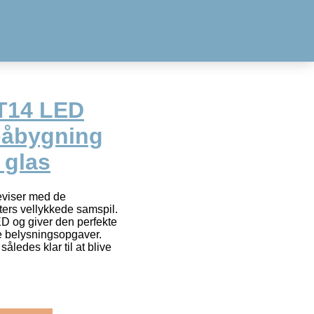
T14 LED
påbygning
 glas
iser med de
ters vellykkede samspil.
og giver den perfekte
e belysningsopgaver.
ledes klar til at blive