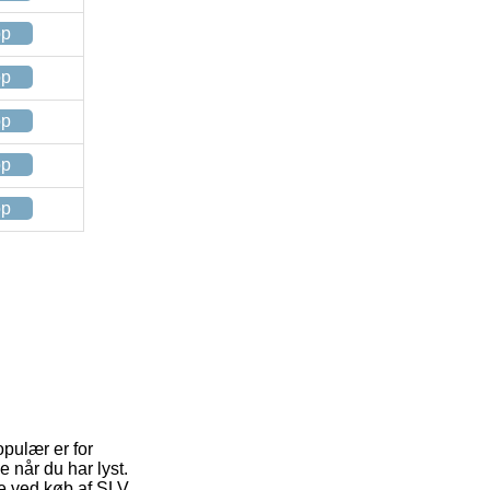
op
op
op
op
op
opulær er for
 når du har lyst.
de ved køb af SLV