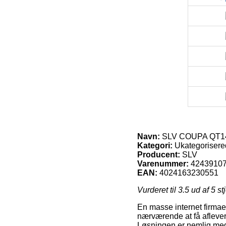
Navn:
SLV COUPA QT14 L
Kategori:
Ukategorisere
Producent:
SLV
Varenummer:
4243910
EAN:
4024163230551
Vurderet til
3.5
ud af 5 st
En masse internet firmaer
nærværende at få aflever
Løsningen er nemlig mege