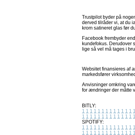
Trustpilot byder på noge
derved tilråder vi, at 
krom satineret glas før d
Facebook frembyder endvi
kundefokus. Derudover se
lige så vel må tages i br
Websitet finansieres af a
markedsfører virksomhede
Anvisninger omkring vare
for ændringer der måtte 
BITLY:
1
1
1
1
1
1
1
1
1
1
1
1
1
1
1
1
1
1
1
1
1
1
1
1
1
1
SPOTIFY:
1
1
1
1
1
1
1
1
1
1
1
1
1
1
1
1
1
1
1
1
1
1
1
1
1
1