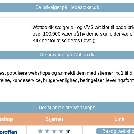
Se udvalget på Hedestoker.dk
Wattoo.dk sælger el- og VVS-artikler til både pr
over 100.000 varer på hylderne skulle der være 
Klik her for at se deres udvalg.
Se udvalget på Wattoo.dk
t populære webshops og anmeldt dem med stjerner fra 1 til 5 ud
rrelse, kundeservice, brugervenlighed, betingelser, leveringsfor
Bedst anmeldte webshops
bshop
Stjerner
Link
Besøg websh