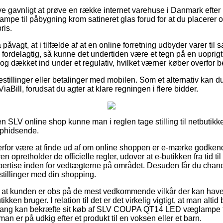
ive gavnligt at prøve en række internet varehuse i Danmark efte
til påbygning krom satineret glas forud for at du placerer ord
ris.
åvagt, at i tilfælde af at en online forretning udbyder varer til 
ordelagtig, så kunne det undertiden være et tegn på en uoprig
 dog dækket ind under et regulativ, hvilket værner køber overfor
bestillinger eller betalinger med mobilen. Som et alternativ kan
ViaBill, forudsat du agter at klare regningen i flere bidder.
n SLV online shop kunne man i reglen tage stilling til netbutik
 ophidsende.
derfor være at finde ud af om online shoppen er e-mærke godkend
en opretholder de officielle regler, udover at e-butikken fra tid t
rtise inden for vedtægterne på området. Desuden får du chance 
mstillinger med din shopping.
at kunden er obs på de mest vedkommende vilkår der kan have i
ken bruger. I relation til det er det virkelig vigtigt, at man altid 
ang kan bekræfte sit køb af SLV COUPA QT14 LED væglampe t
an er på udkig efter et produkt til en voksen eller et barn.