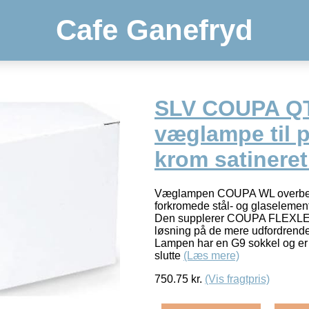
Cafe Ganefryd
SLV COUPA Q
væglampe til 
krom satineret
Væglampen COUPA WL overbev
forkromede stål- og glaselemen
Den supplerer COUPA FLEXLED 
løsning på de mere udfordrend
Lampen har en G9 sokkel og er så
slutte
(Læs mere)
750.75
kr.
(Vis fragtpris)