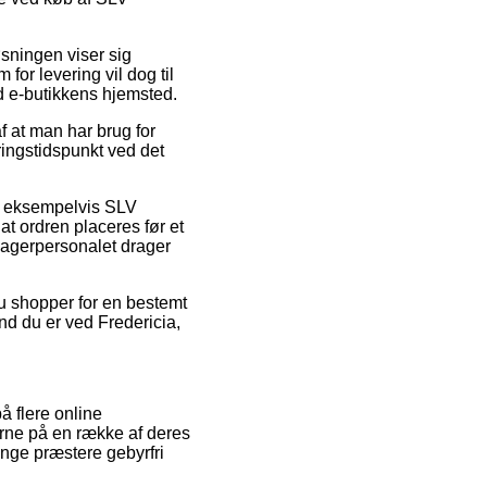
øsningen viser sig
or levering vil dog til
d e-butikkens hjemsted.
f at man har brug for
ringstidspunkt ved det
r, eksempelvis SLV
 ordren placeres før et
 lagerpersonalet drager
 du shopper for en bestemt
nd du er ved Fredericia,
å flere online
serne på en række af deres
gange præstere gebyrfri