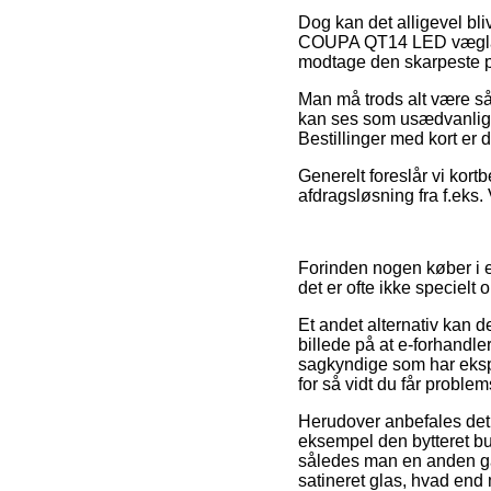
Dog kan det alligevel bl
COUPA QT14 LED væglampe 
modtage den skarpeste p
Man må trods alt være så p
kan ses som usædvanlig f
Bestillinger med kort er
Generelt foreslår vi kort
afdragsløsning fra f.eks. 
Forinden nogen køber i e
det er ofte ikke specielt
Et andet alternativ kan 
billede på at e-forhandler
sagkyndige som har ekspe
for så vidt du får proble
Herudover anbefales det 
eksempel den bytteret butik
således man en anden g
satineret glas, hvad end m