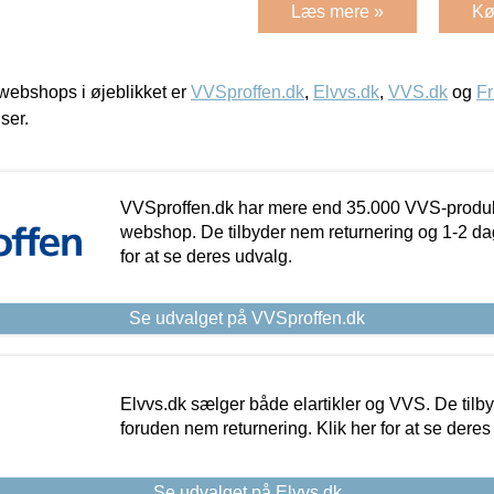
Læs mere »
Kø
ebshops i øjeblikket er
VVSproffen.dk
,
Elvvs.dk
,
VVS.dk
og
Fr
iser.
VVSproffen.dk har mere end 35.000 VVS-produk
webshop. De tilbyder nem returnering og 1-2 dag
for at se deres udvalg.
Se udvalget på VVSproffen.dk
Elvvs.dk sælger både elartikler og VVS. De tilb
foruden nem returnering. Klik her for at se deres
Se udvalget på Elvvs.dk