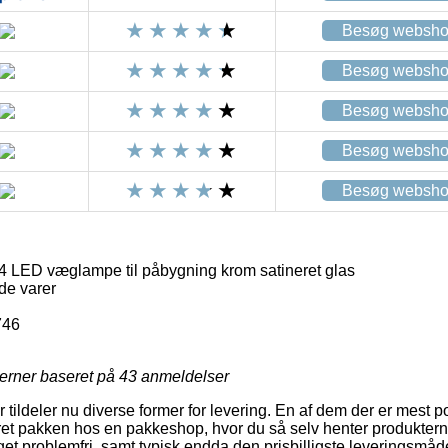
Besøg websh
Besøg websh
Besøg websh
Besøg websh
Besøg websh
ED væglampe til påbygning krom satineret glas
de varer
746
jerner baseret på
43
anmeldelser
 tildeler nu diverse former for levering. En af dem der er mest p
et pakken hos en pakkeshop, hvor du så selv henter produkterne
t problemfri, samt typisk endda den prisbilligste leveringsmå