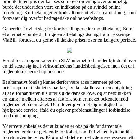
produkt til en pris der kan ses som overordentlig overkommelig,
burde det undertiden være en indikation på en svindel online
forretning. Kortbetalinger er trods alt omsluttet af en anordning, som
forsvarer dig overfor bedrageriske online webshops.
Generelt slår vi et slag for kortbestillinger eller mobilbetaling. Som
et alternativ burde du bruge en afbetalingsløsning fra for eksempel
ViaBill, forudsat du gerne vil dække prisen over en længere periode.
Forud for at nogen køber i en SLV internet forhandler bør de til hver
en tid sætte sig ind i virksomhedens handelsbetingelser, men det er i
reglen ikke specielt ophidsende.
Et alternativt forslag kunne derfor være at se nærmere på om
netshoppen er tilsluttet e-mærket, hvilket skulle være en antydning
af at e-forhandleren tilslutter sig de danske love, og at netbutikken
en gang i mellem efterses af fagfolk som er meget bekendte med
reglementet på området. Derudover giver det dig mulighed for
hjælpende service, ifald du oplever problemstillinger i forbindelse
med din shopping.
Ydermere anbefales det at kunden er obs på de fundamentale
reglementer der er gældende for købet, som fx hvilken byttepolitik
forretningen benytter. På grund af dette er det ydermere essesentielt,