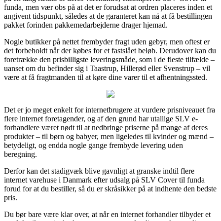
funda, men vær obs på at det er forudsat at ordren placeres inden et
angivent tidspunkt, således at de garanteret kan nå at få bestillingen
pakket forinden pakkemedarbejderne drager hjemad.
Nogle butikker på nettet frembyder fragt uden gebyr, men oftest er
det forbeholdt når der købes for et fastslået beløb. Derudover kan du
foretrække den prisbilligste leveringsmåde, som i de fleste tilfælde –
uanset om du befinder sig i Taastrup, Hillerød eller Svenstrup – vil
være at få fragtmanden til at køre dine varer til et afhentningssted.
Det er jo meget enkelt for internetbrugere at vurdere prisniveauet fra
flere internet foretagender, og af den grund har utallige SLV e-
forhandlere været nødt til at nedbringe priserne på mange af deres
produkter – til børn og babyer, men ligeledes til kvinder og mænd –
betydeligt, og endda nogle gange frembyde levering uden
beregning.
Derfor kan det stadigvæk blive gavnligt at granske indtil flere
internet varehuse i Danmark efter udsalg på SLV Cover til funda
forud for at du bestiller, så du er skråsikker på at indhente den bedste
pris.
Du bør bare være klar over, at når en internet forhandler tilbyder et