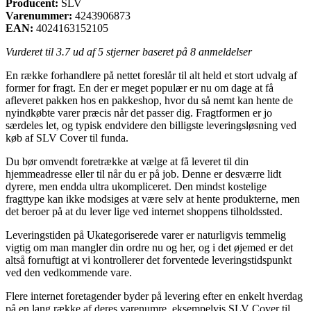
Producent:
SLV
Varenummer:
4243906873
EAN:
4024163152105
Vurderet til
3.7
ud af 5 stjerner baseret på
8
anmeldelser
En række forhandlere på nettet foreslår til alt held et stort udvalg af
former for fragt. En der er meget populær er nu om dage at få
afleveret pakken hos en pakkeshop, hvor du så nemt kan hente de
nyindkøbte varer præcis når det passer dig. Fragtformen er jo
særdeles let, og typisk endvidere den billigste leveringsløsning ved
køb af SLV Cover til funda.
Du bør omvendt foretrække at vælge at få leveret til din
hjemmeadresse eller til når du er på job. Denne er desværre lidt
dyrere, men endda ultra ukompliceret. Den mindst kostelige
fragttype kan ikke modsiges at være selv at hente produkterne, men
det beroer på at du lever lige ved internet shoppens tilholdssted.
Leveringstiden på Ukategoriserede varer er naturligvis temmelig
vigtig om man mangler din ordre nu og her, og i det øjemed er det
altså fornuftigt at vi kontrollerer det forventede leveringstidspunkt
ved den vedkommende vare.
Flere internet foretagender byder på levering efter en enkelt hverdag
på en lang række af deres varenumre, eksempelvis SLV Cover til