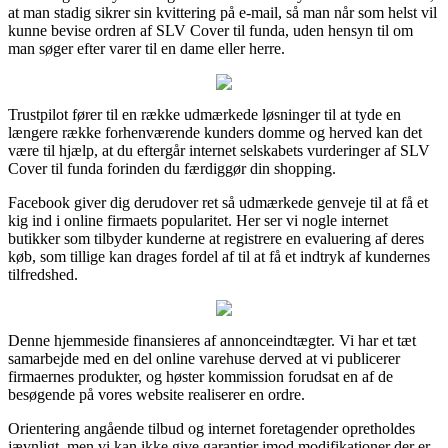
at man stadig sikrer sin kvittering på e-mail, så man når som helst vil
kunne bevise ordren af SLV Cover til funda, uden hensyn til om
man søger efter varer til en dame eller herre.
Trustpilot fører til en række udmærkede løsninger til at tyde en
længere række forhenværende kunders domme og herved kan det
være til hjælp, at du eftergår internet selskabets vurderinger af SLV
Cover til funda forinden du færdiggør din shopping.
Facebook giver dig derudover ret så udmærkede genveje til at få et
kig ind i online firmaets popularitet. Her ser vi nogle internet
butikker som tilbyder kunderne at registrere en evaluering af deres
køb, som tillige kan drages fordel af til at få et indtryk af kundernes
tilfredshed.
Denne hjemmeside finansieres af annonceindtægter. Vi har et tæt
samarbejde med en del online varehuse derved at vi publicerer
firmaernes produkter, og høster kommission forudsat en af de
besøgende på vores website realiserer en ordre.
Orientering angående tilbud og internet foretagender opretholdes
jævnligt, men vi kan ikke give garantier imod modifikationer der er