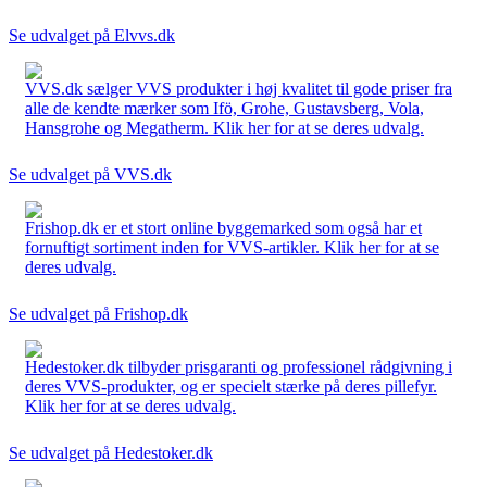
Se udvalget på Elvvs.dk
VVS.dk sælger VVS produkter i høj kvalitet til gode priser fra
alle de kendte mærker som Ifö, Grohe, Gustavsberg, Vola,
Hansgrohe og Megatherm. Klik her for at se deres udvalg.
Se udvalget på VVS.dk
Frishop.dk er et stort online byggemarked som også har et
fornuftigt sortiment inden for VVS-artikler. Klik her for at se
deres udvalg.
Se udvalget på Frishop.dk
Hedestoker.dk tilbyder prisgaranti og professionel rådgivning i
deres VVS-produkter, og er specielt stærke på deres pillefyr.
Klik her for at se deres udvalg.
Se udvalget på Hedestoker.dk