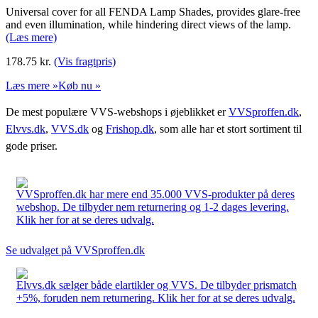
Universal cover for all FENDA Lamp Shades, provides glare-free
and even illumination, while hindering direct views of the lamp.
(Læs mere)
178.75
kr.
(Vis fragtpris)
Læs mere »
Køb nu »
De mest populære VVS-webshops i øjeblikket er
VVSproffen.dk
,
Elvvs.dk
,
VVS.dk
og
Frishop.dk
, som alle har et stort sortiment til
gode priser.
VVSproffen.dk har mere end 35.000 VVS-produkter på deres
webshop. De tilbyder nem returnering og 1-2 dages levering.
Klik her for at se deres udvalg.
Se udvalget på VVSproffen.dk
Elvvs.dk sælger både elartikler og VVS. De tilbyder prismatch
+5%, foruden nem returnering. Klik her for at se deres udvalg.