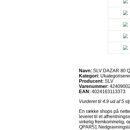
Navn:
SLV DAZAR 80 QPAR
Kategori:
Ukategorisere
Producent:
SLV
Varenummer:
4240900
EAN:
4024163113373
Vurderet til
4.9
ud af 5 st
En række shops på nettet 
leveret til et afhentning
virkelig fremkommelig, 
QPAR51 Nedgravningslampe