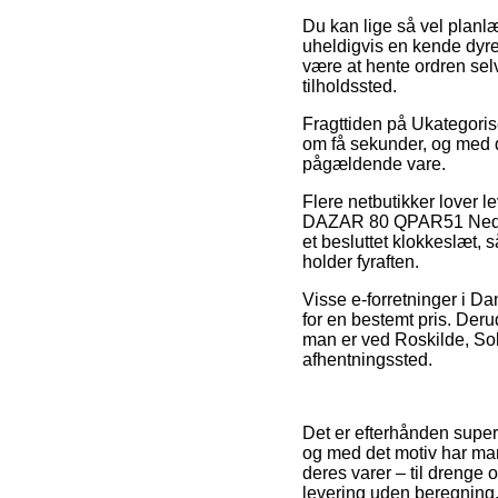
Du kan lige så vel planlæ
uheldigvis en kende dyrer
være at hente ordren sel
tilholdssted.
Fragttiden på Ukategoris
om få sekunder, og med d
pågældende vare.
Flere netbutikker lover 
DAZAR 80 QPAR51 Nedgravni
et besluttet klokkeslæt, 
holder fyraften.
Visse e-forretninger i Da
for en bestemt pris. Der
man er ved Roskilde, Solrø
afhentningssted.
Det er efterhånden super b
og med det motiv har man
deres varer – til drenge
levering uden beregning