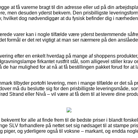
gge at få varerne bragt til din adresse eller ud på din arbejdsp
e, men desuden yderst bekvem. Den prisbilligste leveringsform v
v, hvilket dog nødvendiggør at du fysisk befinder dig i nærheden
erede varer kan i nogle tilfælde være yderst bestemmende såfrem
et formål er det ret vigtigt at man ser nærmere på den anslåede 
levering efter en enkelt hverdag på mange af shoppens produkte
ngslampe firkantet rustfrit stål, som alligevel stiller krav om 
så de har mulighed for at nå at få bestillingen pakket forud for a
nmark tilbyder portofri levering, men i mange tilfælde er det så 
udover må du beslutte sig for den prisbilligste leveringsmåde, 
d Strand eller Nivå – vil være at få dem til at levere dine produk
ekvemt for alle at finde frem til de bedste priser i blandt forske
ge SLV forhandlere på nettet set sig nødsaget til at stampe pri
 og piger, og yderligere også til voksne – markant, og endda nog
.