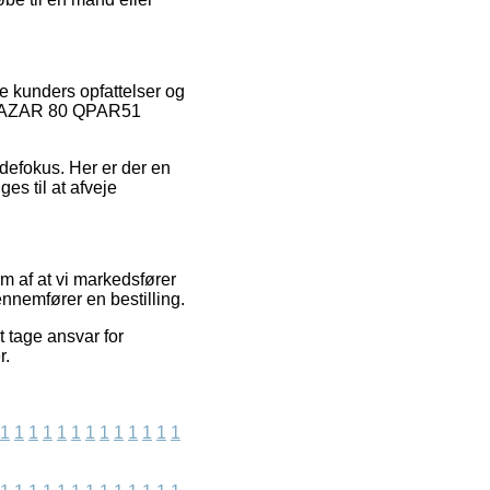
e kunders opfattelser og
LV DAZAR 80 QPAR51
ndefokus. Her er der en
es til at afveje
rm af at vi markedsfører
nnemfører en bestilling.
t tage ansvar for
r.
1
1
1
1
1
1
1
1
1
1
1
1
1