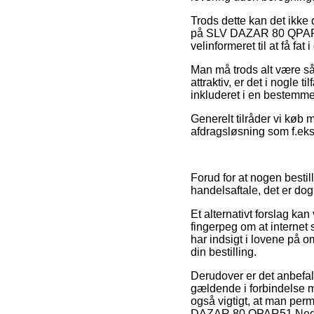
Trods dette kan det ikke 
på SLV DAZAR 80 QPAR51 
velinformeret til at få fat 
Man må trods alt være så 
attraktiv, er det i nogle 
inkluderet i en bestemme
Generelt tilråder vi køb 
afdragsløsning som f.eks. 
Forud for at nogen besti
handelsaftale, det er do
Et alternativt forslag kan
fingerpeg om at internet 
har indsigt i lovene på 
din bestilling.
Derudover er det anbefa
gældende i forbindelse 
også vigtigt, at man per
DAZAR 80 QPAR51 Nedgrav