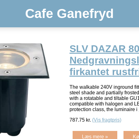
Cafe Ganefryd
SLV DAZAR 8
Nedgravnings
firkantet rustfr
The walkable 240V inground fitt
steel shade and partially froste
with a rotatable and tiltable GU
compatible with halogen and LE
protection class, the luminaire i
787.75
kr.
(Vis fragtpris)
Læs mere »
Kø