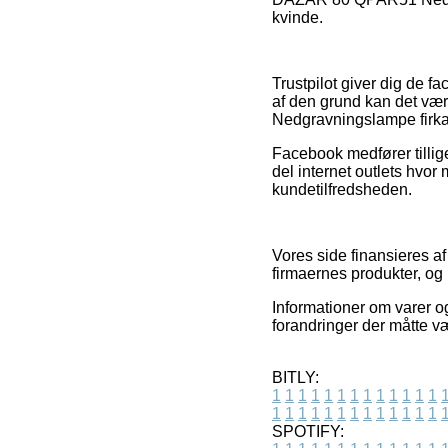
kvinde.
Trustpilot giver dig de 
af den grund kan det væ
Nedgravningslampe firkante
Facebook medfører tillige
del internet outlets hvor
kundetilfredsheden.
Vores side finansieres af
firmaernes produkter, og
Informationer om varer og
forandringer der måtte v
BITLY:
1
1
1
1
1
1
1
1
1
1
1
1
1
1
1
1
1
1
1
1
1
1
1
1
1
1
SPOTIFY: