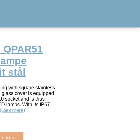
0 QPAR51
lampe
it stål
ing with square stainless
d glass cover is equipped
10 socket and is thus
D lamps. With its IP67
(Læs mere)
b nu »