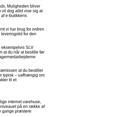
lads. Muligheden bliver
il dog altid vise sig at
 af e-butikkens
t vi har brug for ordren
leveringstid for den
r, eksempelvis SLV
at du når at bestille før
t lagermedarbejderne
præmissen at du bestiller
som typisk – uafhængig om
ter til et
llige internet varehuse,
sniveauet på en række af
le gange præstere