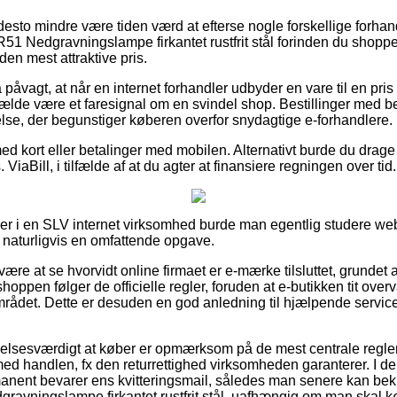
desto mindre være tiden værd at efterse nogle forskellige forhand
Nedgravningslampe firkantet rustfrit stål forinden du shopper
i den mest attraktive pris.
påvagt, at når en internet forhandler udbyder en vare til en pris 
tilfælde være et faresignal om en svindel shop. Bestillinger med be
lse, der begunstiger køberen overfor snydagtige e-forhandlere.
med kort eller betalinger med mobilen. Alternativt burde du drage 
ViaBill, i tilfælde af at du agter at finansiere regningen over tid.
ller i en SLV internet virksomhed burde man egentlig studere w
g naturligvis en omfattende opgave.
 være at se hvorvidt online firmaet er e-mærke tilsluttet, grundet a
shoppen følger de officielle regler, foruden at e-butikken tit ove
området. Dette er desuden en god anledning til hjælpende servic
lelsesværdigt at køber er opmærksom på de mest centrale regle
med handlen, fx den returrettighed virksomheden garanterer. I
manent bevarer ens kvitteringsmail, således man senere kan bek
ningslampe firkantet rustfrit stål, uafhængig om man skal køb