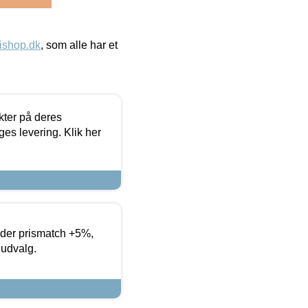
ishop.dk
, som alle har et
ter på deres
es levering. Klik her
yder prismatch +5%,
 udvalg.