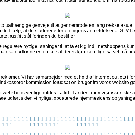
facto uafhængige genveje til at gennemrode en lang række aktuell
re til hjælp, at du studerer e-forretningens anmeldelser af S
t rustfrit stål forinden du bestiller.
 regulære nyttige løsninger til at få et kig ind i netshoppens ku
 man kan udforme en omtale af deres køb, som lige så vel må brug
 reklamer. Vi har samarbejder med et hold af internet outlets i fo
 indkasserer kommission forudsat en bruger fra vores website ge
 webshops vedligeholdes fra tid til anden, men vi ønsker ikke a
ære udført siden vi nyligst opdaterede hjemmesidens oplysninge
1
1
1
1
1
1
1
1
1
1
1
1
1
1
1
1
1
1
1
1
1
1
1
1
1
1
1
1
1
1
1
1
1
1
1
1
1
1
1
1
1
1
1
1
1
1
1
1
1
1
1
1
1
1
1
1
1
1
1
1
1