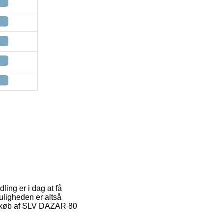
ling er i dag at få
Muligheden er altså
ed køb af SLV DAZAR 80