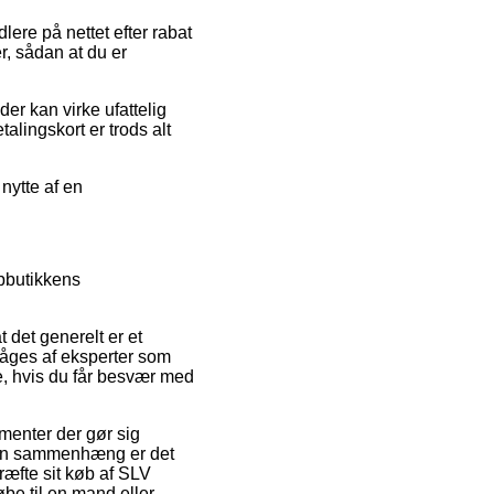
lere på nettet efter rabat
, sådan at du er
der kan virke ufattelig
talingskort er trods alt
nytte af en
ebbutikkens
t det generelt er et
rvåges af eksperter som
e, hvis du får besvær med
menter der gør sig
 den sammenhæng er det
ræfte sit køb af SLV
e til en mand eller