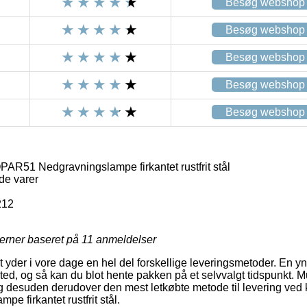
Besøg webshop
Besøg webshop
Besøg webshop
Besøg webshop
Besøg webshop
51 Nedgravningslampe firkantet rustfrit stål
de varer
212
jerner baseret på
11
anmeldelser
yder i vore dage en hel del forskellige leveringsmetoder. En ynd
ssted, og så kan du blot hente pakken på et selvvalgt tidspunkt. 
og desuden derudover den mest letkøbte metode til levering v
 firkantet rustfrit stål.