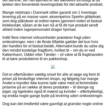
det samme, så i det øjemed er det særdeles fornuftigt at du
tjekker den forventede leveringsdato for det aktuelle produkt.
Mange netshops i Danmark stiller garanti om 1 hverdags
levering på en masse varer, eksempelvis Sprehn glittebræt,
som dog påkræver at ordren køres igennem inden et fastsat
klokkeslæt, sådan at de kan nå at få dit nye produkt sendt
afsted inden lagerpersonalet drager hjemad.
Indtil flere internet virksomheder præsterer fragt uden
omkostninger, men i de fleste tilfælde gælder det kun hvis
der handles for et fastsat beløb. Alternativt burde du udse dig
den mindst kostelige fragtform, hvilket tit – om du er ved
København, Odder eller Tønder – vil være at få fragtmanden
til at køre produkterne til en pakkeshop.
Det er efterhånden vældig smart for alle at søge sig frem til
priser på forskellige internet shops, og følgelig har mange
Andet e-handler ikke kunne lade være med at formindske
priserne på en række af deres produkter – til drenge og
piger, og ligeledes også til mænd og kvinder – eftertrykkeligt,
og endda nogle gange byde på levering uden omkostninger.
Dog kan det imidlertid være gavnligt at granske nogle online