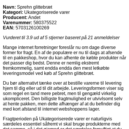
Navn:
Sprehn glittebræt
Kategori:
Ukategoriserede varer
Producent:
Andet
Varenummer:
580375522
EAN:
5703126100269
Vurderet til
3.9
ud af 5 stjerner baseret på
21
anmeldelser
Mange internet forretninger foreslår nu om dage diverse
former for fragt. En af de populære er nu til dags at afsende
til en pakkeshop, hvor du kan afhente de købte produkter når
det passer dig bedst. Denne er nemlig ekstremt
fremkommelig, samt endda endda den mest letkøbte
leveringsmodel ved køb af Sprehn glittebræt.
Du bør alternativt tænke over at bestille varerne til levering
hjem til dig eller ud til dit arbejde. Leveringsformen viser sig
som regel en tand mere pebret, men til gengæld virkelig
ukompliceret. Den billigste fragtmulighed er utvivlsomt selv
at hente pakken, men dette afhænger af at du befinder dig
med kort afstand til internet webshoppens lager.
Fragtperioden på Ukategoriserede varer er naturligvis
særdeles essentiel såfremt vi skal bruge produkterne med