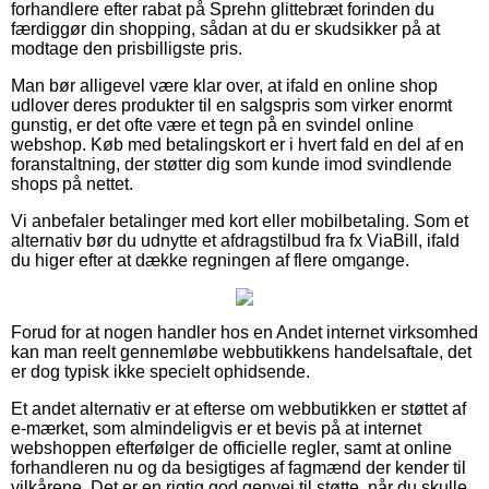
forhandlere efter rabat på Sprehn glittebræt forinden du
færdiggør din shopping, sådan at du er skudsikker på at
modtage den prisbilligste pris.
Man bør alligevel være klar over, at ifald en online shop
udlover deres produkter til en salgspris som virker enormt
gunstig, er det ofte være et tegn på en svindel online
webshop. Køb med betalingskort er i hvert fald en del af en
foranstaltning, der støtter dig som kunde imod svindlende
shops på nettet.
Vi anbefaler betalinger med kort eller mobilbetaling. Som et
alternativ bør du udnytte et afdragstilbud fra fx ViaBill, ifald
du higer efter at dække regningen af flere omgange.
Forud for at nogen handler hos en Andet internet virksomhed
kan man reelt gennemløbe webbutikkens handelsaftale, det
er dog typisk ikke specielt ophidsende.
Et andet alternativ er at efterse om webbutikken er støttet af
e-mærket, som almindeligvis er et bevis på at internet
webshoppen efterfølger de officielle regler, samt at online
forhandleren nu og da besigtiges af fagmænd der kender til
vilkårene. Det er en rigtig god genvej til støtte, når du skulle