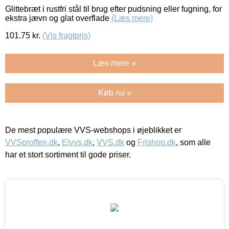
Glittebræt i rustfri stål til brug efter pudsning eller fugning, for
ekstra jævn og glat overflade
(Læs mere)
101.75
kr.
(Vis fragtpris)
Læs mere »
Køb nu »
De mest populære VVS-webshops i øjeblikket er
VVSproffen.dk
,
Elvvs.dk
,
VVS.dk
og
Frishop.dk
, som alle
har et stort sortiment til gode priser.