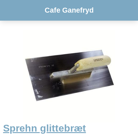
Cafe Ganefryd
Sprehn glittebræt