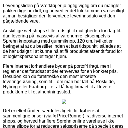
Leveringstiden på Værktøj er jo rigtig vigtig om du mangler
pakken lige om lidt, og herved er det fuldkommen væsentligt
at man besigtiger den forventede leveringsdato ved den
pågældende vare.
Adskillige webshops stiller udsigt til muligheden for dag-til-
dag levering på massevis af varenumre, eksempelvis
Sprehn knopstang med gummiknop, 120 cm, hvilket er
betinget af at du bestiller inden et fast tidspunkt, således at
de har udsigt til at kunne nå at få produktet afsendt forud for
at logistikpersonalet tager hjem.
Flere internet forhandlere byder på portofri fragt, men i
reglen er det forudsat at der erhverves for en konkret pris.
Desuden kan du foretrække den mest letkøbte
leveringsløsning, som tit – om man bor tæt på Roskilde,
Nyborg eller Faaborg – er at få fragtfirmaet til at levere
produkterne til et afhentningssted.
Det er efterhånden særdeles ligetil for købere at
sammenligne priser (via fx PriceRunner) fra diverse internet
shops, og herved har flere Sprehn online varehuse ikke
kunne slippe for at reducere salgspriserne på specielt deres