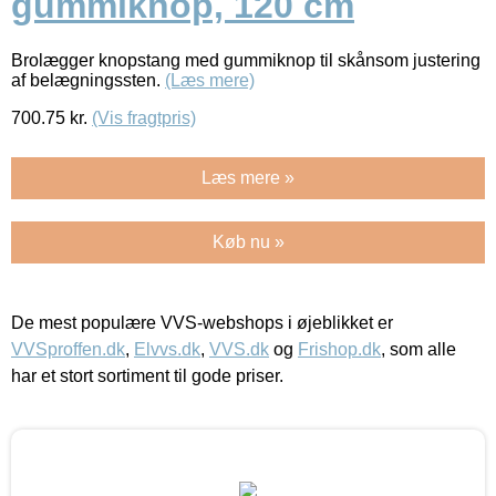
gummiknop, 120 cm
Brolægger knopstang med gummiknop til skånsom justering
af belægningssten.
(Læs mere)
700.75
kr.
(Vis fragtpris)
Læs mere »
Køb nu »
De mest populære VVS-webshops i øjeblikket er
VVSproffen.dk
,
Elvvs.dk
,
VVS.dk
og
Frishop.dk
, som alle
har et stort sortiment til gode priser.