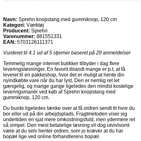
Navn:
Sprehn knopstang med gummiknop, 120 cm
Kategori:
Værktøj
Producent:
Sprehn
Varenummer:
881551331
EAN:
5703126111371
Vurderet til
4.1
ud af 5 stjerner baseret på
29
anmeldelser
Temmelig mange internet butikker tilbyder i dag flere
leveringsløsninger. En favorit iblandt mange er p.t. at få
leveret til en pakkeshop, hvor det er muligt at hente din
nyindkøbte vare når du har lyst. Den er nemlig ret let
gængelig, og mange gange ligeledes den mindst kostelige
leveringsmanér ved køb af Sprehn knopstang med
gummiknop, 120 cm.
Du burde ligeledes tænke over at få ordren sendt til hvor du
bor eller ud på din arbejdsplads. Fragtmetoden viser sig
undertiden en sjat mere omkostningsfuld, men ydermere ret
så simpel. Den mest betalelige løsning vil dog utvivlsomt
være at du selv henter ordren, som jo kræver at du har
bopæl lige ved online forhandlerens bopæl.