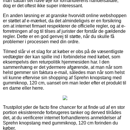
man sådan set have øje for forhandlerens handelsaftale,
dog er det oftest ikke super interessant.
En anden løsning er at granske hvorvidt online webshoppen
er støttet af e-mærket, da det almindeligvis er en forsikring
om at internet firmaet respekterer de officielle regler, og at e-
forretningen af og til tilses af jurister der forstår de gældende
regler. Dette er en god genvej til støtte, når du skulle få
problemer i processen med din ordre.
Tilmed slår vi et slag for at køber er obs på de væsentligste
vedtægter der kan spille ind i forbindelse med købet, som
eksempelvis den returpolitik hjemmesiden har. I den
sammenhæng er det ydermere afgørende, at man når som
helst gemmer sin faktura e-mail, således man når som helst
vil kunne eftervise sin shopping af Sprehn knopstang med
gummiknop, 120 cm, uanset om man leder efter et produkt til
en dame eller herre.
Trustpilot yder de facto fine chancer for at finde ud af en stor
portion eksisterende forbrugeres tanker og derved tilrådes
det, at du verificerer internet forhandlerens anmeldelser af
Sprehn knopstang med gummiknop, 120 cm forinden du
køber.