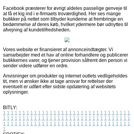
Facebook præsterer for øvrigt aldeles passelige genveje til
at få et kig ind i e-firmaets troværdighed. Her ses mange
butikker på nettet som tilbyder kunderne at frembringe en
bedømmelse af deres køb, hvilket ydermere bør udnyttes til
afvejning af kundetilfredsheden.
Vores website er finansieret af annonceindtægter. Vi
samarbejder med et hav af online forhandlere og publicerer
butikkernes varer, og tjener provision såfremt den person vi
sender videre udfører en ordre.
Anvisninger om produkter og internet outlets vedligeholdes
tit, men vi ønsker ikke at tage ansvar for rettelser der
eventuelt er udført efter sidste opdatering af websitets
oplysninger.
BITLY:
1
1
1
1
1
1
1
1
1
1
1
1
1
1
1
1
1
1
1
1
1
1
1
1
1
1
1
1
1
1
1
1
1
1
1
1
1
1
1
1
1
1
1
1
1
1
1
1
1
1
1
1
1
1
1
1
1
1
1
1
1
1
1
1
1
1
1
1
1
1
1
1
1
1
1
1
1
1
1
1
1
1
1
1
1
1
1
1
1
1
1
1
1
1
1
1
1
1
1
1