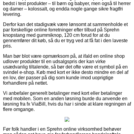
bedst i test produkter – til børn og babyer, men også til herrer
og damer – kolossalt, og endda nogle gange sikre fragtfri
levering.
Derfor kan det stadigvæk være lønsomt at sammenholde et
par forskellige online forretninger efter tilbud på Sprehn
knopstang med gummiknop, 120 cm forud for at du
gennemfører dit køb, så du er tryg ved at få fat i den laveste
pris.
Man bør blot være opmærksom på, at ifald en online shop
udlover produkter til en udsalgspris der kan virke
usædvanlig tiltalende, så bør det ofte være et symbol på en
svindel e-shop. Køb med kort er ikke desto mindre en del af
en lov, der passer på dig som kunde imod uoprigtige
forhandlere på nettet.
Vi anbefaler generelt betalinger med kort eller betalinger
med mobilen. Som en anden løsning burde du anvende en
løsning fra fx ViaBill, hvis du har i sinde at klare regningen af
flere omgange.
Før folk handler i en Sprehn online virksomhed behøver