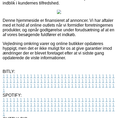
indblik i kundernes tilfredshed.
Denne hjemmeside er finansieret af annoncer. Vi har aftaler
med et hold af online outlets når vi formidler forretningernes
produkter, og opnår godtgørelse under forudsætning af at en
af vores besøgende fuldfører et indkøb.
Vejledning omkring varer og online butikker opdateres
hyppigt, men det er ikke muligt for os at give garantier imod
ændringer der er blevet foretaget efter at vi sidste gang
opdaterede de viste informationer.
BITLY:
1
1
1
1
1
1
1
1
1
1
1
1
1
1
1
1
1
1
1
1
1
1
1
1
1
1
1
1
1
1
1
1
1
1
1
1
1
1
1
1
1
1
1
1
1
1
1
1
1
1
1
1
1
1
1
1
1
1
1
1
1
1
1
1
1
1
1
1
1
1
1
1
1
1
1
1
1
1
1
1
1
1
1
1
1
1
1
1
1
1
1
1
1
1
1
1
1
1
1
1
SPOTIFY:
1
1
1
1
1
1
1
1
1
1
1
1
1
1
1
1
1
1
1
1
1
1
1
1
1
1
1
1
1
1
1
1
1
1
1
1
1
1
1
1
1
1
1
1
1
1
1
1
1
1
1
1
1
1
1
1
1
1
1
1
1
1
1
1
1
1
1
1
1
1
1
1
1
1
1
1
1
1
1
1
1
1
1
1
1
1
1
1
1
1
1
1
1
1
1
1
1
1
1
1