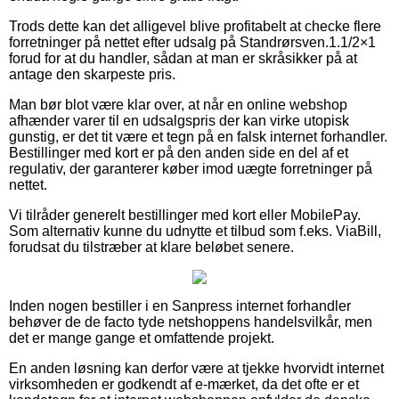
Trods dette kan det alligevel blive profitabelt at checke flere
forretninger på nettet efter udsalg på Standrørsven.1.1/2×1
forud for at du handler, sådan at man er skråsikker på at
antage den skarpeste pris.
Man bør blot være klar over, at når en online webshop
afhænder varer til en udsalgspris der kan virke utopisk
gunstig, er det tit være et tegn på en falsk internet forhandler.
Bestillinger med kort er på den anden side en del af et
regulativ, der garanterer køber imod uægte forretninger på
nettet.
Vi tilråder generelt bestillinger med kort eller MobilePay.
Som alternativ kunne du udnytte et tilbud som f.eks. ViaBill,
forudsat du tilstræber at klare beløbet senere.
Inden nogen bestiller i en Sanpress internet forhandler
behøver de de facto tyde netshoppens handelsvilkår, men
det er mange gange et omfattende projekt.
En anden løsning kan derfor være at tjekke hvorvidt internet
virksomheden er godkendt af e-mærket, da det ofte er et