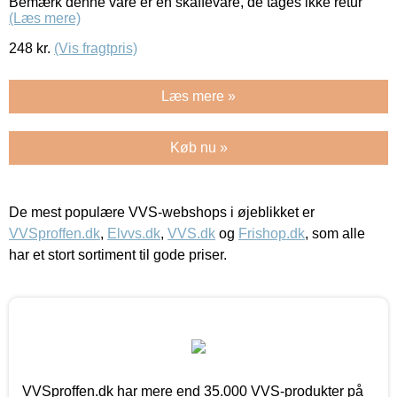
Bemærk denne vare er en skaffevare, de tages ikke retur
(Læs mere)
248
kr.
(Vis fragtpris)
Læs mere »
Køb nu »
De mest populære VVS-webshops i øjeblikket er
VVSproffen.dk
,
Elvvs.dk
,
VVS.dk
og
Frishop.dk
, som alle
har et stort sortiment til gode priser.
VVSproffen.dk har mere end 35.000 VVS-produkter på