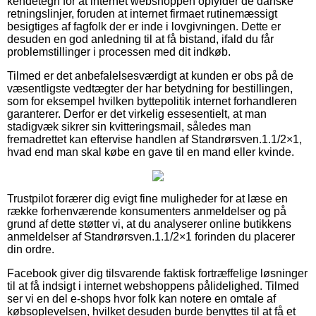
kendetegn for at internet webshoppen opfylder de danske
retningslinjer, foruden at internet firmaet rutinemæssigt
besigtiges af fagfolk der er inde i lovgivningen. Dette er
desuden en god anledning til at få bistand, ifald du får
problemstillinger i processen med dit indkøb.
Tilmed er det anbefalelsesværdigt at kunden er obs på de
væsentligste vedtægter der har betydning for bestillingen,
som for eksempel hvilken byttepolitik internet forhandleren
garanterer. Derfor er det virkelig essesentielt, at man
stadigvæk sikrer sin kvitteringsmail, således man
fremadrettet kan eftervise handlen af Standrørsven.1.1/2×1,
hvad end man skal købe en gave til en mand eller kvinde.
Trustpilot forærer dig evigt fine muligheder for at læse en
række forhenværende konsumenters anmeldelser og på
grund af dette støtter vi, at du analyserer online butikkens
anmeldelser af Standrørsven.1.1/2×1 forinden du placerer
din ordre.
Facebook giver dig tilsvarende faktisk fortræffelige løsninger
til at få indsigt i internet webshoppens pålidelighed. Tilmed
ser vi en del e-shops hvor folk kan notere en omtale af
købsoplevelsen, hvilket desuden burde benyttes til at få et