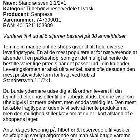
Navn:
Standrørsven.1.1/2×1
Kategori:
Tilbehør & reservedele til vask
Producent:
Sanpress
Varenummer:
747390011
EAN:
4015211103989
Vurderet til
4
ud af 5 stjerner baseret på
38
anmeldelser
Temmelig mange online shops giver til alt held diverse
leveringstyper. En af de mest populære er for nærværende at
afsende til en pakkeshop, som gør det muligt at hente de
bestilte varer lige præcis når det passer ind i din kalender.
Leveringsformen er altså ultra enkel, samt ofte desuden den
mest prisbevidste form for fragt ved køb af
Standrørsven.1.1/2×1.
Du burde ydermere udse dig at få ordren leveret til din
lejlighed eller hus eller til din arbejdsplads. Denne viser sig
uheldigvis lidt mere pebret, men endda vældig let. Den mest
letkøbte fragttype er uden tvivl selv at hente produkterne,
men den mulighed stiller krav om at du er i kort afstand af e-
shoppens lager.
Antal dages levering på Tilbehør & reservedele til vask er
selvfølgelig særligt afgørende om man skal bruge varerne