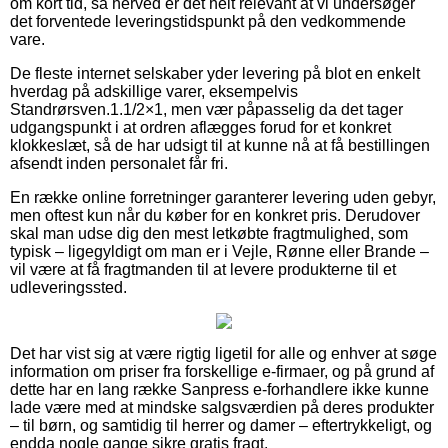
om kort tid, så herved er det helt relevant at vi undersøger
det forventede leveringstidspunkt på den vedkommende
vare.
De fleste internet selskaber yder levering på blot en enkelt
hverdag på adskillige varer, eksempelvis
Standrørsven.1.1/2×1, men vær påpasselig da det tager
udgangspunkt i at ordren aflægges forud for et konkret
klokkeslæt, så de har udsigt til at kunne nå at få bestillingen
afsendt inden personalet får fri.
En række online forretninger garanterer levering uden gebyr,
men oftest kun når du køber for en konkret pris. Derudover
skal man udse dig den mest letkøbte fragtmulighed, som
typisk – ligegyldigt om man er i Vejle, Rønne eller Brande –
vil være at få fragtmanden til at levere produkterne til et
udleveringssted.
Det har vist sig at være rigtig ligetil for alle og enhver at søge
information om priser fra forskellige e-firmaer, og på grund af
dette har en lang række Sanpress e-forhandlere ikke kunne
lade være med at mindske salgsværdien på deres produkter
– til børn, og samtidig til herrer og damer – eftertrykkeligt, og
endda nogle gange sikre gratis fragt.