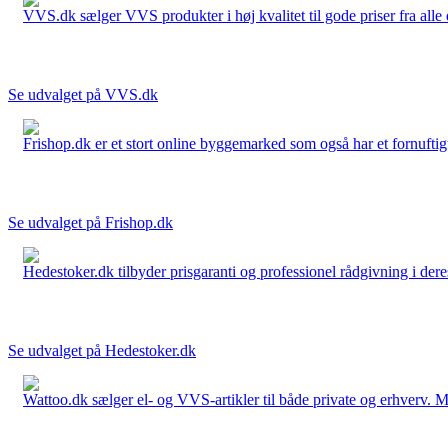
VVS.dk sælger VVS produkter i høj kvalitet til gode priser fra al
Se udvalget på VVS.dk
Frishop.dk er et stort online byggemarked som også har et fornuftigt
Se udvalget på Frishop.dk
Hedestoker.dk tilbyder prisgaranti og professionel rådgivning i dere
Se udvalget på Hedestoker.dk
Wattoo.dk sælger el- og VVS-artikler til både private og erhverv. M