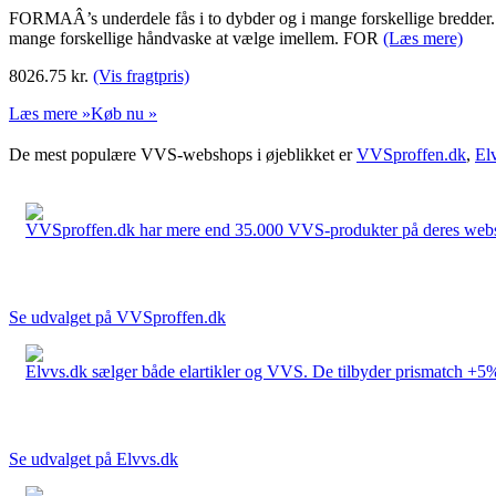
FORMAÂ’s underdele fås i to dybder og i mange forskellige bredder. 
mange forskellige håndvaske at vælge imellem. FOR
(Læs mere)
8026.75
kr.
(Vis fragtpris)
Læs mere »
Køb nu »
De mest populære VVS-webshops i øjeblikket er
VVSproffen.dk
,
El
VVSproffen.dk har mere end 35.000 VVS-produkter på deres webshop
Se udvalget på VVSproffen.dk
Elvvs.dk sælger både elartikler og VVS. De tilbyder prismatch +5%,
Se udvalget på Elvvs.dk