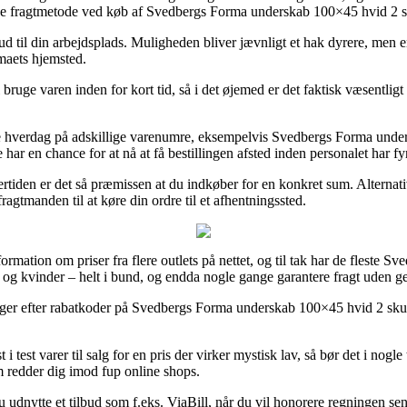
lige fragtmetode ved køb af Svedbergs Forma underskab 100×45 hvid 2
 ud til din arbejdsplads. Muligheden bliver jævnligt et hak dyrere, men
rmaets hjemsted.
 bruge varen inden for kort tid, så i det øjemed er det faktisk væsentlig
 hverdag på adskillige varenumre, eksempelvis Svedbergs Forma under
har en chance for at nå at få bestillingen afsted inden personalet har fy
ertiden er det så præmissen at du indkøber for en konkret sum. Alternativ
ragtmanden til at køre din ordre til et afhentningssted.
ormation om priser fra flere outlets på nettet, og til tak har de fleste Sv
d og kvinder – helt i bund, og endda nogle gange garantere fragt uden g
etninger efter rabatkoder på Svedbergs Forma underskab 100×45 hvid 2 s
 test varer til salg for en pris der virker mystisk lav, så bør det i nog
m redder dig imod fup online shops.
du udnytte et tilbud som f.eks. ViaBill, når du vil honorere regningen sen