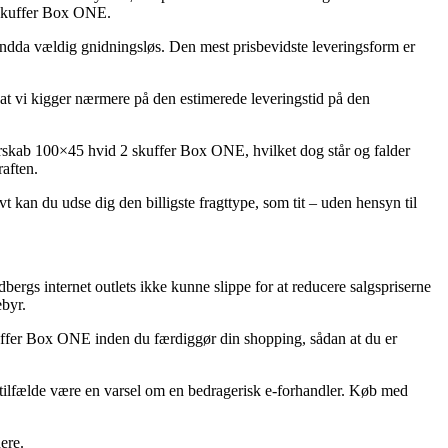
 skuffer Box ONE.
 endda vældig gnidningsløs. Den mest prisbevidste leveringsform er
t at vi kigger nærmere på den estimerede leveringstid på den
skab 100×45 hvid 2 skuffer Box ONE, hvilket dog står og falder
raften.
t kan du udse dig den billigste fragttype, som tit – uden hensyn til
edbergs internet outlets ikke kunne slippe for at reducere salgspriserne
ebyr.
kuffer Box ONE inden du færdiggør din shopping, sådan at du er
le tilfælde være en varsel om en bedragerisk e-forhandler. Køb med
ere.