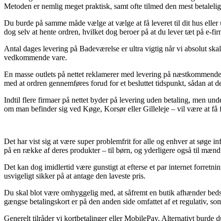
Metoden er nemlig meget praktisk, samt ofte tilmed den mest betale
Du burde på samme måde vælge at vælge at få leveret til dit hus eller
dog selv at hente ordren, hvilket dog beroer på at du lever tæt på e-fi
Antal dages levering på Badeværelse er ultra vigtig når vi absolut skal
vedkommende vare.
En masse outlets på nettet reklamerer med levering på næstkommende
med at ordren gennemføres forud for et besluttet tidspunkt, sådan at de 
Indtil flere firmaer på nettet byder på levering uden betaling, men und
om man befinder sig ved Køge, Korsør eller Gilleleje – vil være at få f
Det har vist sig at være super problemfrit for alle og enhver at søge inf
på en række af deres produkter – til børn, og yderligere også til mæn
Det kan dog imidlertid være gunstigt at efterse et par internet forr
usvigeligt sikker på at antage den laveste pris.
Du skal blot være omhyggelig med, at såfremt en butik afhænder bedst i
gængse betalingskort er på den anden side omfattet af et regulativ, so
Generelt tilråder vi kortbetalinger eller MobilePay. Alternativt burde 