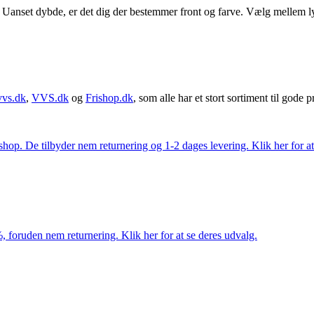
Uanset dybde, er det dig der bestemmer front og farve. Vælg mellem ly
vvs.dk
,
VVS.dk
og
Frishop.dk
, som alle har et stort sortiment til gode pr
. De tilbyder nem returnering og 1-2 dages levering. Klik her for at 
 foruden nem returnering. Klik her for at se deres udvalg.