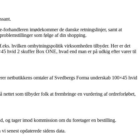
ssant.
t e-forhandleren imødekommer de danske retningslinjer, samt at
 problemstillinger som følge af din shopping.
f.eks. hvilken ombytningspolitik virksomheden tilbyder. Her er det
0×45 hvid 2 skuffer Box ONE, hvad end man er på udkig efter varer til
rificerer netbutikkens omtaler af Svedbergs Forma underskab 100×45 hvid
 nettet som tilbyder folk at frembringe en vurdering af ordreforløbet,
bud, og tager imod kommission om du foretager en bestilling.
 vi senest opdaterede sidens data.