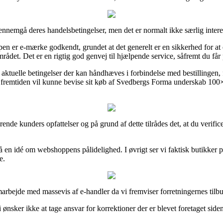
ennemgå deres handelsbetingelser, men det er normalt ikke særlig intere
pen er e-mærke godkendt, grundet at det generelt er en sikkerhed for a
ådet. Det er en rigtig god genvej til hjælpende service, såfremt du får
ktuelle betingelser der kan håndhæves i forbindelse med bestillingen, 
an i fremtiden vil kunne bevise sit køb af Svedbergs Forma underskab 10
terende kunders opfattelser og på grund af dette tilrådes det, at du ve
en idé om webshoppens pålidelighed. I øvrigt ser vi faktisk butikker på
e.
amarbejde med massevis af e-handler da vi fremviser forretningernes til
ønsker ikke at tage ansvar for korrektioner der er blevet foretaget siden