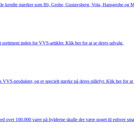
le de kendte mærker som Ifö, Grohe, Gustavsberg, Vola, Hansgrohe og Me
 sortiment inden for VVS-artikler. Klik her for at se deres udvalg.
s VVS-produkter, og er specielt stærke på deres pillefyr. Klik her for at
ed over 100.000 varer på hylderne skulle der være noget til enhver smag