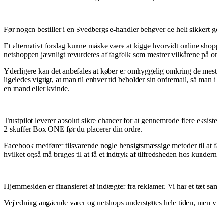
Før nogen bestiller i en Svedbergs e-handler behøver de helt sikkert g
Et alternativt forslag kunne måske være at kigge hvorvidt online shop
netshoppen jævnligt revurderes af fagfolk som mestrer vilkårene på omr
Yderligere kan det anbefales at køber er omhyggelig omkring de mest a
ligeledes vigtigt, at man til enhver tid beholder sin ordremail, så m
en mand eller kvinde.
Trustpilot leverer absolut sikre chancer for at gennemrode flere eksis
2 skuffer Box ONE før du placerer din ordre.
Facebook medfører tilsvarende nogle hensigtsmæssige metoder til at få 
hvilket også må bruges til at få et indtryk af tilfredsheden hos kundern
Hjemmesiden er finansieret af indtægter fra reklamer. Vi har et tæt s
Vejledning angående varer og netshops understøttes hele tiden, men vi 