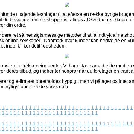
nlunde tiltalende løsninger til at efterse en række øvrige bruge
, at du besigtiger online shoppens ratings af Svedbergs Skoga r
rer din ordre.
ere ret så hensigtsmæssige metoder til at få indtryk af netsho
isk online selskaber i Danmark hvor kunder kan nedfælde en vur
 et indblik i kundetilfredsheden.
nsieret af reklameindtægter. Vi har et tæt samarbejde med en 
r deres tilbud, og indhenter honorar når du foretager en transa
er og e-firmaer opretholdes hyppigt, men vi påtager os intet an
vi nyligst opdaterede vores data.
1
1
1
1
1
1
1
1
1
1
1
1
1
1
1
1
1
1
1
1
1
1
1
1
1
1
1
1
1
1
1
1
1
1
1
1
1
1
1
1
1
1
1
1
1
1
1
1
1
1
1
1
1
1
1
1
1
1
1
1
1
1
1
1
1
1
1
1
1
1
1
1
1
1
1
1
1
1
1
1
1
1
1
1
1
1
1
1
1
1
1
1
1
1
1
1
1
1
1
1
1
1
1
1
1
1
1
1
1
1
1
1
1
1
1
1
1
1
1
1
1
1