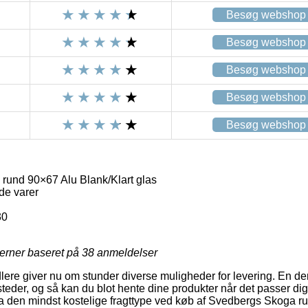
Besøg webshop
Besøg webshop
Besøg webshop
Besøg webshop
Besøg webshop
und 90×67 Alu Blank/Klart glas
de varer
30
jerner baseret på
38
anmeldelser
dlere giver nu om stunder diverse muligheder for levering. En de
eder, og så kan du blot hente dine produkter når det passer di
dda den mindst kostelige fragttype ved køb af Svedbergs Skoga r