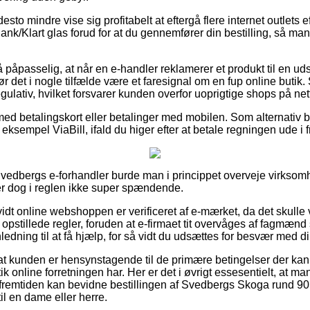
esto mindre vise sig profitabelt at eftergå flere internet outlets 
k/Klart glas forud for at du gennemfører din bestilling, så man 
 påpasselig, at når en e-handler reklamerer et produkt til en uds
ør det i nogle tilfælde være et faresignal om en fup online butik
egulativ, hvilket forsvarer kunden overfor uoprigtige shops på nett
 med betalingskort eller betalinger med mobilen. Som alternativ
 eksempel ViaBill, ifald du higer efter at betale regningen ude i 
Svedbergs e-forhandler burde man i princippet overveje virkso
er dog i reglen ikke super spændende.
rvidt online webshoppen er verificeret af e-mærket, da det skulle
e opstillede regler, foruden at e-firmaet tit overvåges af fagmænd
edning til at få hjælp, for så vidt du udsættes for besvær med d
 at kunden er hensynstagende til de primære betingelser der kan
ik online forretningen har. Her er det i øvrigt essesentielt, at ma
i fremtiden kan bevidne bestillingen af Svedbergs Skoga rund 90
l en dame eller herre.