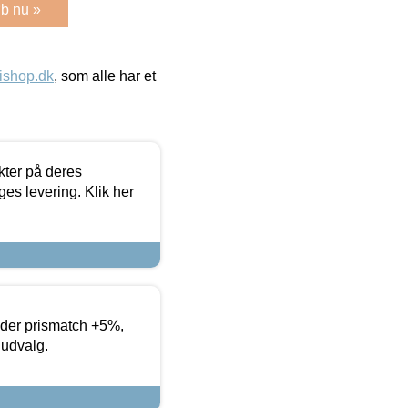
b nu »
ishop.dk
, som alle har et
ter på deres
es levering. Klik her
yder prismatch +5%,
 udvalg.