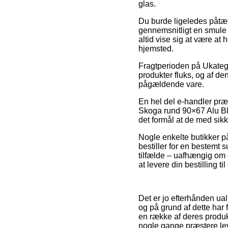
glas.
Du burde ligeledes påtænk
gennemsnitligt en smule
altid vise sig at være at
hjemsted.
Fragtperioden på Ukateg
produkter fluks, og af den
pågældende vare.
En hel del e-handler præ
Skoga rund 90×67 Alu Bla
det formål at de med sikk
Nogle enkelte butikker p
bestiller for en bestemt 
tilfælde – uafhængig om d
at levere din bestilling ti
Det er jo efterhånden ualm
og på grund af dette har
en række af deres produkt
nogle gange præstere le