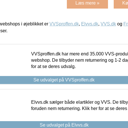
Læs mere »
Kø
ebshops i øjeblikket er
VVSproffen.dk
,
Elvvs.dk
,
VVS.dk
og
Fr
iser.
VVSproffen.dk har mere end 35.000 VVS-produk
webshop. De tilbyder nem returnering og 1-2 dag
for at se deres udvalg.
Se udvalget på VVSproffen.dk
Elvvs.dk sælger både elartikler og VVS. De tilb
foruden nem returnering. Klik her for at se deres
Se udvalget på Elvvs.dk