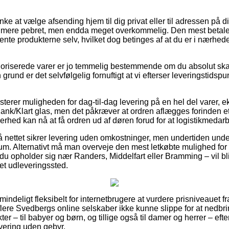
e at vælge afsending hjem til dig privat eller til adressen på d
 mere pebret, men endda meget overkommelig. Den mest betaleli
 hente produkterne selv, hvilket dog betinges af at du er i nærhe
oriserede varer er jo temmelig bestemmende om du absolut ska
 grund er det selvfølgelig fornuftigt at vi efterser leveringstidspu
sterer muligheden for dag-til-dag levering på en hel del varer,
nk/Klart glas, men det påkræver at ordren aflægges forinden et
erhed kan nå at få ordren ud af døren forud for at logistikmedarb
å nettet sikrer levering uden omkostninger, men undertiden unde
sum. Alternativt må man overveje den mest letkøbte mulighed for fr
u opholder sig nær Randers, Middelfart eller Bramming – vil bli
l et udleveringssted.
indeligt fleksibelt for internetbrugere at vurdere prisniveauet fra
 flere Svedbergs online selskaber ikke kunne slippe for at nedb
er – til babyer og børn, og tillige også til damer og herrer – efte
vering uden gebyr.