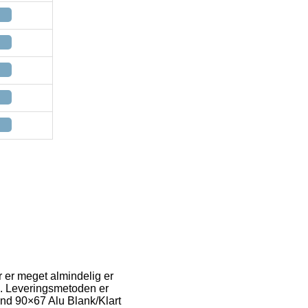
r er meget almindelig er
g. Leveringsmetoden er
und 90×67 Alu Blank/Klart