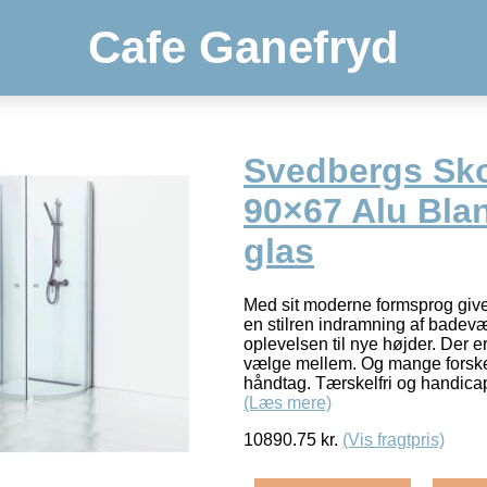
Cafe Ganefryd
Svedbergs Sk
90×67 Alu Blan
glas
Med sit moderne formsprog giv
en stilren indramning af badevær
oplevelsen til nye højder. Der 
vælge mellem. Og mange forskel
håndtag. Tærskelfri og handica
(Læs mere)
10890.75
kr.
(Vis fragtpris)