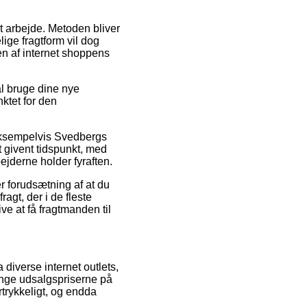
it arbejde. Metoden bliver
ge fragtform vil dog
den af internet shoppens
l bruge dine nye
nktet for den
 eksempelvis Svedbergs
 givent tidspunkt, med
ejderne holder fyraften.
r forudsætning af at du
agt, der i de fleste
ve at få fragtmanden til
 diverse internet outlets,
ringe udsalgspriserne på
rtrykkeligt, og endda