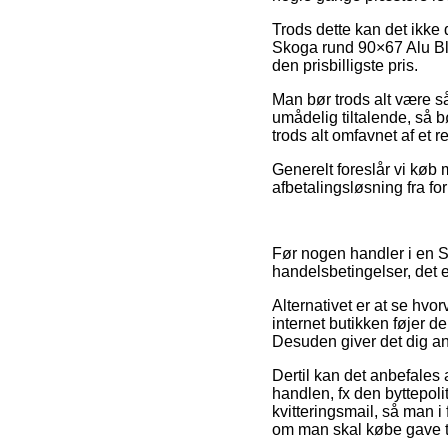
Trods dette kan det ikke d
Skoga rund 90×67 Alu Blan
den prisbilligste pris.
Man bør trods alt være så
umådelig tiltalende, så b
trods alt omfavnet af et r
Generelt foreslår vi køb
afbetalingsløsning fra for
Før nogen handler i en 
handelsbetingelser, det 
Alternativet er at se hvo
internet butikken føjer d
Desuden giver det dig anl
Dertil kan det anbefales
handlen, fx den byttepolit
kvitteringsmail, så man 
om man skal købe gave ti