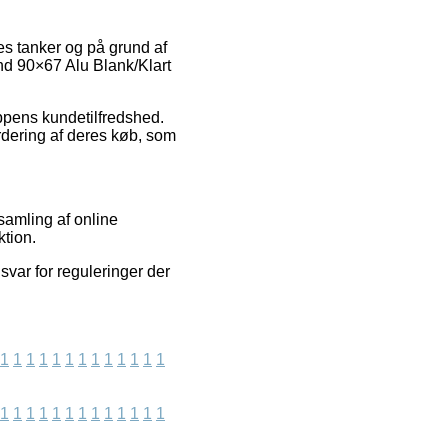
res tanker og på grund af
und 90×67 Alu Blank/Klart
ppens kundetilfredshed.
dering af deres køb, som
samling af online
ktion.
svar for reguleringer der
1
1
1
1
1
1
1
1
1
1
1
1
1
1
1
1
1
1
1
1
1
1
1
1
1
1