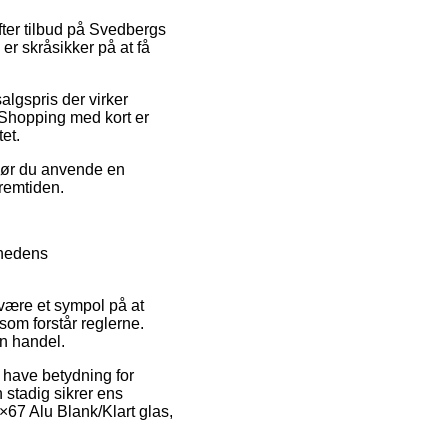
efter tilbud på Svedbergs
er skråsikker på at få
algspris der virker
. Shopping med kort er
et.
 bør du anvende en
fremtiden.
mhedens
 være et sympol på at
 som forstår reglerne.
in handel.
 have betydning for
n stadig sikrer ens
×67 Alu Blank/Klart glas,