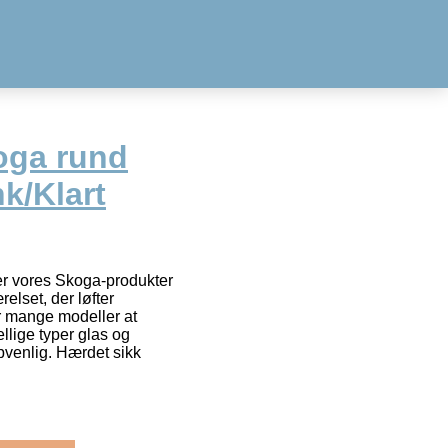
oga rund
k/Klart
er vores Skoga-produkter
elset, der løfter
er mange modeller at
lige typer glas og
pvenlig. Hærdet sikk