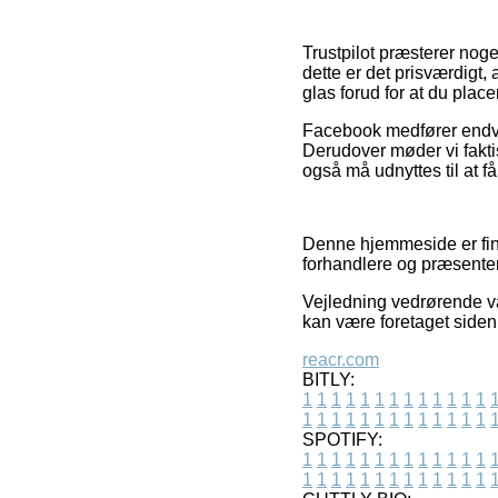
Trustpilot præsterer noge
dette er det prisværdigt
glas forud for at du place
Facebook medfører endvid
Derudover møder vi fakt
også må udnyttes til at få
Denne hjemmeside er fina
forhandlere og præsentere
Vejledning vedrørende var
kan være foretaget siden 
reacr.com
BITLY:
1
1
1
1
1
1
1
1
1
1
1
1
1
1
1
1
1
1
1
1
1
1
1
1
1
1
SPOTIFY:
1
1
1
1
1
1
1
1
1
1
1
1
1
1
1
1
1
1
1
1
1
1
1
1
1
1