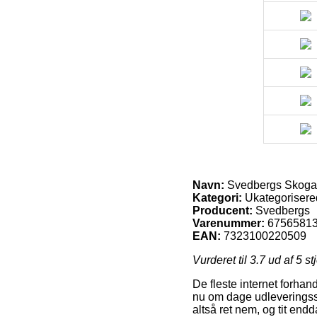
Navn:
Svedbergs Skoga r
Kategori:
Ukategorisere
Producent:
Svedbergs
Varenummer:
6756581
EAN:
7323100220509
Vurderet til
3.7
ud af 5 st
De fleste internet forhan
nu om dage udleveringsst
altså ret nem, og tit en