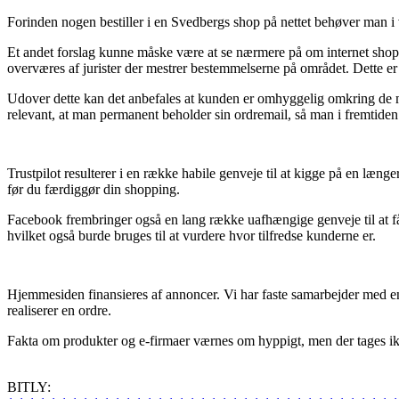
Forinden nogen bestiller i en Svedbergs shop på nettet behøver man i vir
Et andet forslag kunne måske være at se nærmere på om internet shoppe
overværes af jurister der mestrer bestemmelserne på området. Dette er 
Udover dette kan det anbefales at kunden er omhyggelig omkring de mest
relevant, at man permanent beholder sin ordremail, så man i fremtiden
Trustpilot resulterer i en række habile genveje til at kigge på en læng
før du færdiggør din shopping.
Facebook frembringer også en lang række uafhængige genveje til at få
hvilket også burde bruges til at vurdere hvor tilfredse kunderne er.
Hjemmesiden finansieres af annoncer. Vi har faste samarbejder med en
realiserer en ordre.
Fakta om produkter og e-firmaer værnes om hyppigt, men der tages ikke
BITLY: