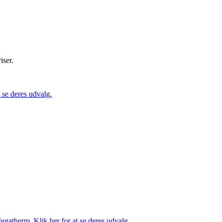
iser.
se deres udvalg.
gatherm. Klik her for at se deres udvalg.