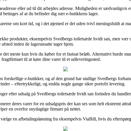
adresse eller ud til dit arbejdes adresse. Muligheden er sædvanligvis 
 betinges af at du befinder dig nær e-butikkens lager.
arerne om kort tid, og i det øjemed er det uden tvivl meningsfuldt at m
g række produkter, eksempelvis Svedbergs toiletsæde hvidt san, men vær
e afsted inden de lageransatte tager hjem.
or det meste kun hvis du køber for et fastsat beløb. Alternativt burde m
ragtfirmaet til at køre dine varer til et udleveringssted.
s forskellige e-butikker, og af den grund har utallige Svedbergs forhandl
inder – eftertrykkeligt, og endda nogle gange sikre portofri levering.
inger efter udsalg på Svedbergs toiletsæde hvidt san forinden du handler,
merer deres varer for en udsalgspris der kan ses som helt ekstremt attrak
ælper en overfor snydagtige firmaer på nettet.
du vælge en afbetalingsløsning fra eksempelvis ViaBill, hvis du efterspør