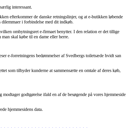
særlig interessant.
ikken efterkommer de danske retningslinjer, og at e-butikken løbende
es dilemmaer i forbindelse med dit indkøb.
ken ombytningsret e-firmaet benytter. I den relation er det tillige
 man skal købe til en dame eller herre.
u beser e-forretningens bedømmelser af Svedbergs toiletsæde hvidt san
nettet som tilbyder kunderne at sammensætte en omtale af deres køb,
 og modtager godtgørelse ifald en af de besøgende på vores hjemmeside
erede hjemmesidens data.