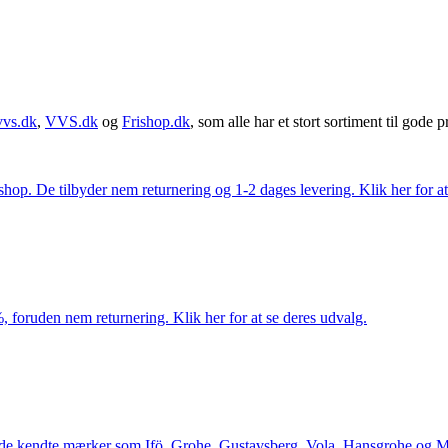
vvs.dk
,
VVS.dk
og
Frishop.dk
, som alle har et stort sortiment til gode pr
. De tilbyder nem returnering og 1-2 dages levering. Klik her for at 
 foruden nem returnering. Klik her for at se deres udvalg.
le de kendte mærker som Ifö, Grohe, Gustavsberg, Vola, Hansgrohe og Me