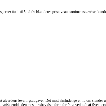
er fra 1 til 5 ud fra bl.a. deres prisniveau, sortimentstørrelse, kunde
lverdens leveringsudgaver. Det mest almindelige er nu om stunder udle
g typisk endda den mest prisbevidste form for fragt ved køb af Svedberg