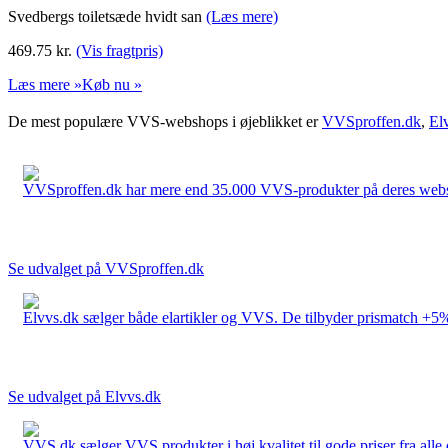
Svedbergs toiletsæde hvidt san
(Læs mere)
469.75
kr.
(Vis fragtpris)
Læs mere »
Køb nu »
De mest populære VVS-webshops i øjeblikket er
VVSproffen.dk
,
El
VVSproffen.dk har mere end 35.000 VVS-produkter på deres webshop
Se udvalget på VVSproffen.dk
Elvvs.dk sælger både elartikler og VVS. De tilbyder prismatch +5%,
Se udvalget på Elvvs.dk
VVS.dk sælger VVS produkter i høj kvalitet til gode priser fra al