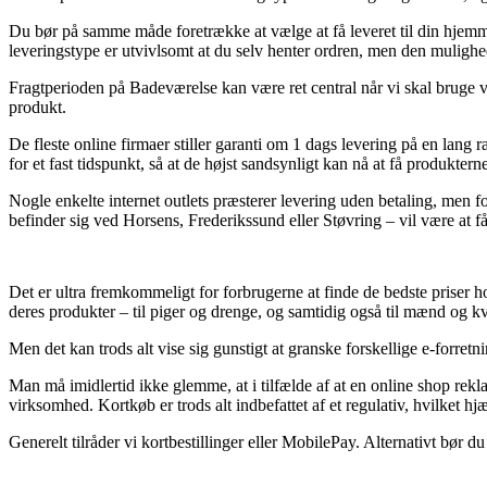
Du bør på samme måde foretrække at vælge at få leveret til din hjemme
leveringstype er utvivlsomt at du selv henter ordren, men den mulighed
Fragtperioden på Badeværelse kan være ret central når vi skal bruge v
produkt.
De fleste online firmaer stiller garanti om 1 dags levering på en lan
for et fast tidspunkt, så at de højst sandsynligt kan nå at få produktern
Nogle enkelte internet outlets præsterer levering uden betaling, men f
befinder sig ved Horsens, Frederikssund eller Støvring – vil være at få f
Det er ultra fremkommeligt for forbrugerne at finde de bedste priser ho
deres produkter – til piger og drenge, og samtidig også til mænd og kv
Men det kan trods alt vise sig gunstigt at granske forskellige e-forretn
Man må imidlertid ikke glemme, at i tilfælde af at en online shop rekla
virksomhed. Kortkøb er trods alt indbefattet af et regulativ, hvilket hj
Generelt tilråder vi kortbestillinger eller MobilePay. Alternativt bør 