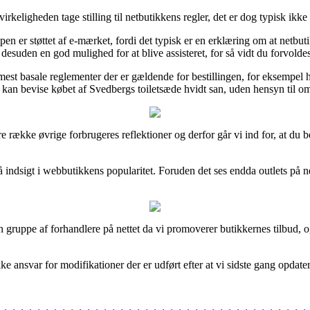
keligheden tage stilling til netbutikkens regler, det er dog typisk ikke 
n er støttet af e-mærket, fordi det typisk er en erklæring om at netbut
desuden en god mulighed for at blive assisteret, for så vidt du forvold
 basale reglementer der er gældende for bestillingen, for eksempel hvil
 kan bevise købet af Svedbergs toiletsæde hvidt san, uden hensyn til om
ere række øvrige forbrugeres reflektioner og derfor går vi ind for, at d
 indsigt i webbutikkens popularitet. Foruden det ses endda outlets på 
 gruppe af forhandlere på nettet da vi promoverer butikkernes tilbud,
 ansvar for modifikationer der er udført efter at vi sidste gang opdat