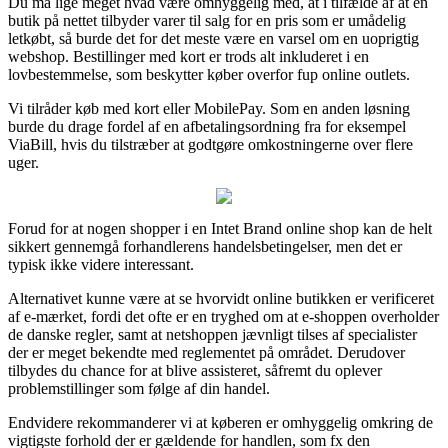
Du må lige meget hvad være omhyggelig med, at i tilfælde af at en
butik på nettet tilbyder varer til salg for en pris som er umådelig
letkøbt, så burde det for det meste være en varsel om en uoprigtig
webshop. Bestillinger med kort er trods alt inkluderet i en
lovbestemmelse, som beskytter køber overfor fup online outlets.
Vi tilråder køb med kort eller MobilePay. Som en anden løsning
burde du drage fordel af en afbetalingsordning fra for eksempel
ViaBill, hvis du tilstræber at godtgøre omkostningerne over flere
uger.
Forud for at nogen shopper i en Intet Brand online shop kan de helt
sikkert gennemgå forhandlerens handelsbetingelser, men det er
typisk ikke videre interessant.
Alternativet kunne være at se hvorvidt online butikken er verificeret
af e-mærket, fordi det ofte er en tryghed om at e-shoppen overholder
de danske regler, samt at netshoppen jævnligt tilses af specialister
der er meget bekendte med reglementet på området. Derudover
tilbydes du chance for at blive assisteret, såfremt du oplever
problemstillinger som følge af din handel.
Endvidere rekommanderer vi at køberen er omhyggelig omkring de
vigtigste forhold der er gældende for handlen, som fx den