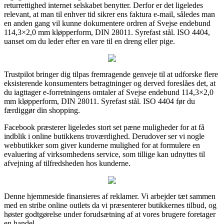
returrettighed internet selskabet benytter. Derfor er det ligeledes
relevant, at man til enhver tid sikrer ens faktura e-mail, således man
en anden gang vil kunne dokumentere ordren af Svejse endebund
114,3×2,0 mm kløpperform, DIN 28011. Syrefast stål. ISO 4404,
uanset om du leder efter en vare til en dreng eller pige.
Trustpilot bringer dig tilpas fremragende genveje til at udforske flere
eksisterende konsumenters betragtninger og derved foreslåes det, at
du iagttager e-forretningens omtaler af Svejse endebund 114,3×2,0
mm kløpperform, DIN 28011. Syrefast stål. ISO 4404 før du
færdiggør din shopping.
Facebook præsterer ligeledes stort set pæne muligheder for at få
indblik i online butikkens troværdighed. Derudover ser vi nogle
webbutikker som giver kunderne mulighed for at formulere en
evaluering af virksomhedens service, som tillige kan udnyttes til
afvejning af tilfredsheden hos kunderne.
Denne hjemmeside finansieres af reklamer. Vi arbejder tæt sammen
med en stribe online outlets da vi præsenterer butikkernes tilbud, og
høster godtgørelse under forudsætning af at vores brugere foretager
en handel.