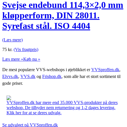
Svejse endebund 114,3×2,0 mm
kløpperform, DIN 28011.
Syrefast stål. ISO 4404
(Læs mere)
75
kr.
(Vis fragtpris)
Læs mere »
Køb nu »
De mest populære VVS-webshops i øjeblikket er
VVSproffen.dk
,
Elvvs.dk
,
VVS.dk
og
Frishop.dk
, som alle har et stort sortiment til
gode priser.
VVSproffen.dk har mere end 35.000 VVS-produkter på deres
webshop. De tilbyder nem returnering og 1-2 dages levering.
Klik her for at se deres udvalg.
Se udvalget på VVSproffen.dk