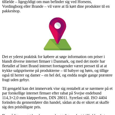
tilfælde – ligegyldigt om man befinder sig ved Horsens,
Vordingborg eller Brande – vil være at få kørt dine produkter til en
pakkeshop.
Det er yderst praktisk for købere at søge information om priser i
blandt diverse internet firmaer i Danmark, og med det motiv har
flertallet af Intet Brand internet foretagender været presset til at at
trykke salgspriserne på produkterne – til babyer og børn, og tillige
også til herrer og damer – en hel del, og endda nogle gange præstere
fragt uden gebyr.
Til gengæld kan det immervæk vise sig rentabelt at se nærmere på et
par forskellige internet firmaer efter rabat på Svejse endebund
114,3×2,0 mm kløpperform, DIN 28011. Syrefast stål. ISO 4404
forinden du gennemfører din handel, sådan at du er sikret at skaffe
sig den prisbilligste pris.