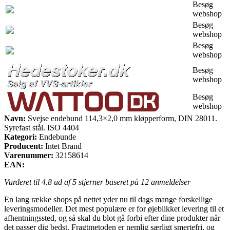
Besøg
webshop
Besøg
webshop
Besøg
webshop
Besøg
webshop
Besøg
webshop
Navn:
Svejse endebund 114,3×2,0 mm kløpperform, DIN 28011.
Syrefast stål. ISO 4404
Kategori:
Endebunde
Producent:
Intet Brand
Varenummer:
32158614
EAN:
Vurderet til
4.8
ud af 5 stjerner baseret på
12
anmeldelser
En lang række shops på nettet yder nu til dags mange forskellige
leveringsmodeller. Det mest populære er for øjeblikket levering til et
afhentningssted, og så skal du blot gå forbi efter dine produkter når
det passer dig bedst. Fragtmetoden er nemlig særligt smertefri, og