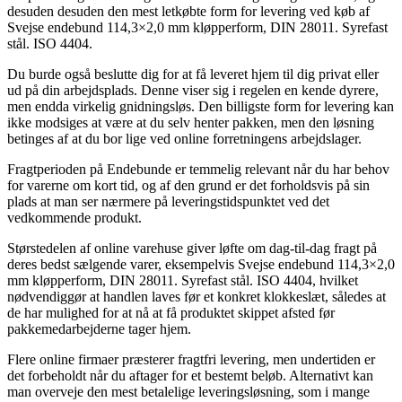
desuden desuden den mest letkøbte form for levering ved køb af
Svejse endebund 114,3×2,0 mm kløpperform, DIN 28011. Syrefast
stål. ISO 4404.
Du burde også beslutte dig for at få leveret hjem til dig privat eller
ud på din arbejdsplads. Denne viser sig i regelen en kende dyrere,
men endda virkelig gnidningsløs. Den billigste form for levering kan
ikke modsiges at være at du selv henter pakken, men den løsning
betinges af at du bor lige ved online forretningens arbejdslager.
Fragtperioden på Endebunde er temmelig relevant når du har behov
for varerne om kort tid, og af den grund er det forholdsvis på sin
plads at man ser nærmere på leveringstidspunktet ved det
vedkommende produkt.
Størstedelen af online varehuse giver løfte om dag-til-dag fragt på
deres bedst sælgende varer, eksempelvis Svejse endebund 114,3×2,0
mm kløpperform, DIN 28011. Syrefast stål. ISO 4404, hvilket
nødvendiggør at handlen laves før et konkret klokkeslæt, således at
de har mulighed for at nå at få produktet skippet afsted før
pakkemedarbejderne tager hjem.
Flere online firmaer præsterer fragtfri levering, men undertiden er
det forbeholdt når du aftager for et bestemt beløb. Alternativt kan
man overveje den mest betalelige leveringsløsning, som i mange