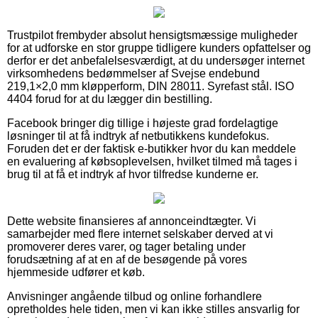
Trustpilot frembyder absolut hensigtsmæssige muligheder
for at udforske en stor gruppe tidligere kunders opfattelser og
derfor er det anbefalelsesværdigt, at du undersøger internet
virksomhedens bedømmelser af Svejse endebund
219,1×2,0 mm kløpperform, DIN 28011. Syrefast stål. ISO
4404 forud for at du lægger din bestilling.
Facebook bringer dig tillige i højeste grad fordelagtige
løsninger til at få indtryk af netbutikkens kundefokus.
Foruden det er der faktisk e-butikker hvor du kan meddele
en evaluering af købsoplevelsen, hvilket tilmed må tages i
brug til at få et indtryk af hvor tilfredse kunderne er.
Dette website finansieres af annonceindtægter. Vi
samarbejder med flere internet selskaber derved at vi
promoverer deres varer, og tager betaling under
forudsætning af at en af de besøgende på vores
hjemmeside udfører et køb.
Anvisninger angående tilbud og online forhandlere
opretholdes hele tiden, men vi kan ikke stilles ansvarlig for