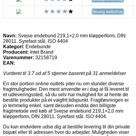
Besøg webshop
Navn:
Svejse endebund 219,1×2,0 mm kløpperform, DIN
28011. Syrefast stål. ISO 4404
Kategori:
Endebunde
Producent:
Intet Brand
Varenummer:
32158719
EAN:
Vurderet til
3.7
ud af 5 stjerner baseret på
31
anmeldelser
En stor portion online outlets yder nu om stunder diverse
fragtmuligheder. Den mest anvendte er i dag at få leveret til
et udleveringssted, så du selv har mulighed for at hente de
bestilte produkter på et valgfrit tidspunkt. Fragtløsningen er
jo temmelig enkel, samt desuden endda den billigste
fragtmetode ved køb af Svejse endebund 219,1×2,0 mm
kløpperform, DIN 28011. Syrefast stål. ISO 4404.
Du kan endvidere udse dig at bestille levering til din private
bopæl eller til adressen hvor du arbejder. Muligheden viser