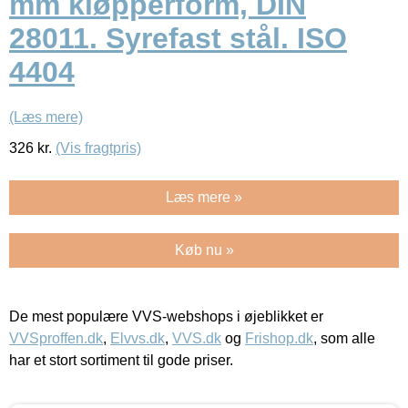
mm kløpperform, DIN
28011. Syrefast stål. ISO
4404
(Læs mere)
326
kr.
(Vis fragtpris)
Læs mere »
Køb nu »
De mest populære VVS-webshops i øjeblikket er
VVSproffen.dk
,
Elvvs.dk
,
VVS.dk
og
Frishop.dk
, som alle
har et stort sortiment til gode priser.