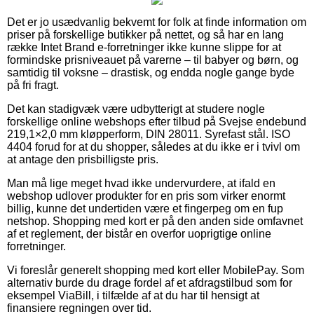
Det er jo usædvanlig bekvemt for folk at finde information om
priser på forskellige butikker på nettet, og så har en lang
række Intet Brand e-forretninger ikke kunne slippe for at
formindske prisniveauet på varerne – til babyer og børn, og
samtidig til voksne – drastisk, og endda nogle gange byde
på fri fragt.
Det kan stadigvæk være udbytterigt at studere nogle
forskellige online webshops efter tilbud på Svejse endebund
219,1×2,0 mm kløpperform, DIN 28011. Syrefast stål. ISO
4404 forud for at du shopper, således at du ikke er i tvivl om
at antage den prisbilligste pris.
Man må lige meget hvad ikke undervurdere, at ifald en
webshop udlover produkter for en pris som virker enormt
billig, kunne det undertiden være et fingerpeg om en fup
netshop. Shopping med kort er på den anden side omfavnet
af et reglement, der bistår en overfor uoprigtige online
forretninger.
Vi foreslår generelt shopping med kort eller MobilePay. Som
alternativ burde du drage fordel af et afdragstilbud som for
eksempel ViaBill, i tilfælde af at du har til hensigt at
finansiere regningen over tid.