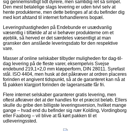
sig gennemsnitligt lidt dyrere, men samtidig ret så simpel.
Den mest betalelige slags levering er uden tvivl selv at
hente produkterne, men dette betinges af at du befinder dig
med kort afstand til internet forhandlerens bopæl.
Leveringshastigheden på Endebunde er usædvanlig
væsentlig i tilfælde af at vi behøver produkterne om et
øjeblik, så herved er det særdeles væsentligt at man
gransker den anslåede leveringsdato for den respektive
vare.
Masser af online selskaber tilbyder muligheden for dag-til-
dag levering på de fleste varer, eksempelvis Svejse
endebund 219,1×2,0 mm kløpperform, DIN 28011. Syrefast
stål. ISO 4404, men husk at det påkræver at ordren placeres
forinden et angivent tidspunkt, så at de garanteret kan nå at
få pakken klargjort forinden de lageransatte får fri.
Flere internet selskaber garanterer gratis levering, men
oftest afkræver det at der handles for et præcist beløb. Ellers
skulle du gribe den billigste leveringsversion, hvilket mange
gange – hvad end du befinder sig nær Kolding, Vordingborg
eller Faaborg – vil blive at få kørt pakken til et
udleveringssted.