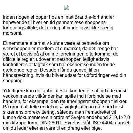
Inden nogen shopper hos en Intet Brand e-forhandler
behøver de til hver en tid gennemlæse shoppens
forretningsaftale, det er dog almindeligvis ikke særlig
morsomt.
Et nemmere alternativ kunne være at bemærke om
webshoppen er medlem af e-mærket, da det længe har
været et bevis på at online forretningen efterkommer de
officielle regler, udover at netshoppen lejlighedsvis
kontrolleres af fagfolk som har ekspertise inden for de
gældende regler. Desuden får du genvej til en
håndsrækning, hvis du bliver udsat for udfordringer ved din
shopping.
Yderligere kan det anbefales at kunden er sat ind i de mest
vedkommende vilkår der kan spille ind i forbindelse med
handlen, for eksempel den returneringsret shoppen tilsikrer.
På grund af dette er det også vigtigt, at man når som helst
sikrer ens ordrekvittering, således man fremadrettet vil
kunne dokumentere sin ordre af Svejse endebund 219,1×2,0
mm kløpperform, DIN 28011. Syrefast stål. ISO 4404, uanset
om du leder efter en vare til en dreng eller pige.