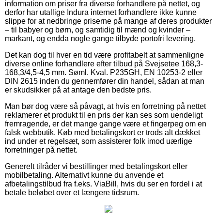
information om priser fra diverse forhandlere på nettet, og
derfor har utallige Indura internet forhandlere ikke kunne
slippe for at nedbringe priserne på mange af deres produkter
– til babyer og børn, og samtidig til mænd og kvinder –
markant, og endda nogle gange tilbyde portofri levering.
Det kan dog til hver en tid være profitabelt at sammenligne
diverse online forhandlere efter tilbud på Svejsetee 168,3-
168,3/4,5-4,5 mm. Søml. Kval. P235GH, EN 10253-2 eller
DIN 2615 inden du gennemfører din handel, sådan at man
er skudsikker på at antage den bedste pris.
Man bør dog være så påvagt, at hvis en forretning på nettet
reklamerer et produkt til en pris der kan ses som uendeligt
fremragende, er det mange gange være et fingerpeg om en
falsk webbutik. Køb med betalingskort er trods alt dækket
ind under et regelsæt, som assisterer folk imod uærlige
forretninger på nettet.
Generelt tilråder vi bestillinger med betalingskort eller
mobilbetaling. Alternativt kunne du anvende et
afbetalingstilbud fra f.eks. ViaBill, hvis du ser en fordel i at
betale beløbet over et længere tidsrum.