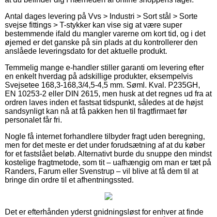
Antal dages levering på Vvs > Industri > Sort stål > Sorte
svejse fittings > T-stykker kan vise sig at være super
bestemmende ifald du mangler varerne om kort tid, og i det
øjemed er det ganske på sin plads at du kontrollerer den
anslåede leveringsdato for det aktuelle produkt.
Temmelig mange e-handler stiller garanti om levering efter
en enkelt hverdag på adskillige produkter, eksempelvis
Svejsetee 168,3-168,3/4,5-4,5 mm. Søml. Kval. P235GH,
EN 10253-2 eller DIN 2615, men husk at det regnes ud fra at
ordren laves inden et fastsat tidspunkt, således at de højst
sandsynligt kan nå at få pakken hen til fragtfirmaet før
personalet får fri.
Nogle få internet forhandlere tilbyder fragt uden beregning,
men for det meste er det under forudsætning af at du køber
for et fastslået beløb. Alternativt burde du snuppe den mindst
kostelige fragtmetode, som tit – uafhængig om man er tæt på
Randers, Farum eller Svenstrup – vil blive at få dem til at
bringe din ordre til et afhentningssted.
Det er efterhånden yderst gnidningsløst for enhver at finde