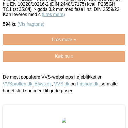
h.t. EN 10220/10216-2 (DIN 2448/17175) kval. P235GH
TC1 (st 35.8/I). > gods 3,2 mm med fase i h.t. DIN 2559/22.
Kan leveres med c
(Læs mere)
594
kr.
(Vis fragtpris)
Læs mere »
Køb nu »
De mest populære VVS-webshops i øjeblikket er
VVSproffen.dk
,
Elvvs.dk
,
VVS.dk
og
Frishop.dk
, som alle
har et stort sortiment til gode priser.