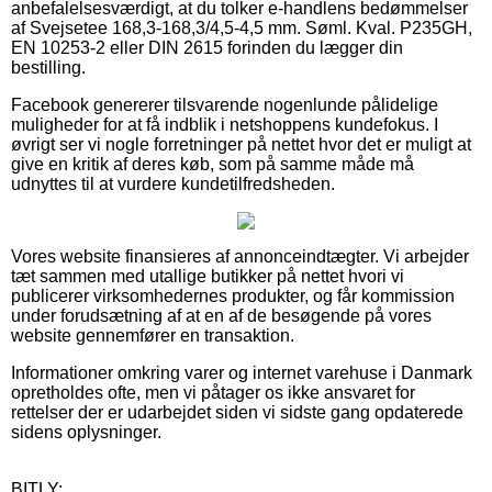
anbefalelsesværdigt, at du tolker e-handlens bedømmelser
af Svejsetee 168,3-168,3/4,5-4,5 mm. Søml. Kval. P235GH,
EN 10253-2 eller DIN 2615 forinden du lægger din
bestilling.
Facebook genererer tilsvarende nogenlunde pålidelige
muligheder for at få indblik i netshoppens kundefokus. I
øvrigt ser vi nogle forretninger på nettet hvor det er muligt at
give en kritik af deres køb, som på samme måde må
udnyttes til at vurdere kundetilfredsheden.
Vores website finansieres af annonceindtægter. Vi arbejder
tæt sammen med utallige butikker på nettet hvori vi
publicerer virksomhedernes produkter, og får kommission
under forudsætning af at en af de besøgende på vores
website gennemfører en transaktion.
Informationer omkring varer og internet varehuse i Danmark
opretholdes ofte, men vi påtager os ikke ansvaret for
rettelser der er udarbejdet siden vi sidste gang opdaterede
sidens oplysninger.
BITLY: