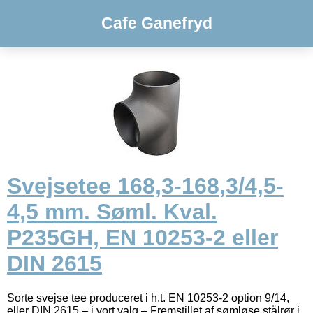
Cafe Ganefryd
Svejsetee 168,3-168,3/4,5-
4,5 mm. Søml. Kval.
P235GH, EN 10253-2 eller
DIN 2615
Sorte svejse tee produceret i h.t. EN 10253-2 option 9/14,
eller DIN 2615 – i vort valg – Fremstillet af sømløse stålrør i