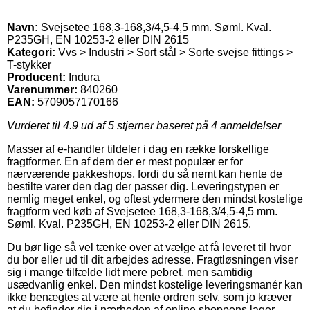
Navn:
Svejsetee 168,3-168,3/4,5-4,5 mm. Søml. Kval.
P235GH, EN 10253-2 eller DIN 2615
Kategori:
Vvs > Industri > Sort stål > Sorte svejse fittings >
T-stykker
Producent:
Indura
Varenummer:
840260
EAN:
5709057170166
Vurderet til
4.9
ud af 5 stjerner baseret på
4
anmeldelser
Masser af e-handler tildeler i dag en række forskellige
fragtformer. En af dem der er mest populær er for
nærværende pakkeshops, fordi du så nemt kan hente de
bestilte varer den dag der passer dig. Leveringstypen er
nemlig meget enkel, og oftest ydermere den mindst kostelige
fragtform ved køb af Svejsetee 168,3-168,3/4,5-4,5 mm.
Søml. Kval. P235GH, EN 10253-2 eller DIN 2615.
Du bør lige så vel tænke over at vælge at få leveret til hvor
du bor eller ud til dit arbejdes adresse. Fragtløsningen viser
sig i mange tilfælde lidt mere pebret, men samtidig
usædvanlig enkel. Den mindst kostelige leveringsmanér kan
ikke benægtes at være at hente ordren selv, som jo kræver
at du befinder dig i nærheden af online shoppens lager.