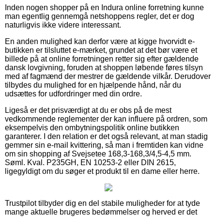
Inden nogen shopper på en Indura online forretning kunne
man egentlig gennemgå netshoppens regler, det er dog
naturligvis ikke videre interessant.
En anden mulighed kan derfor være at kigge hvorvidt e-
butikken er tilsluttet e-mærket, grundet at det bør være et
billede på at online forretningen retter sig efter gældende
dansk lovgivning, foruden at shoppen løbende føres tilsyn
med af fagmænd der mestrer de gældende vilkår. Derudover
tilbydes du mulighed for en hjælpende hånd, når du
udsættes for udfordringer med din ordre.
Ligeså er det prisværdigt at du er obs på de mest
vedkommende reglementer der kan influere på ordren, som
eksempelvis den ombytningspolitik online butikken
garanterer. I den relation er det også relevant, at man stadig
gemmer sin e-mail kvittering, så man i fremtiden kan vidne
om sin shopping af Svejsetee 168,3-168,3/4,5-4,5 mm.
Søml. Kval. P235GH, EN 10253-2 eller DIN 2615,
ligegyldigt om du søger et produkt til en dame eller herre.
Trustpilot tilbyder dig en del stabile muligheder for at tyde
mange aktuelle brugeres bedømmelser og herved er det