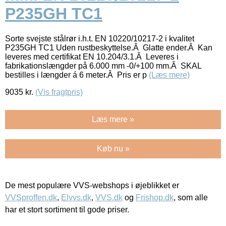
P235GH TC1
Sorte svejste stålrør i.h.t. EN 10220/10217-2 i kvalitet
P235GH TC1 Uden rustbeskyttelse.Â Glatte ender.Â Kan
leveres med certifikat EN 10.204/3.1.Â Leveres i
fabrikationslængder på 6.000 mm -0/+100 mm.Â SKAL
bestilles i længder á 6 meter.Â Pris er p
(Læs mere)
9035
kr.
(Vis fragtpris)
Læs mere »
Køb nu »
De mest populære VVS-webshops i øjeblikket er
VVSproffen.dk
,
Elvvs.dk
,
VVS.dk
og
Frishop.dk
, som alle
har et stort sortiment til gode priser.