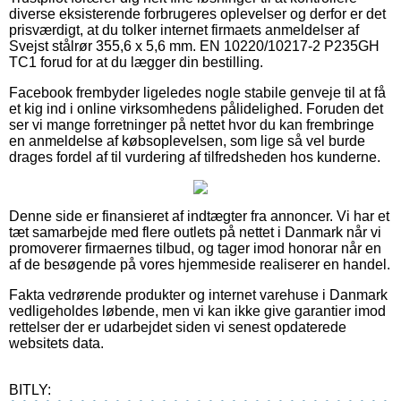
diverse eksisterende forbrugeres oplevelser og derfor er det
prisværdigt, at du tolker internet firmaets anmeldelser af
Svejst stålrør 355,6 x 5,6 mm. EN 10220/10217-2 P235GH
TC1 forud for at du lægger din bestilling.
Facebook frembyder ligeledes nogle stabile genveje til at få
et kig ind i online virksomhedens pålidelighed. Foruden det
ser vi mange forretninger på nettet hvor du kan frembringe
en anmeldelse af købsoplevelsen, som lige så vel burde
drages fordel af til vurdering af tilfredsheden hos kunderne.
Denne side er finansieret af indtægter fra annoncer. Vi har et
tæt samarbejde med flere outlets på nettet i Danmark når vi
promoverer firmaernes tilbud, og tager imod honorar når en
af de besøgende på vores hjemmeside realiserer en handel.
Fakta vedrørende produkter og internet varehuse i Danmark
vedligeholdes løbende, men vi kan ikke give garantier imod
rettelser der er udarbejdet siden vi senest opdaterede
websitets data.
BITLY: