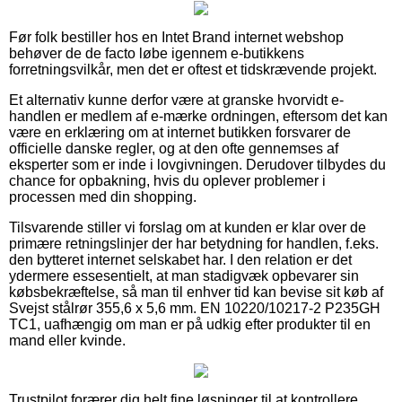
Før folk bestiller hos en Intet Brand internet webshop
behøver de de facto løbe igennem e-butikkens
forretningsvilkår, men det er oftest et tidskrævende projekt.
Et alternativ kunne derfor være at granske hvorvidt e-
handlen er medlem af e-mærke ordningen, eftersom det kan
være en erklæring om at internet butikken forsvarer de
officielle danske regler, og at den ofte gennemses af
eksperter som er inde i lovgivningen. Derudover tilbydes du
chance for opbakning, hvis du oplever problemer i
processen med din shopping.
Tilsvarende stiller vi forslag om at kunden er klar over de
primære retningslinjer der har betydning for handlen, f.eks.
den bytteret internet selskabet har. I den relation er det
ydermere essesentielt, at man stadigvæk opbevarer sin
købsbekræftelse, så man til enhver tid kan bevise sit køb af
Svejst stålrør 355,6 x 5,6 mm. EN 10220/10217-2 P235GH
TC1, uafhængig om man er på udkig efter produkter til en
mand eller kvinde.
Trustpilot forærer dig helt fine løsninger til at kontrollere