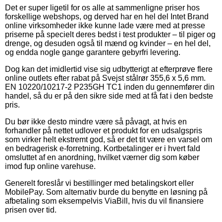
Det er super ligetil for os alle at sammenligne priser hos
forskellige webshops, og derved har en hel del Intet Brand
online virksomheder ikke kunne lade være med at presse
priserne på specielt deres bedst i test produkter – til piger og
drenge, og desuden også til mænd og kvinder – en hel del,
og endda nogle gange garantere gebyrfri levering.
Dog kan det imidlertid vise sig udbytterigt at efterprøve flere
online outlets efter rabat på Svejst stålrør 355,6 x 5,6 mm.
EN 10220/10217-2 P235GH TC1 inden du gennemfører din
handel, så du er på den sikre side med at få fat i den bedste
pris.
Du bør ikke desto mindre være så påvagt, at hvis en
forhandler på nettet udlover et produkt for en udsalgspris
som virker helt ekstremt god, så er det tit være en varsel om
en bedragerisk e-forretning. Kortbetalinger er i hvert fald
omsluttet af en anordning, hvilket værner dig som køber
imod fup online varehuse.
Generelt foreslår vi bestillinger med betalingskort eller
MobilePay. Som alternativ burde du benytte en løsning på
afbetaling som eksempelvis ViaBill, hvis du vil finansiere
prisen over tid.