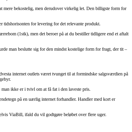
jat mere bekostelig, men derudover virkelig let. Den billigste form for
r tidshorisonten for levering for det relevante produkt.
ebom (1stk), men det beroer på at du bestiller tidligere end et aftalt
de man beslutte sig for den mindst kostelige form for fragt, der tit –
Sydvesta internet outlets været tvunget til at formindske salgsværdien på
gebyr.
an ikke er i tvivl om at få fat i den laveste pris.
endetegn på en uærlig internet forhandler. Handler med kort er
is ViaBill, ifald du vil godtgøre beløbet over flere uger.