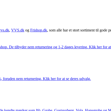
vvs.dk
,
VVS.dk
og
Frishop.dk
, som alle har et stort sortiment til gode pr
. De tilbyder nem returnering og 1-2 dages levering. Klik her for at 
 foruden nem returnering. Klik her for at se deres udvalg.
le de kendte mærker som Ifö, Grohe, Gustavsberg, Vola, Hansgrohe og Me