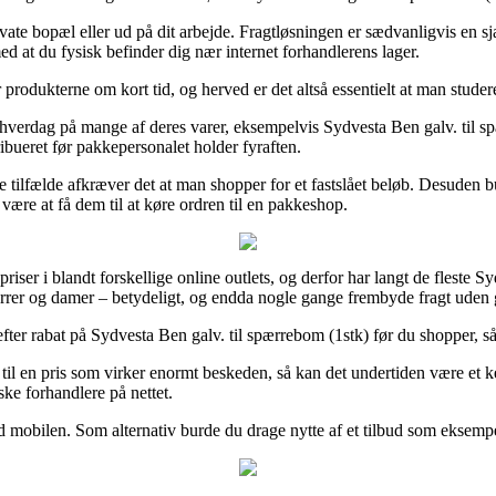
rivate bopæl eller ud på dit arbejde. Fragtløsningen er sædvanligvis en s
med at du fysisk befinder dig nær internet forhandlerens lager.
produkterne om kort tid, og herved er det altså essentielt at man studere
erdag på mange af deres varer, eksempelvis Sydvesta Ben galv. til spærr
ribueret før pakkepersonalet holder fyraften.
tilfælde afkræver det at man shopper for et fastslået beløb. Desuden bur
re at få dem til at køre ordren til en pakkeshop.
priser i blandt forskellige online outlets, og derfor har langt de fleste 
 herrer og damer – betydeligt, og endda nogle gange frembyde fragt uden 
ter rabat på Sydvesta Ben galv. til spærrebom (1stk) før du shopper, så m
il en pris som virker enormt beskeden, så kan det undertiden være et k
ske forhandlere på nettet.
 mobilen. Som alternativ burde du drage nytte af et tilbud som eksempelv