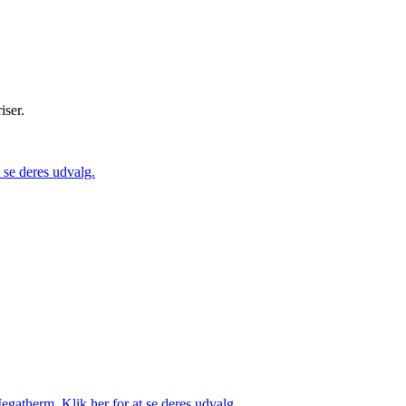
iser.
se deres udvalg.
gatherm. Klik her for at se deres udvalg.