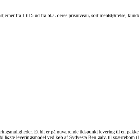
er fra 1 til 5 ud fra bl.a. deres prisniveau, sortimentstørrelse, kunde
veringsmuligheder. Et hit er på nuværende tidspunkt levering til en pakk
 billigste leveringsmodel ved køb af Sydvesta Ben galv. til spærrebom (1