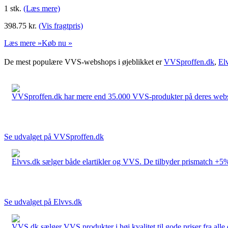
1 stk.
(Læs mere)
398.75
kr.
(Vis fragtpris)
Læs mere »
Køb nu »
De mest populære VVS-webshops i øjeblikket er
VVSproffen.dk
,
El
VVSproffen.dk har mere end 35.000 VVS-produkter på deres webshop
Se udvalget på VVSproffen.dk
Elvvs.dk sælger både elartikler og VVS. De tilbyder prismatch +5%,
Se udvalget på Elvvs.dk
VVS.dk sælger VVS produkter i høj kvalitet til gode priser fra al