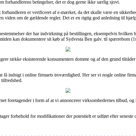
forhandlerens betingelser, det er dog gerne ikke særlig sjovt.
t forhandleren er verificeret af e-mærket, da det skulle være en sikkerhed
 viden om de gældende regler. Det er en rigtig god anledning til hjælp
estemmelser der har indvirkning på bestillingen, eksempelvis hvilken b
emtiden kan dokumentere sit køb af Sydvesta Ben galv. til spærrebom (1st
ngere række eksisterende konsumenters domme og af den grund tilråder vi
å indsigt i online firmaets troværdighed. Her ser vi nogle online firma
tilfredshed.
rnet foretagender i form af at vi annoncerer virksomhedernes tilbud, og
ager forbehold for modifikationer der potentielt er udført efter seneste 