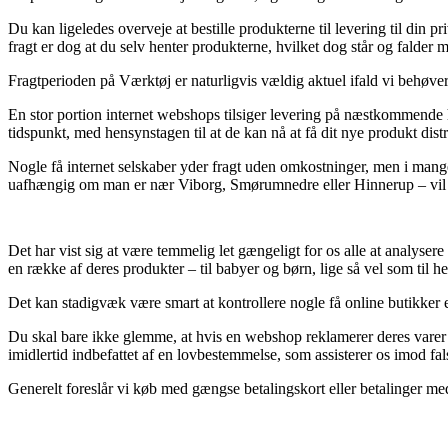
Du kan ligeledes overveje at bestille produkterne til levering til din p
fragt er dog at du selv henter produkterne, hvilket dog står og falder 
Fragtperioden på Værktøj er naturligvis vældig aktuel ifald vi behøver 
En stor portion internet webshops tilsiger levering på næstkommende hv
tidspunkt, med hensynstagen til at de kan nå at få dit nye produkt dist
Nogle få internet selskaber yder fragt uden omkostninger, men i mange 
uafhængig om man er nær Viborg, Smørumnedre eller Hinnerup – vil væ
Det har vist sig at være temmelig let gængeligt for os alle at analysere 
en række af deres produkter – til babyer og børn, lige så vel som til
Det kan stadigvæk være smart at kontrollere nogle få online butikker ef
Du skal bare ikke glemme, at hvis en webshop reklamerer deres varer t
imidlertid indbefattet af en lovbestemmelse, som assisterer os imod fal
Generelt foreslår vi køb med gængse betalingskort eller betalinger med