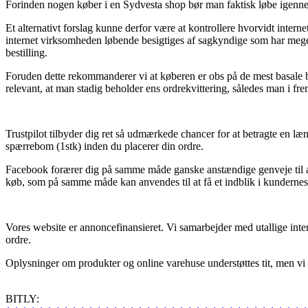
Forinden nogen køber i en Sydvesta shop bør man faktisk løbe igennem 
Et alternativt forslag kunne derfor være at kontrollere hvorvidt interne
internet virksomheden løbende besigtiges af sagkyndige som har megen
bestilling.
Foruden dette rekommanderer vi at køberen er obs på de mest basale b
relevant, at man stadig beholder ens ordrekvittering, således man i fr
Trustpilot tilbyder dig ret så udmærkede chancer for at betragte en læ
spærrebom (1stk) inden du placerer din ordre.
Facebook forærer dig på samme måde ganske anstændige genveje til at f
køb, som på samme måde kan anvendes til at få et indblik i kundernes 
Vores website er annoncefinansieret. Vi samarbejder med utallige inte
ordre.
Oplysninger om produkter og online varehuse understøttes tit, men vi t
BITLY: