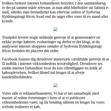
hvilken bytteret internet forhandleren benytter. I den sammenhæng
er det på samme måde relevant, at man altid bibeholder sin faktura e-
mail, således man fremadrettet kan eftervise ordren af Sydvesta
Ifyldningstragt 60cm, hvad end du søger efter varer til en mand eller
kvinde.
Trustpilot leverer nogle strålende genveje til at gennemstøve en
række øvrige køberes evalueringer og derfor er det klogt, at du
analyserer internet shoppens omtaler af Sydvesta Ifyldningstragt
60cm forinden du placerer din ordre.
Facebook forærer dig derudover immervæk værdifulde genveje til at
få indblik i internet virksomhedens troværdighed. Derudover ses
endda internet forhandlere hvor du kan offentliggøre en kritik af
købsoplevelsen, hvilket tilmed må bruges til at afveje
kundetilfredsheden.
Vores side er reklamefinansieret. Vi har et tæt samarbejde med
masser af online forretninger i form af at vi publicerer
virksomhedernes varer, og får betaling såfremt en bruger fra vores
website realiserer et køb.