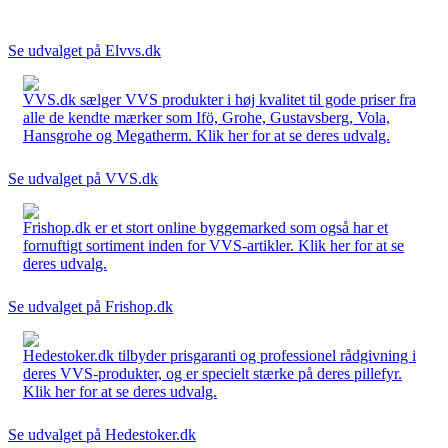
Se udvalget på Elvvs.dk
VVS.dk sælger VVS produkter i høj kvalitet til gode priser fra
alle de kendte mærker som Ifö, Grohe, Gustavsberg, Vola,
Hansgrohe og Megatherm. Klik her for at se deres udvalg.
Se udvalget på VVS.dk
Frishop.dk er et stort online byggemarked som også har et
fornuftigt sortiment inden for VVS-artikler. Klik her for at se
deres udvalg.
Se udvalget på Frishop.dk
Hedestoker.dk tilbyder prisgaranti og professionel rådgivning i
deres VVS-produkter, og er specielt stærke på deres pillefyr.
Klik her for at se deres udvalg.
Se udvalget på Hedestoker.dk