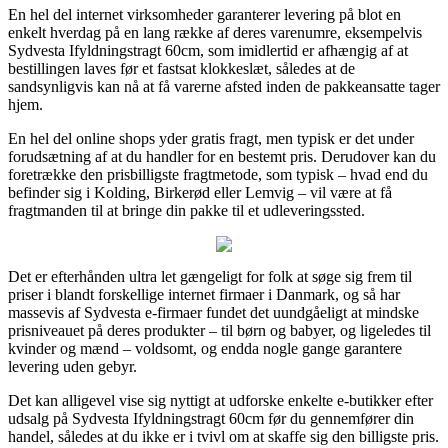
En hel del internet virksomheder garanterer levering på blot en
enkelt hverdag på en lang række af deres varenumre, eksempelvis
Sydvesta Ifyldningstragt 60cm, som imidlertid er afhængig af at
bestillingen laves før et fastsat klokkeslæt, således at de
sandsynligvis kan nå at få varerne afsted inden de pakkeansatte tager
hjem.
En hel del online shops yder gratis fragt, men typisk er det under
forudsætning af at du handler for en bestemt pris. Derudover kan du
foretrække den prisbilligste fragtmetode, som typisk – hvad end du
befinder sig i Kolding, Birkerød eller Lemvig – vil være at få
fragtmanden til at bringe din pakke til et udleveringssted.
Det er efterhånden ultra let gængeligt for folk at søge sig frem til
priser i blandt forskellige internet firmaer i Danmark, og så har
massevis af Sydvesta e-firmaer fundet det uundgåeligt at mindske
prisniveauet på deres produkter – til børn og babyer, og ligeledes til
kvinder og mænd – voldsomt, og endda nogle gange garantere
levering uden gebyr.
Det kan alligevel vise sig nyttigt at udforske enkelte e-butikker efter
udsalg på Sydvesta Ifyldningstragt 60cm før du gennemfører din
handel, således at du ikke er i tvivl om at skaffe sig den billigste pris.