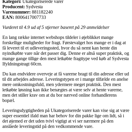
Kategori:
Ukategoriserede varer
Producent:
Sydvesta
Varenummer:
881182240
EAN:
8006417007733
Vurderet til
4.9
ud af 5 stjerner baseret på
29
anmeldelser
En lang række internet webshops tildeler i øjeblikket mange
forskellige muligheder for fragt. Førstevalget hos mange er i dag at
få leveret til et udleveringssted, hvor du så nemt kan hente din
nyindkøbte vare når det passer dig. Denne er altså super praktisk, og
mange gange tillige den mest letkøbte fragttype ved køb af Sydvesta
Ifyldningstragt 60cm.
Du kan endvidere overveje at få varerne bragt til din adresse eller ud
til dit arbejdes adresse. Leveringstypen er i mange tilfælde en anelse
mere omkostningsfuld, men ydermere meget praktisk. Den mest
letkøbte løsning kan ikke benægtes at være selv at hente varerne,
men det stiller krav om at du bor nærved online forhandlerens
bopæl.
Leveringsdygtigheden på Ukategoriserede varer kan vise sig at være
super essentiel ifald man har behov for din pakke lige om lidt, så i
det øjemed er det uden tvivl vigtigt at vi ser nærmere på den
anslåede leveringstid på den vedkommende vare.