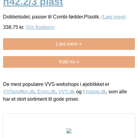
n42.2/3 plast
Dobbetsidet, passer til Combi-fødder.Plastik.
(Læs mere)
338.75
kr.
(Vis fragtpris)
Læs mere »
Køb nu »
De mest populære VVS-webshops i øjeblikket er
VVSproffen.dk
,
Elvvs.dk
,
VVS.dk
og
Frishop.dk
, som alle
har et stort sortiment til gode priser.