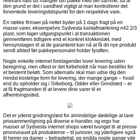
relevant ifald du mangler din pakke med det samme, så af
den grund er det i sandhed vigtigt at man kontrollerer det
forventede leveringstidspunkt for den respektive vare.
En række firmaer på nettet byder på 1 dags fragt på en
masse varer, eksempelvis Sydvesta kantafmærkning n42.2/3
plast, som tager udgangspunkt i at transaktionen
gennemføres tidligere end et konkret klokkeslæt, med
hensynstagen til at de garanteret kan nå at få dit nye produkt
sendt afsted før pakkepersonalet holder fyraften.
Nogle enkelte internet foretagender lover levering uden
beregning, men oftest er det forbeholdt når man bestiller for
et bestemt beløb. Som alternativ skal man udse dig den
mindst kostelige form for levering, der mange gange – hvad
end du opholder sig i Silkeborg, Odder eller Grindsted – er
at få fragtmanden til at levere dine varer til et
afhentningssted.
Det er yderst gnidningsløst for almindelige dødelige at lave
prissammenligning på diverse e-handler, og ergo har
masser af Sydvesta internet shops været tvunget til at presse
prisniveauet på produkterne – til juniorer, og yderligere også
til herrer og damer – betragteligt, og endda nogle gange yde