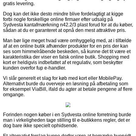
gratis levering.
Dog kan det ikke desto mindre blive fordelagtigt at kigge
forbi nogle forskellige online firmaer efter udsalg på
Sydvesta kantafmærkning n42.2/3 plast forud for at du køber,
sådan at du er garanteret at opnå den mest attraktive pris.
Man bør lige meget hvad være omhyggelig med, at i tilfælde
af at en online butik afhænder produkter for en pris der kan
ses som himmelråbende beskeden, så kunne det tit være et
karakteristika der viser en falsk online butik. Shopping med
kort er heldigvis indbefattet af et regulativ, som beskytter
kunden overfor fup e-handler.
Vi slår generelt et slag for køb med kort eller MobilePay.
Alternativt burde du overveje en løsning på afbetaling som
for eksempel ViaBill, ifald du agter at betale pengene af flere
omgange.
Forinden nogen køber i en Sydvesta online forretning burde
man i virkeligheden tage stilling til e-butikkens regler, det er
dog bare ikke specielt ophidsende.
Et alternativt forslag kunne derfor være at bemærke hvorvidt