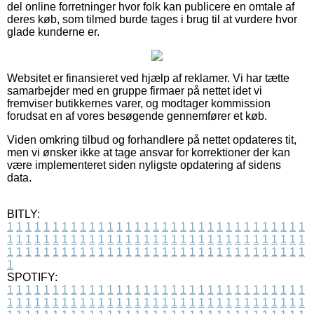
del online forretninger hvor folk kan publicere en omtale af
deres køb, som tilmed burde tages i brug til at vurdere hvor
glade kunderne er.
Websitet er finansieret ved hjælp af reklamer. Vi har tætte
samarbejder med en gruppe firmaer på nettet idet vi
fremviser butikkernes varer, og modtager kommission
forudsat en af vores besøgende gennemfører et køb.
Viden omkring tilbud og forhandlere på nettet opdateres tit,
men vi ønsker ikke at tage ansvar for korrektioner der kan
være implementeret siden nyligste opdatering af sidens
data.
BITLY:
1
1
1
1
1
1
1
1
1
1
1
1
1
1
1
1
1
1
1
1
1
1
1
1
1
1
1
1
1
1
1
1
1
1
1
1
1
1
1
1
1
1
1
1
1
1
1
1
1
1
1
1
1
1
1
1
1
1
1
1
1
1
1
1
1
1
1
1
1
1
1
1
1
1
1
1
1
1
1
1
1
1
1
1
1
1
1
1
1
1
1
1
1
1
1
1
1
1
1
1
SPOTIFY:
1
1
1
1
1
1
1
1
1
1
1
1
1
1
1
1
1
1
1
1
1
1
1
1
1
1
1
1
1
1
1
1
1
1
1
1
1
1
1
1
1
1
1
1
1
1
1
1
1
1
1
1
1
1
1
1
1
1
1
1
1
1
1
1
1
1