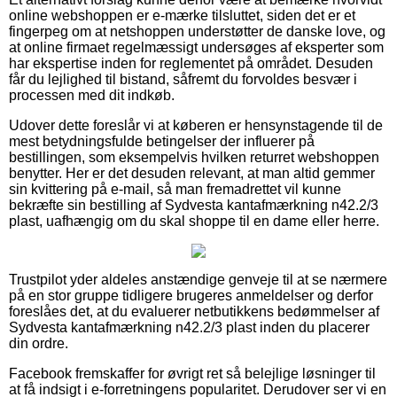
online webshoppen er e-mærke tilsluttet, siden det er et
fingerpeg om at netshoppen understøtter de danske love, og
at online firmaet regelmæssigt undersøges af eksperter som
har ekspertise inden for reglementet på området. Desuden
får du lejlighed til bistand, såfremt du forvoldes besvær i
processen med dit indkøb.
Udover dette foreslår vi at køberen er hensynstagende til de
mest betydningsfulde betingelser der influerer på
bestillingen, som eksempelvis hvilken returret webshoppen
benytter. Her er det desuden relevant, at man altid gemmer
sin kvittering på e-mail, så man fremadrettet vil kunne
bekræfte sin bestilling af Sydvesta kantafmærkning n42.2/3
plast, uafhængig om du skal shoppe til en dame eller herre.
Trustpilot yder aldeles anstændige genveje til at se nærmere
på en stor gruppe tidligere brugeres anmeldelser og derfor
foreslåes det, at du evaluerer netbutikkens bedømmelser af
Sydvesta kantafmærkning n42.2/3 plast inden du placerer
din ordre.
Facebook fremskaffer for øvrigt ret så belejlige løsninger til
at få indsigt i e-forretningens popularitet. Derudover ser vi en