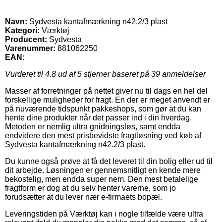
Navn:
Sydvesta kantafmærkning n42.2/3 plast
Kategori:
Værktøj
Producent:
Sydvesta
Varenummer:
881062250
EAN:
Vurderet til
4.8
ud af 5 stjerner baseret på
39
anmeldelser
Masser af forretninger på nettet giver nu til dags en hel del
forskellige muligheder for fragt. En der er meget anvendt er
på nuværende tidspunkt pakkeshops, som gør at du kan
hente dine produkter når det passer ind i din hverdag.
Metoden er nemlig ultra gnidningsløs, samt endda
endvidere den mest prisbevidste fragtløsning ved køb af
Sydvesta kantafmærkning n42.2/3 plast.
Du kunne også prøve at få det leveret til din bolig eller ud til
dit arbejde. Løsningen er gennemsnitligt en kende mere
bekostelig, men endda super nem. Den mest betalelige
fragtform er dog at du selv henter varerne, som jo
forudsætter at du lever nær e-firmaets bopæl.
Leveringstiden på Værktøj kan i nogle tilfælde være ultra