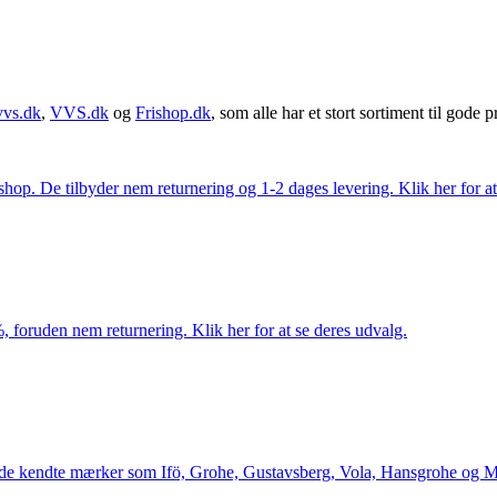
vvs.dk
,
VVS.dk
og
Frishop.dk
, som alle har et stort sortiment til gode pr
. De tilbyder nem returnering og 1-2 dages levering. Klik her for at 
 foruden nem returnering. Klik her for at se deres udvalg.
le de kendte mærker som Ifö, Grohe, Gustavsberg, Vola, Hansgrohe og Me