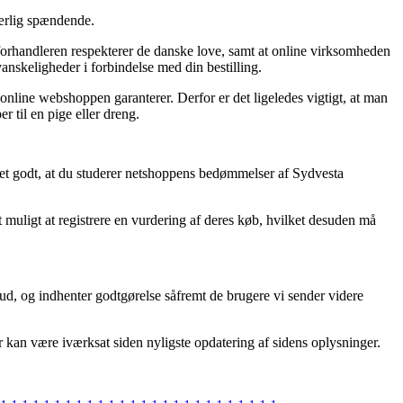
særlig spændende.
e-forhandleren respekterer de danske love, samt at online virksomheden
anskeligheder i forbindelse med din bestilling.
 online webshoppen garanterer. Derfor er det ligeledes vigtigt, at man
 til en pige eller dreng.
r det godt, at du studerer netshoppens bedømmelser af Sydvesta
muligt at registrere en vurdering af deres køb, hvilket desuden må
bud, og indhenter godtgørelse såfremt de brugere vi sender videre
r kan være iværksat siden nyligste opdatering af sidens oplysninger.