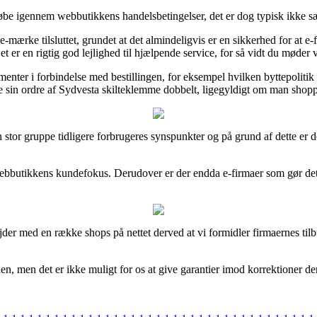
 løbe igennem webbutikkens handelsbetingelser, det er dog typisk ikke 
e-mærke tilsluttet, grundet at det almindeligvis er en sikkerhed for at 
er en rigtig god lejlighed til hjælpende service, for så vidt du møder v
menter i forbindelse med bestillingen, for eksempel hvilken byttepolitik
 sin ordre af Sydvesta skilteklemme dobbelt, ligegyldigt om man shopper
 en stor gruppe tidligere forbrugeres synspunkter og på grund af dette e
 webbutikkens kundefokus. Derudover er der endda e-firmaer som gør det 
jder med en række shops på nettet derved at vi formidler firmaernes til
en, men det er ikke muligt for os at give garantier imod korrektioner de