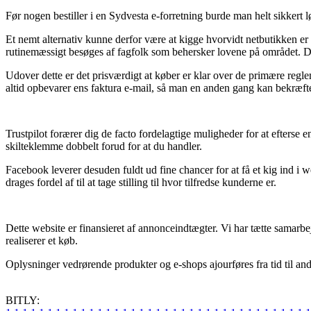
Før nogen bestiller i en Sydvesta e-forretning burde man helt sikkert
Et nemt alternativ kunne derfor være at kigge hvorvidt netbutikken er 
rutinemæssigt besøges af fagfolk som behersker lovene på området. Det 
Udover dette er det prisværdigt at køber er klar over de primære regle
altid opbevarer ens faktura e-mail, så man en anden gang kan bekræfte
Trustpilot forærer dig de facto fordelagtige muligheder for at efterse
skilteklemme dobbelt forud for at du handler.
Facebook leverer desuden fuldt ud fine chancer for at få et kig ind i
drages fordel af til at tage stilling til hvor tilfredse kunderne er.
Dette website er finansieret af annonceindtægter. Vi har tætte samarbe
realiserer et køb.
Oplysninger vedrørende produkter og e-shops ajourføres fra tid til and
BITLY: