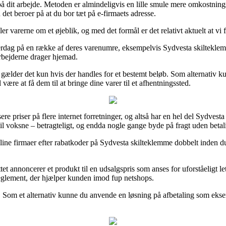
på dit arbejde. Metoden er almindeligvis en lille smule mere omkostnin
et beroer på at du bor tæt på e-firmaets adresse.
varerne om et øjeblik, og med det formål er det relativt aktuelt at vi f
erdag på en række af deres varenumre, eksempelvis Sydvesta skilteklemm
arbejderne drager hjemad.
gælder det kun hvis der handles for et bestemt beløb. Som alternativ ku
ære at få dem til at bringe dine varer til et afhentningssted.
e priser på flere internet forretninger, og altså har en hel del Sydves
til voksne – betragteligt, og endda nogle gange byde på fragt uden betal
nline firmaer efter rabatkoder på Sydvesta skilteklemme dobbelt inden du
tet annoncerer et produkt til en udsalgspris som anses for uforståeligt 
eglement, der hjælper kunden imod fup netshops.
n. Som et alternativ kunne du anvende en løsning på afbetaling som ekse