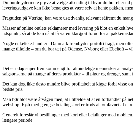
Du burde ydermere prøve at vælge afsending til hvor du bor eller ud 
leveringsudgave kan ikke benægtes at være selv at hente pakken, men d
Fragttiden på Værktøj kan være usædvanlig relevant såfremt du mangler 
Masser af online outlets reklamerer med levering på blot en enkelt hv
tidspunkt, så at de kan nå at få varen klargjort forud for at pakkemed
Nogle enkelte e-handler i Danmark frembyder portofri fragt, men ofte 
mange tilfælde – om du bor tæt på Odense, Nyborg eller Ebeltoft – vil v
Det er i dag super fremkommeligt for almindelige mennesker at analyser
salgspriserne på mange af deres produkter – til piger og drenge, samt 
Det kan dog ikke desto mindre blive profitabelt at kigge forbi visse o
bedste pris.
Man bør blot være årvågen med, at i tilfælde af at en forhandler på net
webshop. Køb med gængse betalingskort er trods alt omfavnet af et r
Generelt foreslår vi bestillinger med kort eller betalinger med mobile
længere periode.