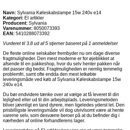
Navn:
Sylvania Køleskabslampe 15w 240v e14
Kategori:
El artikler
Producent:
Sylvania
Varenummer:
8050073393
EAN:
5410288073392
Vurderet til
3.8
ud af 5 stjerner baseret på
1
anmeldelser
De fleste online selskaber frembyder nu om dage diverse
fragtmuligheder. Den mest moderne er for øjeblikket at
afsende til en pakkeshop, hvor du selv henter pakken når
det passer dig bedst. Fragtmuligheden er nemlig temmelig
problemfri, samt ofte endda den mest letkøbte
leveringsmåde ved køb af Sylvania Køleskabslampe 15w
240v e14.
Du bør endvidere tænke over at vælge at få leveret til din
lejlighed eller ud til din arbejdsplads. Leveringsmetoden
bliver jævnligt en tand dyrere, men ligeledes yderst let. Den
prisbilligste leveringsmåde vil dog utvivlsomt være at hente
varerne selv, som desværre beroer på at du befinder dig i
nærheden af online forhandlerens lager.