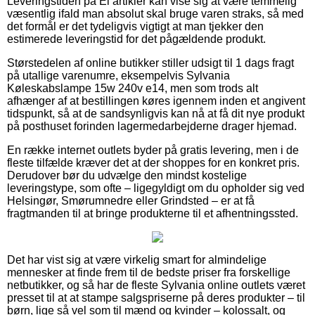
Leveringstiden på El artikler kan vise sig at være temmelig
væsentlig ifald man absolut skal bruge varen straks, så med
det formål er det tydeligvis vigtigt at man tjekker den
estimerede leveringstid for det pågældende produkt.
Størstedelen af online butikker stiller udsigt til 1 dags fragt
på utallige varenumre, eksempelvis Sylvania
Køleskabslampe 15w 240v e14, men som trods alt
afhænger af at bestillingen køres igennem inden et angivent
tidspunkt, så at de sandsynligvis kan nå at få dit nye produkt
på posthuset forinden lagermedarbejderne drager hjemad.
En række internet outlets byder på gratis levering, men i de
fleste tilfælde kræver det at der shoppes for en konkret pris.
Derudover bør du udvælge den mindst kostelige
leveringstype, som ofte – ligegyldigt om du opholder sig ved
Helsingør, Smørumnedre eller Grindsted – er at få
fragtmanden til at bringe produkterne til et afhentningssted.
Det har vist sig at være virkelig smart for almindelige
mennesker at finde frem til de bedste priser fra forskellige
netbutikker, og så har de fleste Sylvania online outlets været
presset til at at stampe salgspriserne på deres produkter – til
børn, lige så vel som til mænd og kvinder – kolossalt, og