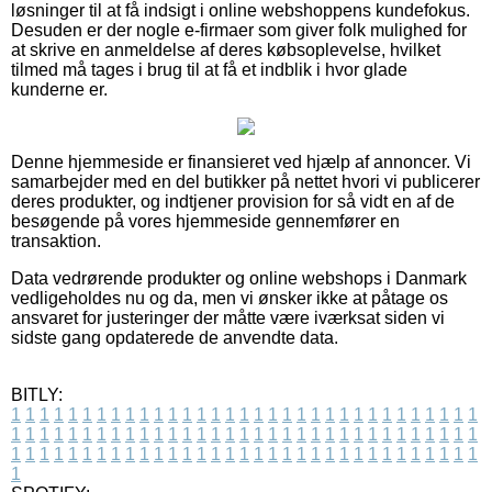
løsninger til at få indsigt i online webshoppens kundefokus.
Desuden er der nogle e-firmaer som giver folk mulighed for
at skrive en anmeldelse af deres købsoplevelse, hvilket
tilmed må tages i brug til at få et indblik i hvor glade
kunderne er.
Denne hjemmeside er finansieret ved hjælp af annoncer. Vi
samarbejder med en del butikker på nettet hvori vi publicerer
deres produkter, og indtjener provision for så vidt en af de
besøgende på vores hjemmeside gennemfører en
transaktion.
Data vedrørende produkter og online webshops i Danmark
vedligeholdes nu og da, men vi ønsker ikke at påtage os
ansvaret for justeringer der måtte være iværksat siden vi
sidste gang opdaterede de anvendte data.
BITLY:
1
1
1
1
1
1
1
1
1
1
1
1
1
1
1
1
1
1
1
1
1
1
1
1
1
1
1
1
1
1
1
1
1
1
1
1
1
1
1
1
1
1
1
1
1
1
1
1
1
1
1
1
1
1
1
1
1
1
1
1
1
1
1
1
1
1
1
1
1
1
1
1
1
1
1
1
1
1
1
1
1
1
1
1
1
1
1
1
1
1
1
1
1
1
1
1
1
1
1
1