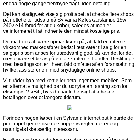
endda nogle gange frembyde fragt uden betaling.
Det kan stadigvæk vise sig profitabelt at checke flere shops
på nettet efter udsalg på Sylvania Køleskabslampe 15w
240v e14 forud for at du køber, således at man er
velinformeret til at indhente den mindst kostelige pris.
Du må trods alt være opmærksom på, at ifald en internet
virksomhed markedsfører bedst i test varer til salg for en
salgspris som anses for usædvanlig god, så kan det for det
meste være et bevis på en falsk internet handler. Bestillinger
med betalingskort er i hvert fald omfattet af en foranstaltning,
hvilket assisterer en imod snydagtige online shops.
Vi tilråder køb med kort eller betalinger med mobilen. Som
en alternativ mulighed bør du udnytte en løsning som for
eksempel ViaBill, hvis du har til hensigt at afbetale
betalingen over et længere tidsrum.
Forinden nogen køber i en Sylvania internet butik burde de i
princippet gennemse netshoppens regler, det er dog
naturligvis ikke særlig interessant.
Et alternativ kunne derfor være at se nærmere på hvorvidt