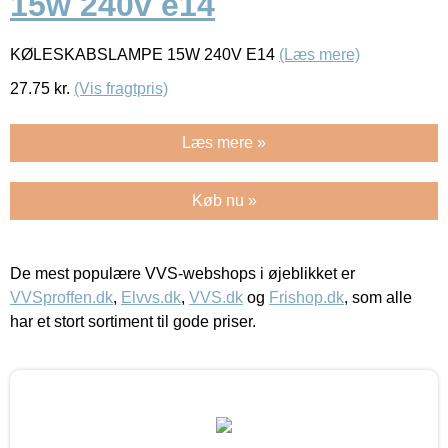
15w 240v e14
KØLESKABSLAMPE 15W 240V E14
(Læs mere)
27.75
kr.
(Vis fragtpris)
Læs mere »
Køb nu »
De mest populære VVS-webshops i øjeblikket er
VVSproffen.dk
,
Elvvs.dk
,
VVS.dk
og
Frishop.dk
, som alle
har et stort sortiment til gode priser.