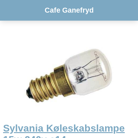
Cafe Ganefryd
Sylvania Køleskabslampe