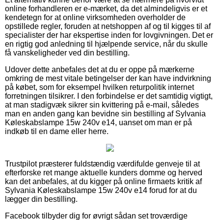
online forhandleren er e-mærket, da det almindeligvis er et
kendetegn for at online virksomheden overholder de
opstillede regler, foruden at netshoppen af og til kigges til af
specialister der har ekspertise inden for lovgivningen. Det er
en rigtig god anledning til hjælpende service, når du skulle
få vanskeligheder ved din bestilling.
Udover dette anbefales det at du er oppe på mærkerne
omkring de mest vitale betingelser der kan have indvirkning
på købet, som for eksempel hvilken returpolitik internet
forretningen tilsikrer. I den forbindelse er det samtidig vigtigt,
at man stadigvæk sikrer sin kvittering på e-mail, således
man en anden gang kan bevidne sin bestilling af Sylvania
Køleskabslampe 15w 240v e14, uanset om man er på
indkøb til en dame eller herre.
Trustpilot præsterer fuldstændig værdifulde genveje til at
efterforske ret mange aktuelle kunders domme og herved
kan det anbefales, at du kigger på online firmaets kritik af
Sylvania Køleskabslampe 15w 240v e14 forud for at du
lægger din bestilling.
Facebook tilbyder dig for øvrigt sådan set troværdige