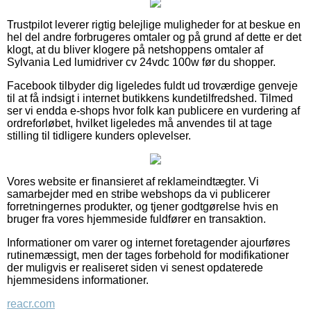
Trustpilot leverer rigtig belejlige muligheder for at beskue en
hel del andre forbrugeres omtaler og på grund af dette er det
klogt, at du bliver klogere på netshoppens omtaler af
Sylvania Led lumidriver cv 24vdc 100w før du shopper.
Facebook tilbyder dig ligeledes fuldt ud troværdige genveje
til at få indsigt i internet butikkens kundetilfredshed. Tilmed
ser vi endda e-shops hvor folk kan publicere en vurdering af
ordreforløbet, hvilket ligeledes må anvendes til at tage
stilling til tidligere kunders oplevelser.
Vores website er finansieret af reklameindtægter. Vi
samarbejder med en stribe webshops da vi publicerer
forretningernes produkter, og tjener godtgørelse hvis en
bruger fra vores hjemmeside fuldfører en transaktion.
Informationer om varer og internet foretagender ajourføres
rutinemæssigt, men der tages forbehold for modifikationer
der muligvis er realiseret siden vi senest opdaterede
hjemmesidens informationer.
reacr.com