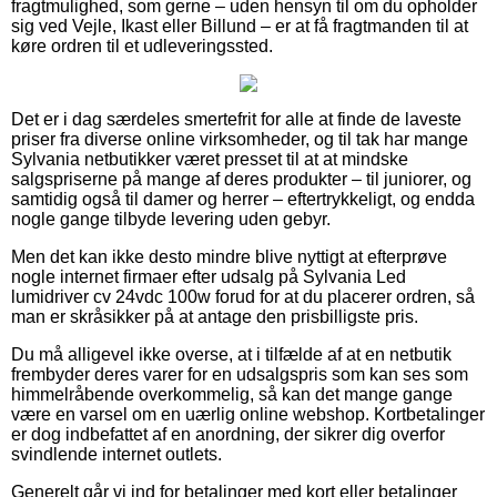
fragtmulighed, som gerne – uden hensyn til om du opholder
sig ved Vejle, Ikast eller Billund – er at få fragtmanden til at
køre ordren til et udleveringssted.
Det er i dag særdeles smertefrit for alle at finde de laveste
priser fra diverse online virksomheder, og til tak har mange
Sylvania netbutikker været presset til at at mindske
salgspriserne på mange af deres produkter – til juniorer, og
samtidig også til damer og herrer – eftertrykkeligt, og endda
nogle gange tilbyde levering uden gebyr.
Men det kan ikke desto mindre blive nyttigt at efterprøve
nogle internet firmaer efter udsalg på Sylvania Led
lumidriver cv 24vdc 100w forud for at du placerer ordren, så
man er skråsikker på at antage den prisbilligste pris.
Du må alligevel ikke overse, at i tilfælde af at en netbutik
frembyder deres varer for en udsalgspris som kan ses som
himmelråbende overkommelig, så kan det mange gange
være en varsel om en uærlig online webshop. Kortbetalinger
er dog indbefattet af en anordning, der sikrer dig overfor
svindlende internet outlets.
Generelt går vi ind for betalinger med kort eller betalinger