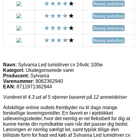
Besøg webshop
Besøg webshop
Besøg webshop
Besøg webshop
Navn:
Sylvania Led lumidriver cv 24vdc 100w
Kategori:
Ukategoriserede varer
Producent:
Sylvania
Varenummer:
8062362940
EAN:
8711971362944
Vurderet til
4.3
ud af 5 stjerner baseret på
12
anmeldelser
Adskillige online outlets frembyder nu til dags mange
forskellige leveringsmidler. En favorit er i øjeblikket
udleveringssteder, hvor det nemlig er ret fleksibelt for dig at
kunne hente din nyindkøbte vare når det passer dig bedst.
Løsningen er nemlig særligt let, samt typisk tillige den
billigste form for fragt ved køb af Sylvania Led lumidriver cv