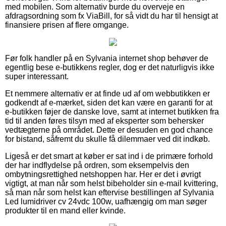
med mobilen. Som alternativ burde du overveje en
afdragsordning som fx ViaBill, for så vidt du har til hensigt at
finansiere prisen af flere omgange.
Før folk handler på en Sylvania internet shop behøver de
egentlig bese e-butikkens regler, dog er det naturligvis ikke
super interessant.
Et nemmere alternativ er at finde ud af om webbutikken er
godkendt af e-mærket, siden det kan være en garanti for at
e-butikken føjer de danske love, samt at internet butikken fra
tid til anden føres tilsyn med af eksperter som behersker
vedtægterne på området. Dette er desuden en god chance
for bistand, såfremt du skulle få dilemmaer ved dit indkøb.
Ligeså er det smart at køber er sat ind i de primære forhold
der har indflydelse på ordren, som eksempelvis den
ombytningsrettighed netshoppen har. Her er det i øvrigt
vigtigt, at man når som helst bibeholder sin e-mail kvittering,
så man når som helst kan eftervise bestillingen af Sylvania
Led lumidriver cv 24vdc 100w, uafhængig om man søger
produkter til en mand eller kvinde.