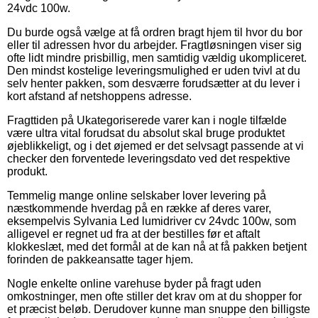
24vdc 100w.
Du burde også vælge at få ordren bragt hjem til hvor du bor
eller til adressen hvor du arbejder. Fragtløsningen viser sig
ofte lidt mindre prisbillig, men samtidig vældig ukompliceret.
Den mindst kostelige leveringsmulighed er uden tvivl at du
selv henter pakken, som desværre forudsætter at du lever i
kort afstand af netshoppens adresse.
Fragttiden på Ukategoriserede varer kan i nogle tilfælde
være ultra vital forudsat du absolut skal bruge produktet
øjeblikkeligt, og i det øjemed er det selvsagt passende at vi
checker den forventede leveringsdato ved det respektive
produkt.
Temmelig mange online selskaber lover levering på
næstkommende hverdag på en række af deres varer,
eksempelvis Sylvania Led lumidriver cv 24vdc 100w, som
alligevel er regnet ud fra at der bestilles før et aftalt
klokkeslæt, med det formål at de kan nå at få pakken betjent
forinden de pakkeansatte tager hjem.
Nogle enkelte online varehuse byder på fragt uden
omkostninger, men ofte stiller det krav om at du shopper for
et præcist beløb. Derudover kunne man snuppe den billigste