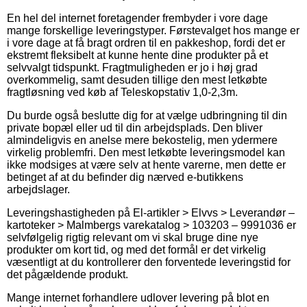
En hel del internet foretagender frembyder i vore dage
mange forskellige leveringstyper. Førstevalget hos mange er
i vore dage at få bragt ordren til en pakkeshop, fordi det er
ekstremt fleksibelt at kunne hente dine produkter på et
selvvalgt tidspunkt. Fragtmuligheden er jo i høj grad
overkommelig, samt desuden tillige den mest letkøbte
fragtløsning ved køb af Teleskopstativ 1,0-2,3m.
Du burde også beslutte dig for at vælge udbringning til din
private bopæl eller ud til din arbejdsplads. Den bliver
almindeligvis en anelse mere bekostelig, men ydermere
virkelig problemfri. Den mest letkøbte leveringsmodel kan
ikke modsiges at være selv at hente varerne, men dette er
betinget af at du befinder dig nærved e-butikkens
arbejdslager.
Leveringshastigheden på El-artikler > Elvvs > Leverandør –
kartoteker > Malmbergs varekatalog > 103203 – 9991036 er
selvfølgelig rigtig relevant om vi skal bruge dine nye
produkter om kort tid, og med det formål er det virkelig
væsentligt at du kontrollerer den forventede leveringstid for
det pågældende produkt.
Mange internet forhandlere udlover levering på blot en