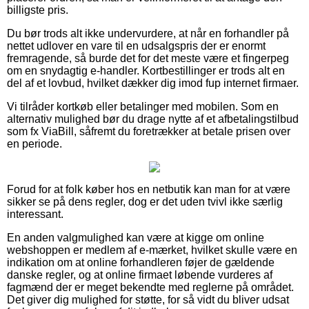
billigste pris.
Du bør trods alt ikke undervurdere, at når en forhandler på
nettet udlover en vare til en udsalgspris der er enormt
fremragende, så burde det for det meste være et fingerpeg
om en snydagtig e-handler. Kortbestillinger er trods alt en
del af et lovbud, hvilket dækker dig imod fup internet firmaer.
Vi tilråder kortkøb eller betalinger med mobilen. Som en
alternativ mulighed bør du drage nytte af et afbetalingstilbud
som fx ViaBill, såfremt du foretrækker at betale prisen over
en periode.
Forud for at folk køber hos en netbutik kan man for at være
sikker se på dens regler, dog er det uden tvivl ikke særlig
interessant.
En anden valgmulighed kan være at kigge om online
webshoppen er medlem af e-mærket, hvilket skulle være en
indikation om at online forhandleren føjer de gældende
danske regler, og at online firmaet løbende vurderes af
fagmænd der er meget bekendte med reglerne på området.
Det giver dig mulighed for støtte, for så vidt du bliver udsat