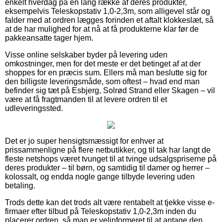
enkelt hverdag på en lang række af deres produkter,
eksempelvis Teleskopstativ 1,0-2,3m, som alligevel står og
falder med at ordren lægges forinden et aftalt klokkeslæt, så
at de har mulighed for at nå at få produkterne klar før de
pakkeansatte tager hjem.
Visse online selskaber byder på levering uden
omkostninger, men for det meste er det betinget af at der
shoppes for en præcis sum. Ellers må man beslutte sig for
den billigste leveringsmåde, som oftest – hvad end man
befinder sig tæt på Esbjerg, Solrød Strand eller Skagen – vil
være at få fragtmanden til at levere ordren til et
udleveringssted.
Det er jo super hensigtsmæssigt for enhver at
prissammenligne på flere netbutikker, og til tak har langt de
fleste netshops været tvunget til at tvinge udsalgspriserne på
deres produkter – til børn, og samtidig til damer og herrer –
kolossalt, og endda nogle gange tilbyde levering uden
betaling.
Trods dette kan det trods alt være rentabelt at tjekke visse e-
firmaer efter tilbud på Teleskopstativ 1,0-2,3m inden du
placerer ordren, så man er velinformeret til at antage den