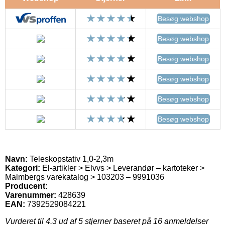
Besøg webshop
Besøg webshop
Besøg webshop
Besøg webshop
Besøg webshop
Besøg webshop
Navn:
Teleskopstativ 1,0-2,3m
Kategori:
El-artikler > Elvvs > Leverandør – kartoteker >
Malmbergs varekatalog > 103203 – 9991036
Producent:
Varenummer:
428639
EAN:
7392529084221
Vurderet til
4.3
ud af 5 stjerner baseret på
16
anmeldelser