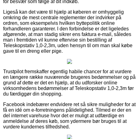
for besvær som følge af dit indkøb.
Ligeså kan det være til hjælp at køberen er omhyggelig
omkring de mest centrale reglementer der indvirker på
ordren, som eksempelvis hvilken byttepolitik online
forhandleren garanterer. I den forbindelse er det ligeledes
afgørende, at man stadig sikrer ens faktura e-mail, således
man i fremtiden vil kunne eftervise sin bestilling af
Teleskopstativ 1,0-2,3m, uden hensyn til om man skal købe
gave til en dreng eller pige.
Trustpilot fremskaffer egentlig habile chancer for at vurdere
en længere række nuværende brugeres bedømmelser og på
grund af dette er det en hjælp, at du udforsker online
virksomhedens bedømmelser af Teleskopstativ 1,0-2,3m før
du færdiggør din shopping.
Facebook indebærer endvidere ret så sikre muligheder for at
få en idé om e-forretningens pålidelighed. Tilmed er der en
del internet varehuse hvor det er muligt at udfærdige en
anmeldelse af deres køb, som ydermere bør bruges til at
vurdere kundernes tilfredshed.