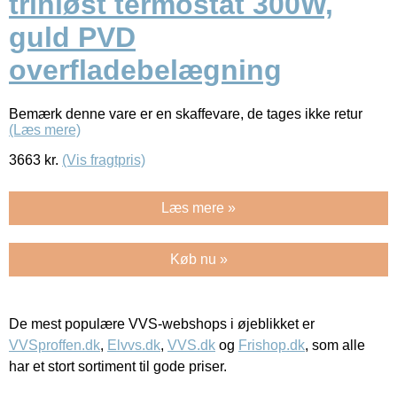
trinløst termostat 300W,
guld PVD
overfladebelægning
Bemærk denne vare er en skaffevare, de tages ikke retur
(Læs mere)
3663
kr.
(Vis fragtpris)
Læs mere »
Køb nu »
De mest populære VVS-webshops i øjeblikket er
VVSproffen.dk
,
Elvvs.dk
,
VVS.dk
og
Frishop.dk
, som alle
har et stort sortiment til gode priser.