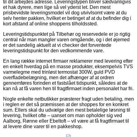
til dit arbejdes adresse. Leveringstypen bliver sædvanligvis
et hak dyrere, men lige så vel yderst let. Den mest
prisbevidste leveringsmodel vil dog utvivlsomt være at du
selv henter pakken, hvilket er betinget af at du befinder dig i
kort afstand af online shoppens tilholdssted.
Leveringstidspunktet på Tilbehør og reservedele er jo rigtig
central når man mangler varen omgående, og i det øjemed
er det sandelig aktuelt at vi checker det forventede
leveringstidspunkt for den vedkommende vare.
En lang række internet firmaer reklamerer med levering efter
en enkelt hverdag på en masse produkter, eksempelvis TVS
varmelegme med trinløst termostat 300W, guld PVD
overfladebelægning, men det afhænger af at ordren
gennemføres forinden et fastslået tidspunkt, således at de
kan nå at få varen hen til fragtfirmaet inden personalet har fri.
Nogle enkelte netbutikker præsterer fragt uden betaling, men
i reglen er det så præmissen at der shoppes for en konkret
sum. Ellers skal du udvælge den mest betalelige løsning til
levering, hvilket ofte – uanset om man opholder sig ved
Aalborg, Rønne eller Ebeltoft – vil være at få fragtfirmaet til
at levere dine varer til en pakkeshop.