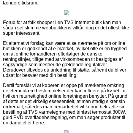
længere tidsrum.
Forud for at folk shopper i en TVS internet butik kan man
sådan set skimme webbutikkens vilkår, dog er det oftest ikke
super interessant.
Et alternativt forslag kan være at se nærmere på om online
butikken er godkendt af e-mærket, hvilket ofte er en tryghed
om at online forhandleren efterfølger de danske
retningslinjer, tillige med at virksomheden tit besigtiges af
sagkyndige som mestrer de gældende regulativer.
Derudover tilbydes du anledning til støtte, såfremt du bliver
udsat for besvær med din bestilling.
Dertil foreslår vi at køberen er oppe på mærkerne omkring
de elementære bestemmelser der kan influere på købet, fx
hvilken returrettighed online forretningen benytter. På grund
af dette er det virkelig essesentielt, at man stadig sikrer sin
ordremail, således man fremadrettet vil kunne bekræfte sin
bestilling af TVS varmelegme med trinløst termostat 300W,
guld PVD overfladebelægning, om man søger produkter til
en dame eller herre.