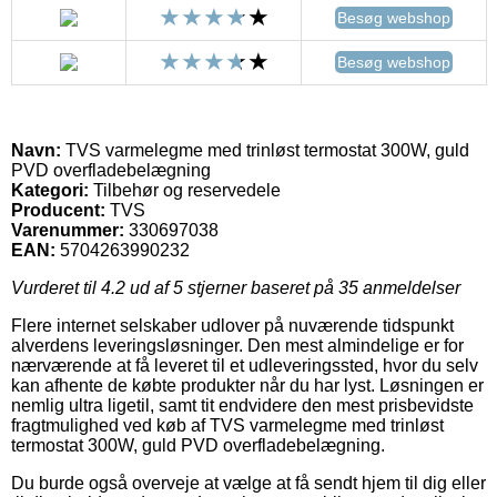
Besøg webshop
Besøg webshop
Navn:
TVS varmelegme med trinløst termostat 300W, guld
PVD overfladebelægning
Kategori:
Tilbehør og reservedele
Producent:
TVS
Varenummer:
330697038
EAN:
5704263990232
Vurderet til
4.2
ud af 5 stjerner baseret på
35
anmeldelser
Flere internet selskaber udlover på nuværende tidspunkt
alverdens leveringsløsninger. Den mest almindelige er for
nærværende at få leveret til et udleveringssted, hvor du selv
kan afhente de købte produkter når du har lyst. Løsningen er
nemlig ultra ligetil, samt tit endvidere den mest prisbevidste
fragtmulighed ved køb af TVS varmelegme med trinløst
termostat 300W, guld PVD overfladebelægning.
Du burde også overveje at vælge at få sendt hjem til dig eller