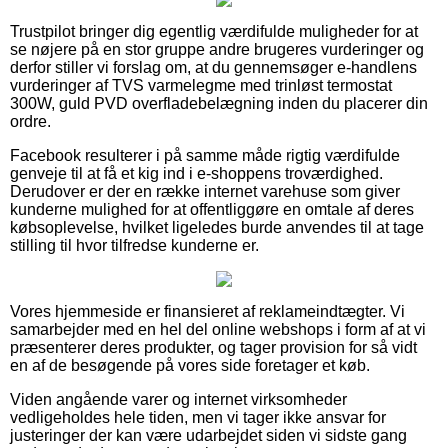
Trustpilot bringer dig egentlig værdifulde muligheder for at
se nøjere på en stor gruppe andre brugeres vurderinger og
derfor stiller vi forslag om, at du gennemsøger e-handlens
vurderinger af TVS varmelegme med trinløst termostat
300W, guld PVD overfladebelægning inden du placerer din
ordre.
Facebook resulterer i på samme måde rigtig værdifulde
genveje til at få et kig ind i e-shoppens troværdighed.
Derudover er der en række internet varehuse som giver
kunderne mulighed for at offentliggøre en omtale af deres
købsoplevelse, hvilket ligeledes burde anvendes til at tage
stilling til hvor tilfredse kunderne er.
Vores hjemmeside er finansieret af reklameindtægter. Vi
samarbejder med en hel del online webshops i form af at vi
præsenterer deres produkter, og tager provision for så vidt
en af de besøgende på vores side foretager et køb.
Viden angående varer og internet virksomheder
vedligeholdes hele tiden, men vi tager ikke ansvar for
justeringer der kan være udarbejdet siden vi sidste gang