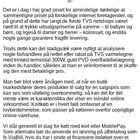
Det er i dag i høj grad smart for almindelige dødelige at
sammenligne priser på forskellige internet foretagender, og
på grund af dette har langt de fleste TVS netshops været
nødt til at trykke udsalgspriserne på varerne – til babyer og
børn, og ligeså til damer og herrer – kolossalt, og endda
nogle gange garantere fragtfri levering.
Trods dette kan det stadigvæk være nyttigt at analysere
nogle forhandlere på nettet efter rabat på TVS varmelegme
med trinløst termostat 300W, guld PVD overfladebelægning
inden du handler, således at man er velinformeret til at skaffe
sig den mest betalelige pris.
Man bør blot være årvågen med, at når en butik
markedsfører deres produkter til salg for en salgspris som
kan ses som ufattelig overkommelig, så kan det for det
meste være et karakteristika der viser en svindel online
virksomhed. Kortkøb er i hvert fald omfavnet af en
lovbestemmelse, som passer på køberen overfor uoprigtige
online varehuse.
Vi slår generelt et slag for køb med kort eller MobilePay.
Som alternativ bør du anvende en løsning på afbetaling som
fx ViaBill, hvis du har i sinde at finansiere beløbet over et