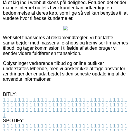
få et kig ind i webbutikkens pålidelighed. Foruden det er der
mange internet outlets hvor kunder kan udfærdige en
bedømmelse af deres køb, som lige så vel kan benyttes til at
vurdere hvor tilfredse kunderne er.
Websitet finansieres af reklameindtægter. Vi har tætte
samarbejder med masser af e-shops og fremviser firmaernes
tilbud, og tager kommission i tilfælde af at den bruger vi
sender videre fuldfører en transaktion.
Oplysninger vedrørende tilbud og online butikker
understøttes løbende, men vi ønsker ikke at tage ansvar for
ændringer der er udarbejdet siden seneste opdatering af de
anvendte informationer.
BITLY:
1
1
1
1
1
1
1
1
1
1
1
1
1
1
1
1
1
1
1
1
1
1
1
1
1
1
1
1
1
1
1
1
1
1
1
1
1
1
1
1
1
1
1
1
1
1
1
1
1
1
1
1
1
1
1
1
1
1
1
1
1
1
1
1
1
1
1
1
1
1
1
1
1
1
1
1
1
1
1
1
1
1
1
1
1
1
1
1
1
1
1
1
1
1
1
1
1
1
1
1
SPOTIFY:
1
1
1
1
1
1
1
1
1
1
1
1
1
1
1
1
1
1
1
1
1
1
1
1
1
1
1
1
1
1
1
1
1