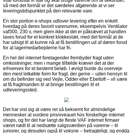
vital forudsat vi står og skal bruge varerne om få sekunder,
så med det formål er det særdeles afgørende at vi ser
leveringstidspunktet på den relevante vare.
En stor portion e-shops udlover levering efter en enkelt
hverdag på deres favorit varenumre, eksempelvis Ventilator
vaf300, 230 v, men glem ikke at det er påkrævet at handlen
laves forud for et konkret klokkeslæt, med det formål at de
har udsigt til at kunne nå at få bestillingen ud af døren forud
for at lagermedarbejderne har fri.
En hel del internet foretagender frembyder fragt uden
omkostninger, men i mange tilfælde kræver det at der
erhverves for et bestemt beløb. I øvrigt burde du overveje
den mest letkøbte form for fragt, der gerne – uden hensyn til
om du befinder sig ved Vejle, Odder eller Ebeltoft – vil være
at få fragtmanden til at bringe bestillingen til et
udleveringssted.
Det har vist sig at være ret så bekvemt for almindelige
mennesker at vurdere prisniveauet hos forskellige internet
shops, og for det har langt de fleste VAF internet firmaer
været nødt til at nedsætte salgsværdien på varerne – til
juniorer, og desuden også til voksne – betragteligt, og endda