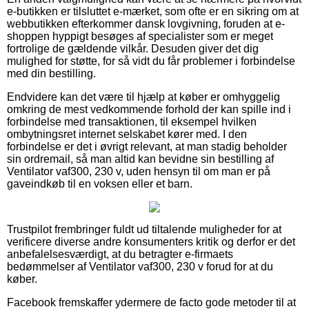
e-butikken er tilsluttet e-mærket, som ofte er en sikring om at
webbutikken efterkommer dansk lovgivning, foruden at e-
shoppen hyppigt besøges af specialister som er meget
fortrolige de gældende vilkår. Desuden giver det dig
mulighed for støtte, for så vidt du får problemer i forbindelse
med din bestilling.
Endvidere kan det være til hjælp at køber er omhyggelig
omkring de mest vedkommende forhold der kan spille ind i
forbindelse med transaktionen, til eksempel hvilken
ombytningsret internet selskabet kører med. I den
forbindelse er det i øvrigt relevant, at man stadig beholder
sin ordremail, så man altid kan bevidne sin bestilling af
Ventilator vaf300, 230 v, uden hensyn til om man er på
gaveindkøb til en voksen eller et barn.
Trustpilot frembringer fuldt ud tiltalende muligheder for at
verificere diverse andre konsumenters kritik og derfor er det
anbefalelsesværdigt, at du betragter e-firmaets
bedømmelser af Ventilator vaf300, 230 v forud for at du
køber.
Facebook fremskaffer ydermere de facto gode metoder til at