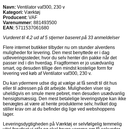
Navn:
Ventilator vaf300, 230 v
Kategori:
Værktøj
Producent:
VAF
Varenummer:
881493500
EAN:
5711537061680
Vurderet til
4.2
ud af 5 stjerner baseret på
33
anmeldelser
Flere internet butikker tilbyder nu om stunder alverdens
muligheder for levering. Den mest benyttede er i dag
udleveringssteder, hvor du selv henter din pakke når det
passer ind i din hverdag. Fragtformen er jo usædvanlig
smart, og desuden tillige den mindst kostelige form for
levering ved køb af Ventilator vaf300, 230 v.
Du kan ydermere udse dig at vælge at få sendt til dit hus
eller til adressen på dit arbejde. Muligheden viser sig
uheldigvis en smule mere pebret, men desuden usædvanlig
hensigtsmæssig. Den mest betalelige leveringstype kan ikke
benægtes at være at hente produkterne selv, hvilket dog
stiller krav om at du befinder dig lige ved webshoppens
lager.
Leveringsdygtigheden på Værktøj er selvfølgelig temmelig