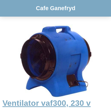
Cafe Ganefryd
Ventilator vaf300, 230 v