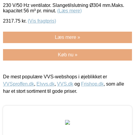
230 V/50 Hz ventilator. Slangetilslutning Ø304 mm.Maks.
kapacitet 56 m³ pr. minut.
(Læs mere)
2317.75
kr.
(Vis fragtpris)
Læs mere »
Køb nu »
De mest populære VVS-webshops i øjeblikket er
VVSproffen.dk
,
Elvvs.dk
,
VVS.dk
og
Frishop.dk
, som alle
har et stort sortiment til gode priser.