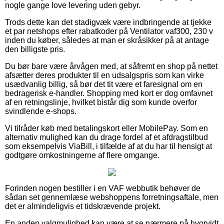
nogle gange love levering uden gebyr.
Trods dette kan det stadigvæk være indbringende at tjekke
et par netshops efter rabatkoder på Ventilator vaf300, 230 v
inden du køber, således at man er skråsikker på at antage
den billigste pris.
Du bør bare være årvågen med, at såfremt en shop på nettet
afsætter deres produkter til en udsalgspris som kan virke
usædvanlig billig, så bør det tit være et faresignal om en
bedragerisk e-handler. Shopping med kort er dog omfavnet
af en retningslinje, hvilket bistår dig som kunde overfor
svindlende e-shops.
Vi tilråder køb med betalingskort eller MobilePay. Som en
alternativ mulighed kan du drage fordel af et afdragstilbud
som eksempelvis ViaBill, i tilfælde af at du har til hensigt at
godtgøre omkostningerne af flere omgange.
Forinden nogen bestiller i en VAF webbutik behøver de
sådan set gennemlæse webshoppens forretningsaftale, men
det er almindeligvis et tidskrævende projekt.
En anden valgmulighed kan være at se nærmere på hvorvidt